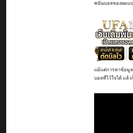
พนันบอลของผมแปร
แม้แต่การหาข้อมูล
บอลที่ไว้ใจได้ แล