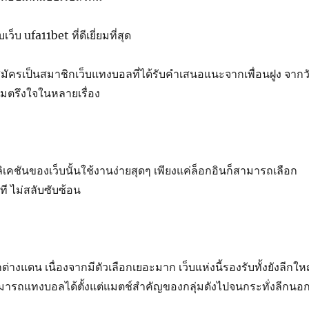
บ ufa11bet ที่ดีเยี่ยมที่สุด
สมัครเป็นสมาชิกเว็บแทงบอลที่ได้รับคำเสนอแนะจากเพื่อนฝูง จากว
 ผมตรึงใจในหลายเรื่อง
เคชันของเว็บนั้นใช้งานง่ายสุดๆ เพียงแค่ล็อกอินก็สามารถเลือก
ี ไม่สลับซับซ้อน
งแดน เนื่องจากมีตัวเลือกเยอะมาก เว็บแห่งนี้รองรับทั้งยังลีกให
ามารถแทงบอลได้ตั้งแต่แมตช์สำคัญของกลุ่มดังไปจนกระทั่งลีกนอ