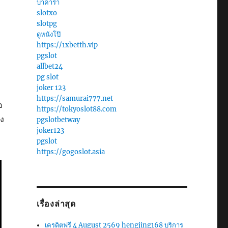
บาคาร่า
slotxo
slotpg
ดูหนังโป๊
https://1xbetth.vip
pgslot
allbet24
pg slot
joker 123
https://samurai777.net
อ
https://tokyoslot88.com
ทง
pgslotbetway
joker123
pgslot
https://gogoslot.asia
เรื่องล่าสุด
เครดิตฟรี 4 August 2569 hengjing168 บริการ