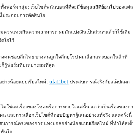
มทั้งฟอร์มกลุ่ม: เว็บไซต์พนันบอลที่ดีจะมีข้อมูลสถิติย้อนไปของแต่
ลนี้ประกอบการตัดสินใจ
: ไม่ควรแทงเกินความสามารถ ผมมักแบ่งเงินเป็นส่วนๆแล้วก็ใช้เดิม
จิตใจไว้
: บางคนชอบลีกไทย บางคนถูกใจลีกยุโรป ผมเลือกแทงบอลในลีกที่
็รู้ฟอร์มทีมเหมาะสมที่สุด
ย่างน้อยแบบเรียลไทม์:
ufa11bet
ประสบการณ์จริงกับสเต็ปแตก
ม่ใช่แค่เรื่องของโชคหรือการทายใจแค่นั้น แต่ว่าเป็นเรื่องของก
น และการเลือกเว็บไซต์ที่ตอบปัญหาผู้เล่นอย่างแท้จริง และครั้งนี้
สบการณ์ตรงของการ แทงบอลอย่างน้อยแบบเรียลไทม์ ที่ทำให้สเต็
วทันใจ