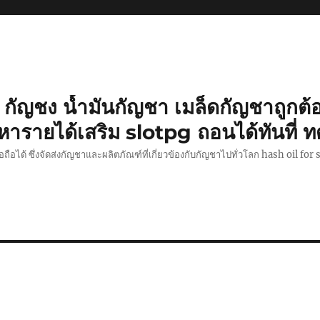
กัญชง น้ำมันกัญชา เมล็ดกัญชาถูกต้
ารายได้เสริม slotpg ถอนได้ทันที่ ท
่อถือได้ ซึ่งจัดส่งกัญชาและผลิตภัณฑ์ที่เกี่ยวข้องกับกัญชาไปทั่วโลก hash oil for