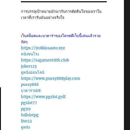
การบรรลุเป้าหมายมักมากับการตัดสินใจของเราใน
เวลาที่เรารับมันอย่างจริงใจ
เว็บสล็อตและบาคาร่าของโครตดีเว็บนี้เล่นแล้วรวย
จัดๆ
https://918kissauto.xyz
หนังชนโรง
https://sagame168th.club
joker123
ดูหนังออนไลน์
https://www.pussy888play.com
pussy888
บาคาร่า168
https://www.pgslot.golf
pgslot77
pg99
fullslotpg
live22
ดูหนัง