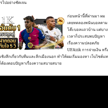
ไปอย่างชัดเจน
ก่อนหน้านี้ที่ผ่านมา ผม
เคยทดลองพนันบอลตาม
โต๊ะบอลแถวบ้าน แต่บาง
เวลาก็ประสบพบปัญหา
เรื่องความปลอดภัย
UFA11k การจ่ายเงิน หรื
เชิงลึกเกี่ยวกับทีมและลีกเมืองนอก ทำให้ผมเริ่มมองหา เว็บไซต์แ
้วก็ต้องตอบปัญหาเรื่องความสบายสบาย