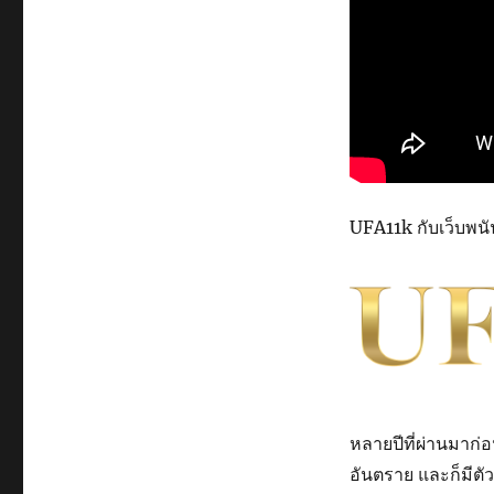
UFA11k กับเว็บพนันบ
หลายปีที่ผ่านมาก่อ
อันตราย และก็มีตั