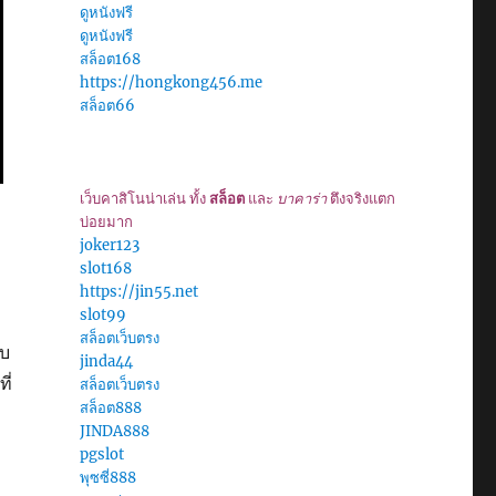
ดูหนังฟรี
ดูหนังฟรี
สล็อต168
https://hongkong456.me
สล็อต66
เว็บคาสิโนน่าเล่น ทั้ง
สล็อต
และ
บาคาร่า
ตึงจริงแตก
บ่อยมาก
joker123
slot168
https://jin55.net
slot99
สล็อตเว็บตรง
็บ
jinda44
ี่
สล็อตเว็บตรง
สล็อต888
JINDA888
pgslot
พุซซี่888