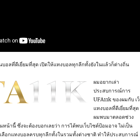
อลที่ดีเยี่ยมที่สุด เปิดให้แทงบอลทุกลีกทั้งยังในแล้วก็ต่างถิ่น
ผมอยากเล่า
ประสบการณ์การ
UFA11k ของผมกับ เว
แทงบอลที่ดีเยี่ยมที่สุด ท
ผมพบมาตลอดช่วง
นหน้านี้ ซึ่งจะต้องบอกเลยว่า การได้พบเว็บไซต์ป้อมอาจ ไม่เป็น
วเลือกแทงบอลครบทุกลีกทั้งในรวมทั้งต่างชาติ ทำให้ประสบการณ์