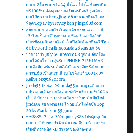
เกมคาสิโน ครบครัน 24 ชั่วโมง โปรโมชั่นเครดิต
ฟรี 100% กล่องสุ่มเฮงเฮง รับเครดิตฟรี ยูสเดียว
เล่นได้ทุกเกม hengjing168 แจก เครดิตฟรี เยอะ
ที่สุด Top 17 by Hayley hengjing168d.com
สล็อตเว็บตรง เว็บไซต์แจกหนัก สล็อตแตกง่าย มี
จริงไหม? เจาะลึกระบบเกม ฟีเจอร์ และปัจจัยที่
เกี่ยวข้อง พนันออนไลน์ เว็บเปิดใหม่ เครดิตฟรี Top
60 by Dorthea jin888.asia 26 August 69
บาคาร่า 17 July 69 บาคาร่า168 รู้ก่อนเลือกโต๊ะ
เล่นได้มั่นใจกว่า ลุ้นรับ I PHONE17 PRO MAX
น
เกมดัง ฟีเจอร์ครบ สัมผัสโต๊ะสดระดับพรีเมียม บา
คาร่า168 เข้าเล่นวันนี้ รับโปรดีทันที Top 13 by
Kellye sexy168c.com
Jinda55 14 ส.ค. 69 jinda55 มาตรฐานดี ระบบ
แน่น เล่นแล้วสบายใจ สมาชิกใหม่รับ 100% ได้เงิน
เร็ว เข้าใจง่าย ระบบทันสมัย รองรับทุกไลฟ์สไตล์
jinda55 สมัครง่าย เล่นไว ถอนได้ไม่ติดขัด Top
20 by Markus jin55.guru
พุซซี่888 17 ก.ค. 2026 pussy888 โปรคุ้มทุกวัน
เล่นสนุกได้มากกว่าเดิม คืนยอดเสีย 10% สมจริง
เสียงดี กราฟฟิค 3D สวรรค์ของนักลงทุน