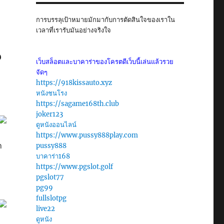
การบรรลุเป้าหมายมักมากับการตัดสินใจของเราใน
เวลาที่เรารับมันอย่างจริงใจ
น
เว็บสล็อตและบาคาร่าของโครตดีเว็บนี้เล่นแล้วรวย
จัดๆ
https://918kissauto.xyz
หนังชนโรง
https://sagame168th.club
joker123
ดูหนังออนไลน์
https://www.pussy888play.com
า
pussy888
บาคาร่า168
https://www.pgslot.golf
pgslot77
pg99
fullslotpg
live22
ดูหนัง