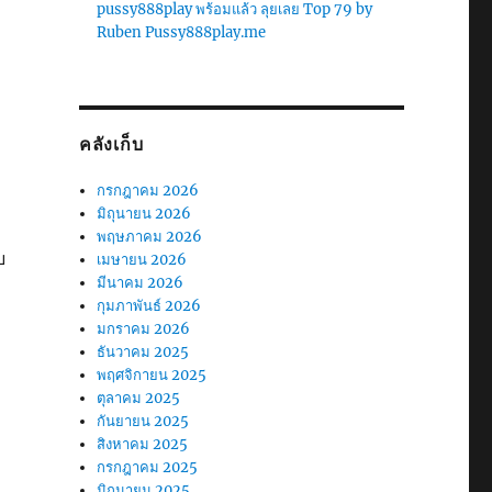
pussy888play พร้อมแล้ว ลุยเลย Top 79 by
Ruben Pussy888play.me
คลังเก็บ
กรกฎาคม 2026
มิถุนายน 2026
พฤษภาคม 2026
บ
เมษายน 2026
มีนาคม 2026
กุมภาพันธ์ 2026
มกราคม 2026
ธันวาคม 2025
พฤศจิกายน 2025
ตุลาคม 2025
กันยายน 2025
สิงหาคม 2025
กรกฎาคม 2025
มิถุนายน 2025