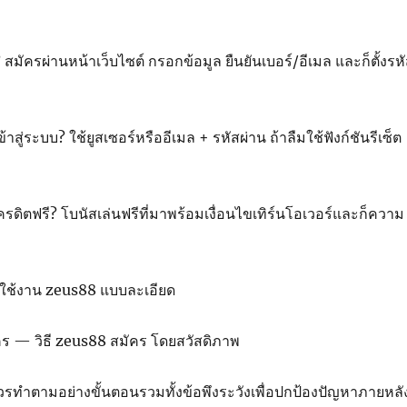
 สมัครผ่านหน้าเว็บไซต์ กรอกข้อมูล ยืนยันเบอร์/อีเมล และก็ตั้งรห
สู่ระบบ? ใช้ยูสเซอร์หรืออีเมล + รหัสผ่าน ถ้าลืมใช้ฟังก์ชันรีเซ็ต
รดิตฟรี? โบนัสเล่นฟรีที่มาพร้อมเงื่อนไขเทิร์นโอเวอร์และก็ความ
ือใช้งาน zeus88 แบบละเอียด
ร — วิธี zeus88 สมัคร โดยสวัสดิภาพ
รทำตามอย่างขั้นตอนรวมทั้งข้อพึงระวังเพื่อปกป้องปัญหาภายหลั