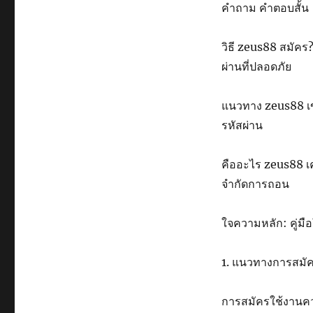
คำถาม คำตอบสั้น
วิธี zeus88 สมัคร?
ผ่านที่ปลอดภัย
แนวทาง zeus88 เข้า
รหัสผ่าน
คืออะไร zeus88 เค
จำกัดการถอน
ใจความหลัก: คู่ม
1. แนวทางการสมัค
การสมัครใช้งานคว