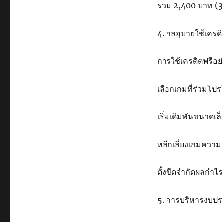
รวม 2,400 บาท (3
4. กลอุบายใช้เคร
การใช้เครดิตฟรีอย
เลือกเกมที่ร่วมโปร
เริ่มเดิมพันขนาดเล
หลีกเลี่ยงเกมความผ
ตั้งขีดจำกัดผลกำไร
5. การบริหารงบ