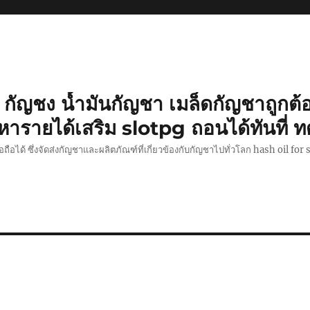
กัญชง น้ำมันกัญชา เมล็ดกัญชาถูกต้
ารายได้เสริม slotpg ถอนได้ทันที่ ท
่อถือได้ ซึ่งจัดส่งกัญชาและผลิตภัณฑ์ที่เกี่ยวข้องกับกัญชาไปทั่วโลก hash oil for