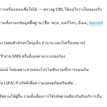
ารหรือแหล่งเชื่อใจได้ — ตรวจดู URL ให้แน่ใจว่าเป็นของจริง
วมทั้งกรอกข้อมูลพื้นฐาน (ชื่อ-สกุล, เบอร์โทร, อีเมล,
faro168
็งแรง (ผสมตัวอักษรใหญ่เล็ก จำนวน และก็เครื่องหมาย)
OTP ผ่าน SMS หรืออีเมลตามระบบขอร้อง
อแม้ โดยเฉพาะส่วนของโปรโมชั่นรวมทั้งการถอนเงิน
้น (2FA) ถ้าเกิดมีเพื่อความปลอดภัยเสริมเติม
ัสผ่านให้ผู้อื่น รวมทั้งเลี่ยงการใช้รหัสผ่านเดียวกันกับบริการอื่น