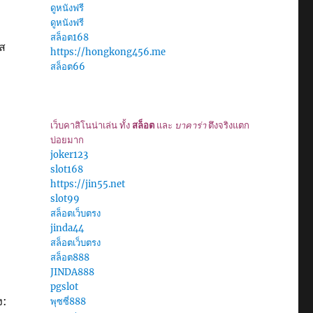
ดูหนังฟรี
ดูหนังฟรี
สล็อต168
ัส
https://hongkong456.me
สล็อต66
เว็บคาสิโนน่าเล่น ทั้ง
สล็อต
และ
บาคาร่า
ตึงจริงแตก
บ่อยมาก
joker123
slot168
https://jin55.net
slot99
สล็อตเว็บตรง
jinda44
สล็อตเว็บตรง
สล็อต888
JINDA888
pgslot
ง:
พุซซี่888