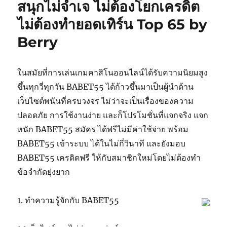
สนุกไม่จำเจ ไม่ต้องโยกเครดิต
ไม่ต้องทำยอดเทิร์น Top 65 by
Berry
ในสมัยที่การเล่นเกมคาสิโนออนไลน์ได้รับความนิยมสูง
ขึ้นทุกวี่ทุกวัน BABET55 ได้ก้าวขึ้นมาเป็นผู้นำด้าน
เว็บไซต์พนันที่ครบวงจร ไม่ว่าจะเป็นเรื่องของความ
ปลอดภัย การใช้งานง่าย และก็โปรโมชั่นที่แจกจริง แจก
หนัก BABET55 สมัคร ได้ฟรีไม่มีค่าใช้จ่าย พร้อม
BABET55 เข้าระบบ ได้ในไม่กี่วินาที และยังมอบ
BABET55 เครดิตฟรี ให้กับสมาชิกใหม่โดยไม่ต้องทำ
ข้อจำกัดยุ่งยาก
1. ทำความรู้จักกับ BABET55