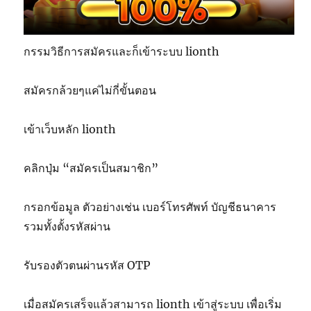
กรรมวิธีการสมัครและก็เข้าระบบ lionth
สมัครกล้วยๆแค่ไม่กี่ขั้นตอน
เข้าเว็บหลัก lionth
คลิกปุ่ม “สมัครเป็นสมาชิก”
กรอกข้อมูล ตัวอย่างเช่น เบอร์โทรศัพท์ บัญชีธนาคาร
รวมทั้งตั้งรหัสผ่าน
รับรองตัวตนผ่านรหัส OTP
เมื่อสมัครเสร็จแล้วสามารถ lionth เข้าสู่ระบบ เพื่อเริ่ม