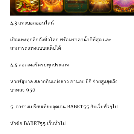
4.3 แทงบอลออนไลน์
เปิดแทงทุกลีกดังทั่วโลก พร้อมราคาน้ำดีที่สุด และ
สามารถแทงแบบสเต็ปได้
4.4 ลอตเตอรี่ครบทุกประเภท
หวยรัฐบาล สลากกินแบ่งลาว ฮานอย ยี่กี จ่ายสูงสุดถึง
บาทละ 950
5. ตารางเปรียบเทียบจุดเด่น BABET55 กับเว็บทั่วๆไป
หัวข้อ BABET55 เว็บทั่วไป