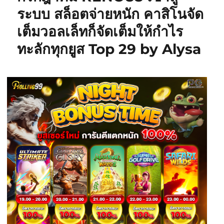
ระบบ สล็อตจ่ายหนัก คาสิโนจัด
เต็มวอลเล็ทก็จัดเต็มให้กำไร
ทะลักทุกยูส Top 29 by Alysa