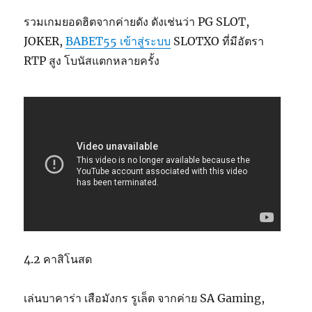
รวมเกมยอดฮิตจากค่ายดัง ดังเช่นว่า PG SLOT,
JOKER,
BABET55 เข้าสู่ระบบ
SLOTXO ที่มีอัตรา
RTP สูง โบนัสแตกหลายครั้ง
4.2 คาสิโนสด
เล่นบาคาร่า เสือมังกร รูเล็ต จากค่าย SA Gaming,