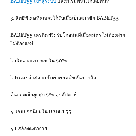
BABET55 เข้าสู่ระบบ
และก็เริ่มพนันได้เลยทันที
3. สิทธิพิเศษที่คุณจะได้รับเมื่อเป็นสมาชิก BABET55
BABET55 เครดิตฟรี: รับโดยทันทีเมื่อสมัคร ไม่ต้องฝาก
ไม่ต้องแชร์
โบนัสฝากแรกของวัน 50%
โปรแนะนำสหาย รับค่าคอมมิชชั่นรายวัน
คืนยอดเสียสูงสุด 5% ทุกสัปดาห์
4. เกมยอดนิยมใน BABET55
4.1 สล็อตแตกง่าย