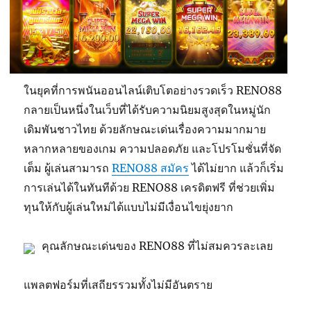
ในยุคที่การพนันออนไลน์เติบโตอย่างรวดเร็ว RENO88
กลายเป็นหนึ่งในเว็บที่ได้รับความนิยมสูงสุดในหมู่นัก
เดิมพันชาวไทย ด้วยลักษณะเด่นเรื่องความมากมาย
หลากหลายของเกม ความปลอดภัย และโปรโมชั่นที่จัด
เต็ม ผู้เล่นสามารถ
RENO88 สมัคร
ได้ไม่ยาก แล้วก็เริ่ม
การเล่นได้ในทันทีด้วย RENO88 เครดิตฟรี ที่ช่วยเพิ่ม
ทุนให้กับผู้เล่นใหม่ได้แบบไม่มีเงื่อนไขยุ่งยาก
คุณลักษณะเด่นของ RENO88 ที่ไม่สมควรละเลย
แพลตฟอร์มที่เสถียรรวมทั้งไม่มีอันตราย