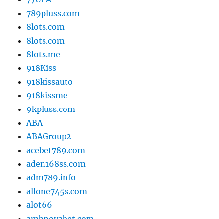
789pluss.com
8lots.com
8lots.com
8lots.me
918Kiss
918kissauto
918kissme
9kpluss.com
ABA
ABAGroup2
acebet789.com
aden168ss.com
adm789.info
allone745s.com
alot66
ambnovabet.com