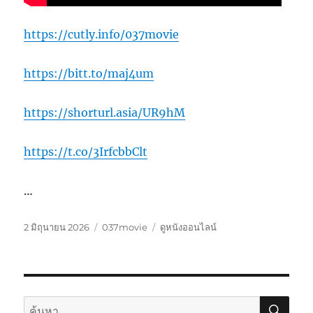
https://cutly.info/037movie
https://bitt.to/maj4um
https://shorturl.asia/UR9hM
https://t.co/3IrfcbbClt
…
เขียน
หมวด
ป้าย
2 มิถุนายน 2026
037movie
ดูหนังออนไลน์
เมื่อ
หมู่
กำกับ
ค้นห
ค้นหา: