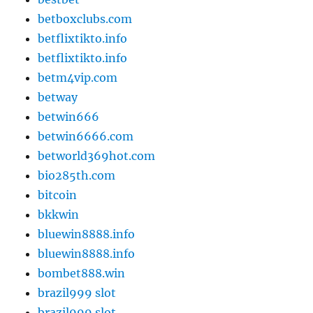
betboxclubs.com
betflixtikto.info
betflixtikto.info
betm4vip.com
betway
betwin666
betwin6666.com
betworld369hot.com
bio285th.com
bitcoin
bkkwin
bluewin8888.info
bluewin8888.info
bombet888.win
brazil999 slot
brazil999 slot