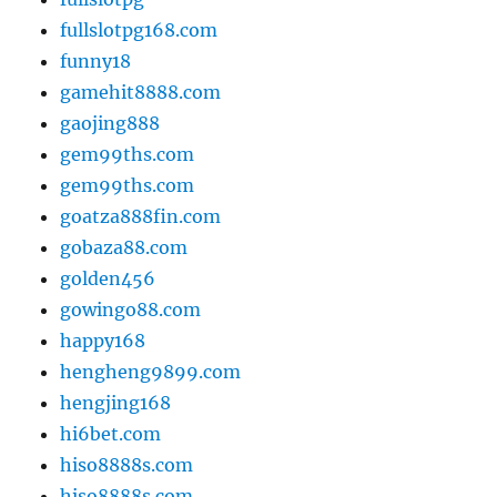
fullslotpg168.com
funny18
gamehit8888.com
gaojing888
gem99ths.com
gem99ths.com
goatza888fin.com
gobaza88.com
golden456
gowingo88.com
happy168
hengheng9899.com
hengjing168
hi6bet.com
hiso8888s.com
hiso8888s.com