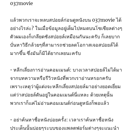
037movie
แล้วพวกเราจะหลบสปอยล์ก่อนดูหนังบน 037movie ได้
อย่างไรล่ะ? ในเมื่อข้อมูลอยู่เต็มไปหมดบนโซเชียลต่างๆ
ตัวผมเองก็เกลียดชังสปอยล์เหมือนกันนะครับ ก็เลยบาก
บั่นหาวิธีกล้วยๆที่สามารถช่วยลดโอกาสเจอสปอยล์ได้
มากขึ้น ซึ่งมันก็มิได้ยากเลยนะครับ
• หลีกเลี่ยงการอ่านคอมเมนต์: บางเวลาสปอยล์ไม่ได้มา
จากบทความหรือรีวิวหนังที่พวกเราอ่านหรอกครับ
เพราะเหตุว่าผู้แต่งจะหลีกเลี่ยงสปอยล์มาอย่างยอดเยี่ยม
แต่ว่าสปอยล์ดันอยู่ในคอมเมนต์นี่แหละ ด้วยเหตุนั้น
พวกเราก็แค่ไม่อ่านคอมเมนต์ก่อนดูหนังก็พอแล้ว
• อย่าค้นหาชื่อหนังบ่อยครั้ง: เวลาเราค้นหาชื่อหนัง
ประเด็นนั้นบ่อยๆระบบของแพลตฟอร์มต่างๆจะแนะนำ