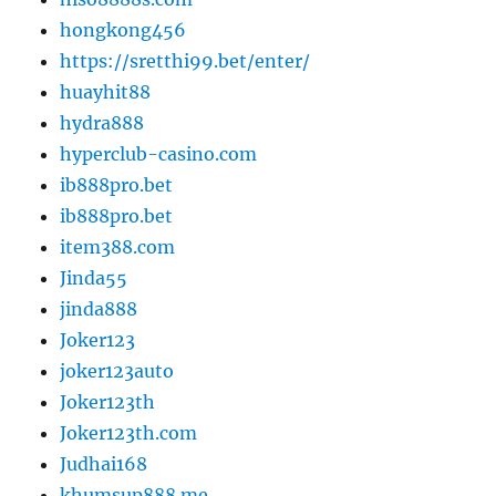
hongkong456
https://sretthi99.bet/enter/
huayhit88
hydra888
hyperclub-casino.com
ib888pro.bet
ib888pro.bet
item388.com
Jinda55
jinda888
Joker123
joker123auto
Joker123th
Joker123th.com
Judhai168
khumsup888.me