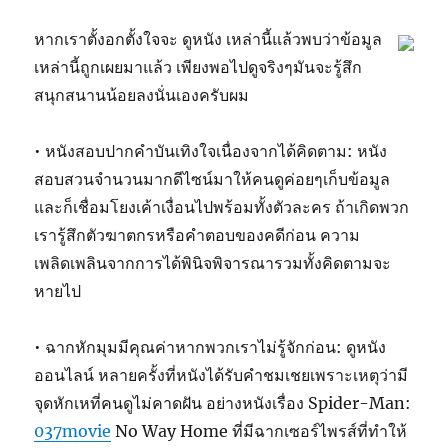
หากเราตั้งอกตั้งใจจะ ดูหนัง เหล่านี้แล้วพบว่าข้อมูล
เหล่านี้ถูกเผยมาแล้ว เพียงพอไปดูจริงๆมันจะรู้สึก
สนุกสนานน้อยลงนั่นเองครับผม
• หนังสอบปากคำบันเทิงใจเนื่องจากได้คิดตาม: หนัง
สอบสวนจำนวนมากดีไซน์มาให้คนดูค่อยๆเก็บข้อมูล
และก็เชื่อมโยงเค้าเงื่อนไปพร้อมทั้งตัวละคร ถ้าเกิดพวก
เรารู้สึกตัวฆาตกรหรือคำตอบของคดีก่อน ความ
เพลิดเพลินจากการได้พินิจพิจารณารวมทั้งคิดตามจะ
หายไป
• ฉากหักมุมมีคุณค่าหากพวกเราไม่รู้จักก่อน: ดูหนัง
ออนไลน์ หลายครั้งที่หนังได้รับคำชมเชยเพราะเหตุว่ามี
จุดหักเหที่คนดูไม่คาดฝัน อย่างหนังเรื่อง Spider-Man:
037movie
No Way Home ที่มีฉากเซอร์ไพรส์ที่ทำให้