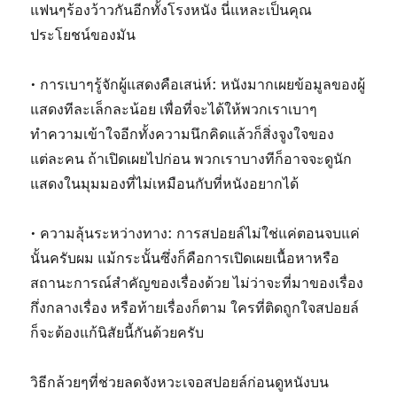
แฟนๆร้องว้าวกันอีกทั้งโรงหนัง นี่แหละเป็นคุณ
ประโยชน์ของมัน
• การเบาๆรู้จักผู้แสดงคือเสน่ห์: หนังมากเผยข้อมูลของผู้
แสดงทีละเล็กละน้อย เพื่อที่จะได้ให้พวกเราเบาๆ
ทำความเข้าใจอีกทั้งความนึกคิดแล้วก็สิ่งจูงใจของ
แต่ละคน ถ้าเปิดเผยไปก่อน พวกเราบางทีก็อาจจะดูนัก
แสดงในมุมมองที่ไม่เหมือนกับที่หนังอยากได้
• ความลุ้นระหว่างทาง: การสปอยล์ไม่ใช่แค่ตอนจบแค่
นั้นครับผม แม้กระนั้นซึ่งก็คือการเปิดเผยเนื้อหาหรือ
สถานะการณ์สำคัญของเรื่องด้วย ไม่ว่าจะที่มาของเรื่อง
กึ่งกลางเรื่อง หรือท้ายเรื่องก็ตาม ใครที่ติดถูกใจสปอยล์
ก็จะต้องแก้นิสัยนี้กันด้วยครับ
วิธีกล้วยๆที่ช่วยลดจังหวะเจอสปอยล์ก่อนดูหนังบน