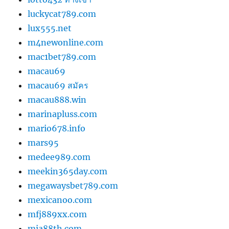
luckycat789.com
lux555.net
m4newonline.com
mac1bet789.com
macau69
macau69 สมัคร
macau888.win
marinapluss.com
mario678.info
mars95
medee989.com
meekin365day.com
megawaysbet789.com
mexicanoo.com
mfj889xx.com
mia88th.com