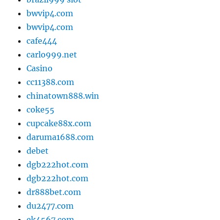
bwvip4.com
bwvip4.com
cafe444
carlo999.net
Casino
cc11388.com
chinatown888.win
coke55
cupcake88x.com
daruma1688.com
debet
dgb222hot.com
dgb222hot.com
dr888bet.com
du2477.com
ek4567.com