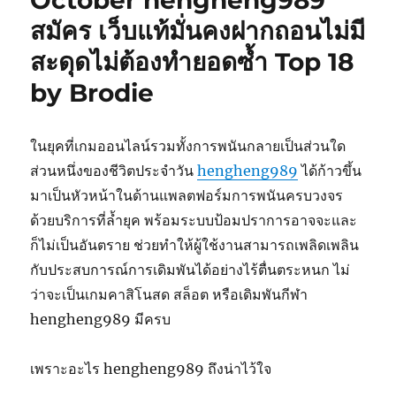
October hengheng989
สมัคร เว็บแท้มั่นคงฝากถอนไม่มี
สะดุดไม่ต้องทำยอดซ้ำ Top 18
by Brodie
ในยุคที่เกมออนไลน์รวมทั้งการพนันกลายเป็นส่วนใด
ส่วนหนึ่งของชีวิตประจำวัน
hengheng989
ได้ก้าวขึ้น
มาเป็นหัวหน้าในด้านแพลตฟอร์มการพนันครบวงจร
ด้วยบริการที่ล้ำยุค พร้อมระบบป้อมปราการอาจจะและ
ก็ไม่เป็นอันตราย ช่วยทำให้ผู้ใช้งานสามารถเพลิดเพลิน
กับประสบการณ์การเดิมพันได้อย่างไร้ตื่นตระหนก ไม่
ว่าจะเป็นเกมคาสิโนสด สล็อต หรือเดิมพันกีฬา
hengheng989 มีครบ
เพราะอะไร hengheng989 ถึงน่าไว้ใจ