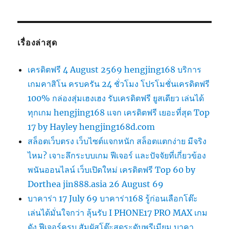
เรื่องล่าสุด
เครดิตฟรี 4 August 2569 hengjing168 บริการ
เกมคาสิโน ครบครัน 24 ชั่วโมง โปรโมชั่นเครดิตฟรี
100% กล่องสุ่มเฮงเฮง รับเครดิตฟรี ยูสเดียว เล่นได้
ทุกเกม hengjing168 แจก เครดิตฟรี เยอะที่สุด Top
17 by Hayley hengjing168d.com
สล็อตเว็บตรง เว็บไซต์แจกหนัก สล็อตแตกง่าย มีจริง
ไหม? เจาะลึกระบบเกม ฟีเจอร์ และปัจจัยที่เกี่ยวข้อง
พนันออนไลน์ เว็บเปิดใหม่ เครดิตฟรี Top 60 by
Dorthea jin888.asia 26 August 69
บาคาร่า 17 July 69 บาคาร่า168 รู้ก่อนเลือกโต๊ะ
เล่นได้มั่นใจกว่า ลุ้นรับ I PHONE17 PRO MAX เกม
ดัง ฟีเจอร์ครบ สัมผัสโต๊ะสดระดับพรีเมียม บาคา