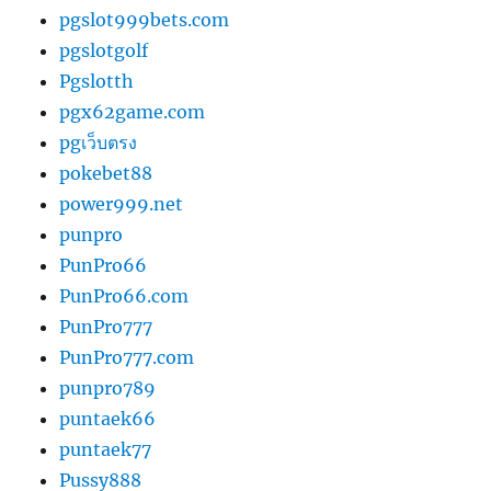
pgslot999bets.com
pgslotgolf
Pgslotth
pgx62game.com
pgเว็บตรง
pokebet88
power999.net
punpro
PunPro66
PunPro66.com
PunPro777
PunPro777.com
punpro789
puntaek66
puntaek77
Pussy888