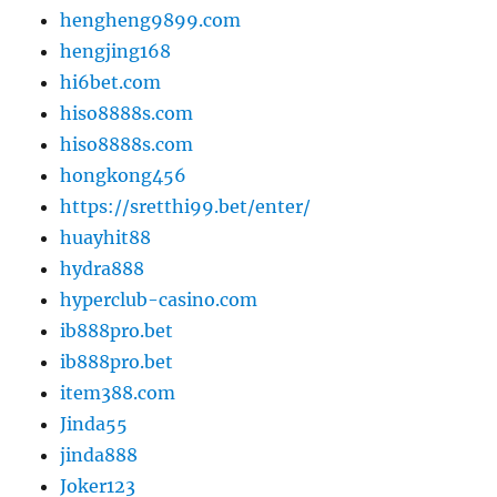
hengheng9899.com
hengjing168
hi6bet.com
hiso8888s.com
hiso8888s.com
hongkong456
https://sretthi99.bet/enter/
huayhit88
hydra888
hyperclub-casino.com
ib888pro.bet
ib888pro.bet
item388.com
Jinda55
jinda888
Joker123