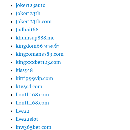
joker123auto
Joker123th
Joker123th.com
Judhai168
khumsup888.me
kingdom66 ทางเข้า
kingromans789.com
kingxxxbet123.com
kiss918
kitti999vip.com
ktv4sd.com
lionth168.com
lionth168.com
live22
live22slot
lnw365bet.com