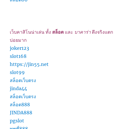
เว็บคาสิโนน่าเล่น ทั้ง
สล็อต
และ
บาคาร่า
ตึงจริงแตก
บ่อยมาก
joker123
slot168
https://jin55.net
slot99
สล็อตเว็บตรง
jinda44
สล็อตเว็บตรง
สล็อต888
JINDA888
pgslot
พุซซี่888