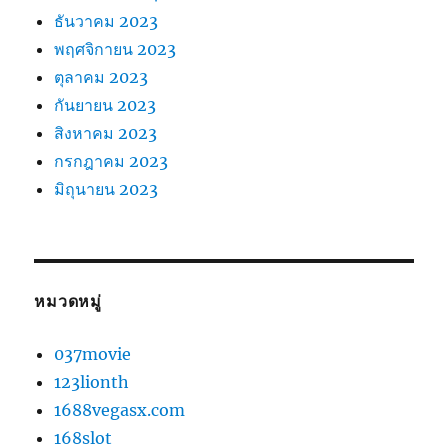
ธันวาคม 2023
พฤศจิกายน 2023
ตุลาคม 2023
กันยายน 2023
สิงหาคม 2023
กรกฎาคม 2023
มิถุนายน 2023
หมวดหมู่
037movie
123lionth
1688vegasx.com
168slot