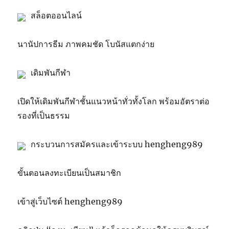
สล็อตออนไลน์
นานัปการธีม ภาพคมชัด โบนัสแตกง่าย
เดิมพันกีฬา
เปิดให้เดิมพันกีฬาชั้นแนวหน้าทั่วทั้งโลก พร้อมอัตราต่อ
รองที่เป็นธรรม
กระบวนการสมัครและเข้าระบบ hengheng989
ขั้นตอนลงทะเบียนเป็นสมาชิก
เข้าสู่เว็บไซต์ hengheng989