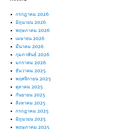
กรกฎาคม 2026
มิถุนายน 2026
พฤษภาคม 2026
เมษายน 2026
มีนาคม 2026
กุมภาพันธ์ 2026
มกราคม 2026
ธันวาคม 2025
พฤศจิกายน 2025
ตุลาคม 2025
กันยายน 2025
สิงหาคม 2025
กรกฎาคม 2025
มิถุนายน 2025
พฤษภาคม 2025