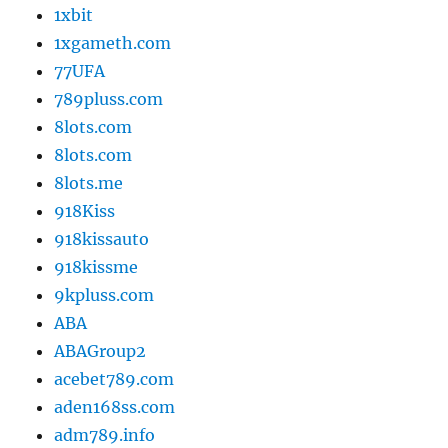
1xbit
1xgameth.com
77UFA
789pluss.com
8lots.com
8lots.com
8lots.me
918Kiss
918kissauto
918kissme
9kpluss.com
ABA
ABAGroup2
acebet789.com
aden168ss.com
adm789.info