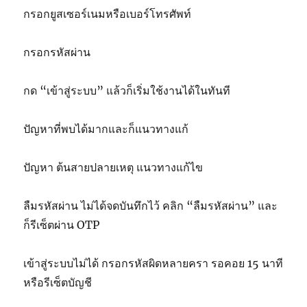
กรอกยูสเซอร์เนมหรือเบอร์โทรศัพท์
กรอกรหัสผ่าน
กด “เข้าสู่ระบบ” แล้วก็เริ่มใช้งานได้ในทันที
ปัญหาที่พบได้มากและก็แนวทางแก้
ปัญหา ต้นสายปลายเหตุ แนวทางแก้ไข
ลืมรหัสผ่าน ไม่ได้จดบันทึกไว้ คลิก “ลืมรหัสผ่าน” และ
ก็รีเซ็ตผ่าน OTP
เข้าสู่ระบบไม่ได้ กรอกรหัสผิดหลายครา รอคอย 15 นาที
หรือรีเซ็ตบัญชี