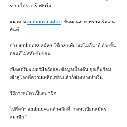
ระบบได้รวดเร็วทันใจ
แนวทาง
ambnova สมัคร
: ขั้นตอนง่ายๆพร้อมเริ่มเล่น
ทันที
การ ambnova สมัคร ใช้เวลาเพียงแค่ไม่กี่นาที ด้วยขั้น
ตอนที่ไม่สลับซับซ้อน
เพียงเตรียมเบอร์มือถือและข้อมูลเบื้องต้น คุณก็พร้อม
เข้าสู่โลกที่ความเพลิดเพลินแล้วก็ช่องทางทำเงิน
วิธีการสมัครเป็นสมาชิก
ไปที่หน้า ambnova แล้วคลิกที่ “ลงทะเบียนสมัคร
สมาชิก”