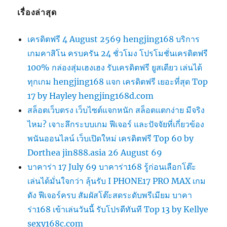
เรื่องล่าสุด
เครดิตฟรี 4 August 2569 hengjing168 บริการ
เกมคาสิโน ครบครัน 24 ชั่วโมง โปรโมชั่นเครดิตฟรี
100% กล่องสุ่มเฮงเฮง รับเครดิตฟรี ยูสเดียว เล่นได้
ทุกเกม hengjing168 แจก เครดิตฟรี เยอะที่สุด Top
17 by Hayley hengjing168d.com
สล็อตเว็บตรง เว็บไซต์แจกหนัก สล็อตแตกง่าย มีจริง
ไหม? เจาะลึกระบบเกม ฟีเจอร์ และปัจจัยที่เกี่ยวข้อง
พนันออนไลน์ เว็บเปิดใหม่ เครดิตฟรี Top 60 by
Dorthea jin888.asia 26 August 69
บาคาร่า 17 July 69 บาคาร่า168 รู้ก่อนเลือกโต๊ะ
เล่นได้มั่นใจกว่า ลุ้นรับ I PHONE17 PRO MAX เกม
ดัง ฟีเจอร์ครบ สัมผัสโต๊ะสดระดับพรีเมียม บาคา
ร่า168 เข้าเล่นวันนี้ รับโปรดีทันที Top 13 by Kellye
sexy168c.com