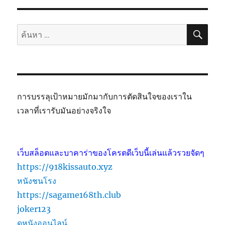
ค้นห
ค้นหา:
การบรรลุเป้าหมายมักมากับการตัดสินใจของเราใน
เวลาที่เรารับมันอย่างจริงใจ
เว็บสล็อตและบาคาร่าของโครตดีเว็บนี้เล่นแล้วรวยจัดๆ
https://918kissauto.xyz
หนังชนโรง
https://sagame168th.club
joker123
ดูหนังออนไลน์