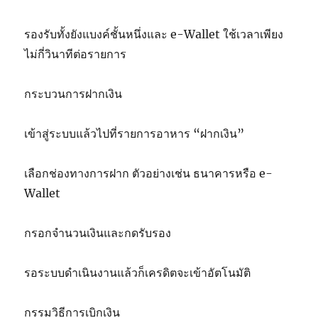
รองรับทั้งยังแบงค์ชั้นหนึ่งและ e-Wallet ใช้เวลาเพียง
ไม่กี่วินาทีต่อรายการ
กระบวนการฝากเงิน
เข้าสู่ระบบแล้วไปที่รายการอาหาร “ฝากเงิน”
เลือกช่องทางการฝาก ตัวอย่างเช่น ธนาคารหรือ e-
Wallet
กรอกจำนวนเงินและกดรับรอง
รอระบบดำเนินงานแล้วก็เครดิตจะเข้าอัตโนมัติ
กรรมวิธีการเบิกเงิน