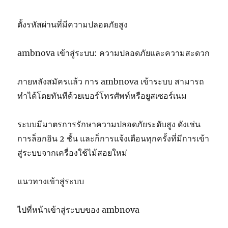
ตั้งรหัสผ่านที่มีความปลอดภัยสูง
ambnova เข้าสู่ระบบ: ความปลอดภัยและความสะดวก
ภายหลังสมัครแล้ว การ ambnova เข้าระบบ สามารถ
ทำได้โดยทันทีด้วยเบอร์โทรศัพท์หรือยูสเซอร์เนม
ระบบมีมาตรการรักษาความปลอดภัยระดับสูง ดังเช่น
การล็อกอิน 2 ชั้น และก็การแจ้งเตือนทุกครั้งที่มีการเข้า
สู่ระบบจากเครื่องใช้ไม้สอยใหม่
แนวทางเข้าสู่ระบบ
ไปที่หน้าเข้าสู่ระบบของ ambnova