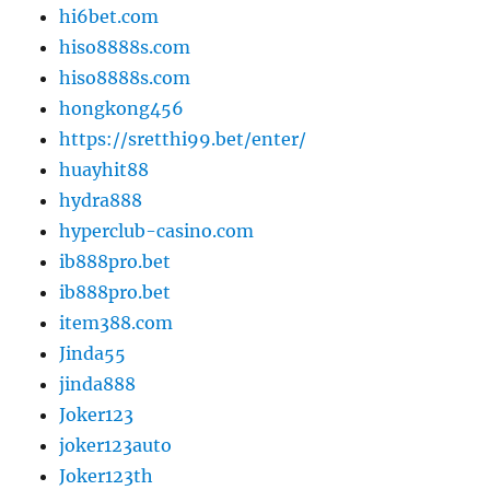
hi6bet.com
hiso8888s.com
hiso8888s.com
hongkong456
https://sretthi99.bet/enter/
huayhit88
hydra888
hyperclub-casino.com
ib888pro.bet
ib888pro.bet
item388.com
Jinda55
jinda888
Joker123
joker123auto
Joker123th