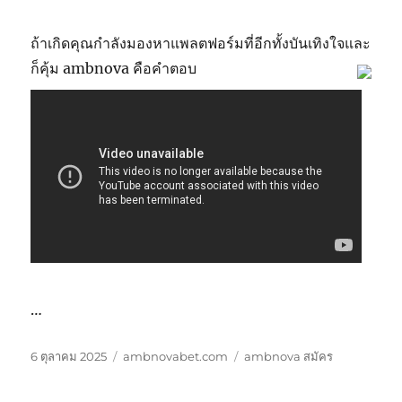
ถ้าเกิดคุณกำลังมองหาแพลตฟอร์มที่อีกทั้งบันเทิงใจและ
ก็คุ้ม ambnova คือคำตอบ
…
เขียน
หมวด
ป้าย
6 ตุลาคม 2025
ambnovabet.com
ambnova สมัคร
เมื่อ
หมู่
กำกับ