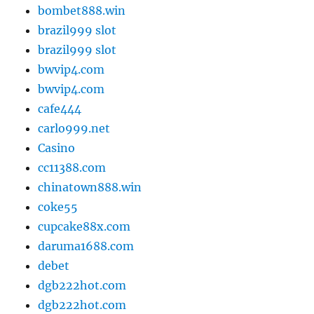
bombet888.win
brazil999 slot
brazil999 slot
bwvip4.com
bwvip4.com
cafe444
carlo999.net
Casino
cc11388.com
chinatown888.win
coke55
cupcake88x.com
daruma1688.com
debet
dgb222hot.com
dgb222hot.com