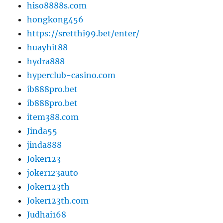
hiso8888s.com
hongkong456
https://sretthi99.bet/enter/
huayhit88
hydra888
hyperclub-casino.com
ib888pro.bet
ib888pro.bet
item388.com
Jinda55
jinda888
Joker123
joker123auto
Joker123th
Joker123th.com
Judhai168