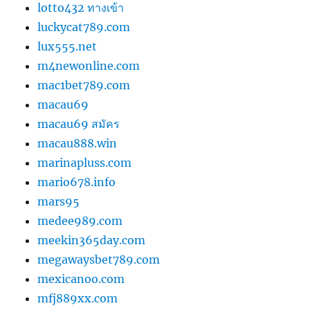
lotto432 ทางเข้า
luckycat789.com
lux555.net
m4newonline.com
mac1bet789.com
macau69
macau69 สมัคร
macau888.win
marinapluss.com
mario678.info
mars95
medee989.com
meekin365day.com
megawaysbet789.com
mexicanoo.com
mfj889xx.com