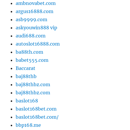
ambnovabet.com
argus16888.com
asb9999.com
askyouwin888 vip
audi688.com
autoslot16888.com
ba88th.com
babet555.com
Baccarat
baj88thb
baj88thbz.com
baj88thbz.com
baslot168
baslot168bet.com
baslot168bet.com/
bbp168.me