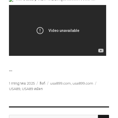
…
เขียน
รูป
หมวด
ป้าย
1 กรกฎาคม 2025
ลิงก์
usa899.com
,
usa899.com
เมื่อ
แบบ
หมู่
กำกับ
USA89
,
USA89 สมัคร
เรื่อง
ค้นห