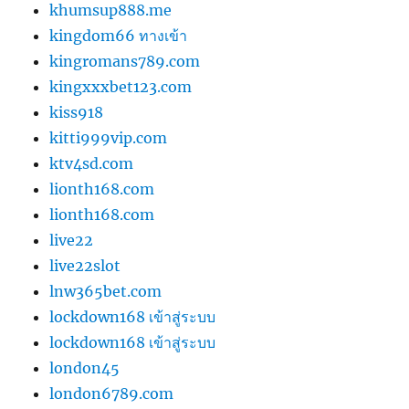
khumsup888.me
kingdom66 ทางเข้า
kingromans789.com
kingxxxbet123.com
kiss918
kitti999vip.com
ktv4sd.com
lionth168.com
lionth168.com
live22
live22slot
lnw365bet.com
lockdown168 เข้าสู่ระบบ
lockdown168 เข้าสู่ระบบ
london45
london6789.com