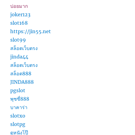
บ่อยมาก
joker123
slot168
https://jin55.net
slot99
สล็อตเว็บตรง
jinda44
สล็อตเว็บตรง
สล็อต888
JINDA888
pgslot
พุซซี่888
บาคาร่า
slotxo
slotpg
ดูหนังโป๊