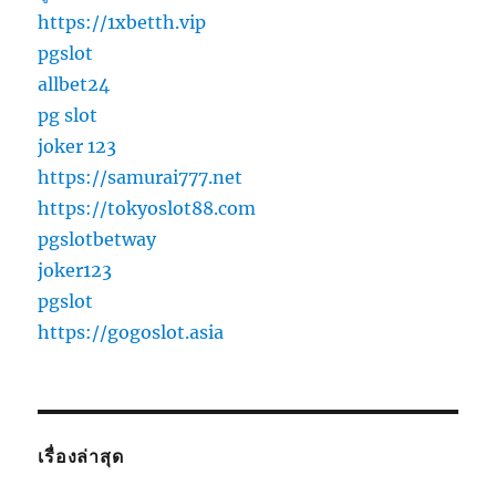
https://1xbetth.vip
pgslot
allbet24
pg slot
joker 123
https://samurai777.net
https://tokyoslot88.com
pgslotbetway
joker123
pgslot
https://gogoslot.asia
เรื่องล่าสุด