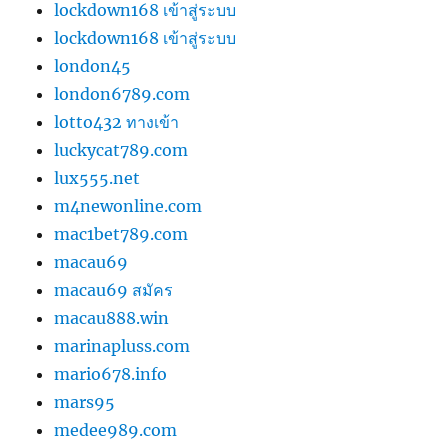
lockdown168 เข้าสู่ระบบ
lockdown168 เข้าสู่ระบบ
london45
london6789.com
lotto432 ทางเข้า
luckycat789.com
lux555.net
m4newonline.com
mac1bet789.com
macau69
macau69 สมัคร
macau888.win
marinapluss.com
mario678.info
mars95
medee989.com