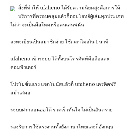
สิ่งที่ทำให้ ufaheno ได้รับความนิยมสูงคือการให้
บริการที่ครอบคลุมแล้วก็ตอบโจทย์ผู้เล่นทุกประเภท
ไม่ว่าจะเป็นมือใหม่หรือคนเล่นพนัน
ลงทะเบียนเป็นสมาชิกง่าย ใช้เวลาไม่เกิน 1 นาที
ufaheno เข้าระบบ ได้ทั้งบนโทรศัพท์มือถือและ
คอมพิวเตอร์
โปรโมชั่นแรง แจกโบนัสแล้วก็ ufaheno เครดิตฟรี
สม่ำเสมอ
ระบบฝากถอนออโต้ รวดเร็วทันใจ ไม่เป็นอันตราย
รองรับการใช้แรงงานทั้งยังภาษาไทยและก็อังกฤษ