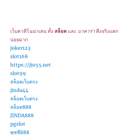
เว็บคาสิโนน่าเล่น ทั้ง
สล็อต
และ
บาคาร่า
ตึงจริงแตก
บ่อยมาก
joker123
slot168
https://jin55.net
slot99
สล็อตเว็บตรง
jinda44
สล็อตเว็บตรง
สล็อต888
JINDA888
pgslot
พุซซี่888