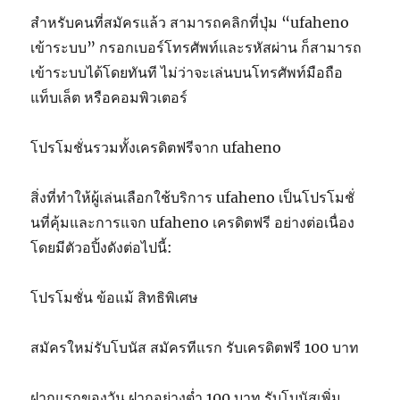
สำหรับคนที่สมัครแล้ว สามารถคลิกที่ปุ่ม “ufaheno
เข้าระบบ” กรอกเบอร์โทรศัพท์และรหัสผ่าน ก็สามารถ
เข้าระบบได้โดยทันที ไม่ว่าจะเล่นบนโทรศัพท์มือถือ
แท็บเล็ต หรือคอมพิวเตอร์
โปรโมชั่นรวมทั้งเครดิตฟรีจาก ufaheno
สิ่งที่ทำให้ผู้เล่นเลือกใช้บริการ ufaheno เป็นโปรโมชั่
นที่คุ้มและการแจก ufaheno เครดิตฟรี อย่างต่อเนื่อง
โดยมีตัวอปิ้งดังต่อไปนี้:
โปรโมชั่น ข้อแม้ สิทธิพิเศษ
สมัครใหม่รับโบนัส สมัครทีแรก รับเครดิตฟรี 100 บาท
ฝากแรกของวัน ฝากอย่างต่ำ 100 บาท รับโบนัสเพิ่ม