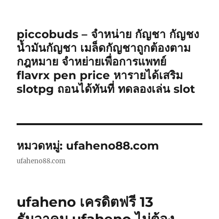
piccobuds – จำหน่าย กัญชา กัญชง
น้ำมันกัญชา เมล็ดกัญชาถูกต้องตาม
กฎหมาย จำหย่ายเพื่อการแพทย์
flavrx pen price หารายได้เสริม
slotpg ถอนได้ทันที่ ทดลองเล่น slot
หมวดหมู่:
ufaheno88.com
ufaheno88.com
ufaheno เครดิตฟรี 13