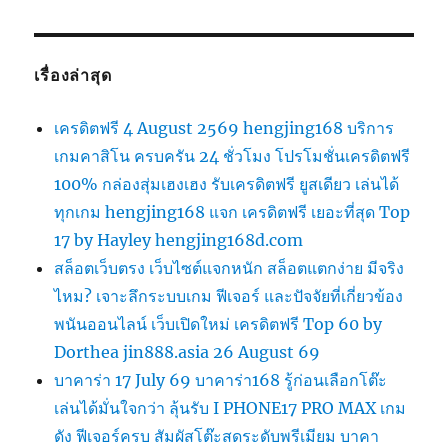
เรื่องล่าสุด
เครดิตฟรี 4 August 2569 hengjing168 บริการ
เกมคาสิโน ครบครัน 24 ชั่วโมง โปรโมชั่นเครดิตฟรี
100% กล่องสุ่มเฮงเฮง รับเครดิตฟรี ยูสเดียว เล่นได้
ทุกเกม hengjing168 แจก เครดิตฟรี เยอะที่สุด Top
17 by Hayley hengjing168d.com
สล็อตเว็บตรง เว็บไซต์แจกหนัก สล็อตแตกง่าย มีจริง
ไหม? เจาะลึกระบบเกม ฟีเจอร์ และปัจจัยที่เกี่ยวข้อง
พนันออนไลน์ เว็บเปิดใหม่ เครดิตฟรี Top 60 by
Dorthea jin888.asia 26 August 69
บาคาร่า 17 July 69 บาคาร่า168 รู้ก่อนเลือกโต๊ะ
เล่นได้มั่นใจกว่า ลุ้นรับ I PHONE17 PRO MAX เกม
ดัง ฟีเจอร์ครบ สัมผัสโต๊ะสดระดับพรีเมียม บาคา