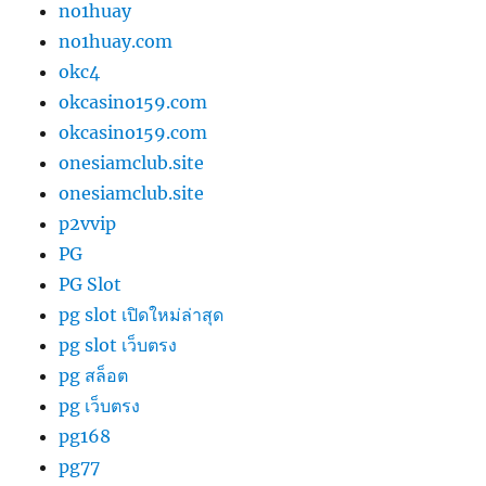
no1huay
no1huay.com
okc4
okcasino159.com
okcasino159.com
onesiamclub.site
onesiamclub.site
p2vvip
PG
PG Slot
pg slot เปิดใหม่ล่าสุด
pg slot เว็บตรง
pg สล็อต
pg เว็บตรง
pg168
pg77