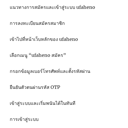
แนวทางการสมัครและเข้าสู่ระบบ ufaheno
การลงทะเบียนสมัครสมาชิก
เข้าไปที่หน้าเว็บหลักของ ufaheno
เลือกเมนู “ufaheno สมัคร”
กรอกข้อมูลเบอร์โทรศัพท์และตั้งรหัสผ่าน
ยืนยันตัวตนผ่านรหัส OTP
เข้าสู่ระบบและเริ่มพนันได้ในทันที
การเข้าสู่ระบบ