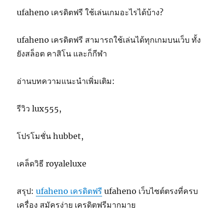
ufaheno เครดิตฟรี ใช้เล่นเกมอะไรได้บ้าง?
ufaheno เครดิตฟรี สามารถใช้เล่นได้ทุกเกมบนเว็บ ทั้ง
ยังสล็อต คาสิโน และก็กีฬา
อ่านบทความแนะนำเพิ่มเติม:
รีวิว lux555,
โปรโมชั่น hubbet,
เคล็ดวิธี royaleluxe
สรุป:
ufaheno เครดิตฟรี
ufaheno เว็บไซต์ตรงที่ครบ
เครื่อง สมัครง่าย เครดิตฟรีมากมาย