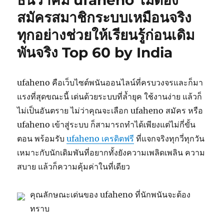
ธันวาคม ufaheno ไม่ต้อง
สมัครสมาชิกระบบเหมือนจริง
ทุกอย่างช่วยให้เรียนรู้ก่อนเดิม
พันจริง Top 60 by India
ufaheno คือเว็บไซต์พนันออนไลน์ที่ครบวงจรและก็มา
แรงที่สุดขณะนี้ เด่นด้วยระบบที่ล้ำยุค ใช้งานง่าย แล้วก็
ไม่เป็นอันตราย ไม่ว่าคุณจะเลือก ufaheno สมัคร หรือ
ufaheno เข้าสู่ระบบ ก็สามารถทำได้เพียงแต่ไม่กี่ขั้น
ตอน พร้อมรับ
ufaheno เครดิตฟรี
ที่แจกจริงทุกวี่ทุกวัน
เหมาะกับนักเดิมพันที่อยากทั้งยังความเพลิดเพลิน ความ
สบาย แล้วก็ความคุ้มค่าในที่เดียว
คุณลักษณะเด่นของ ufaheno ที่นักพนันจะต้อง
ทราบ