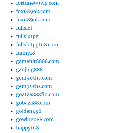
fortune99vip.com
fox689ok.com
fox689ok.com
fullslot
fullslotpg
fullslotpg168.com
funny18
gamehit8888.com
gaojing888
gem99ths.com
gem99ths.com
goatza888fin.com
gobaza88.com
golden456
gowingo88.com
happy168