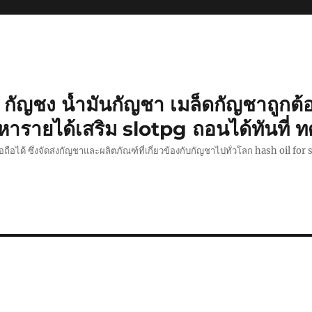
กัญชง น้ำมันกัญชา เมล็ดกัญชาถูกต้
ารายได้เสริม slotpg ถอนได้ทันที่ ท
่อถือได้ ซึ่งจัดส่งกัญชาและผลิตภัณฑ์ที่เกี่ยวข้องกับกัญชาไปทั่วโลก hash oil for