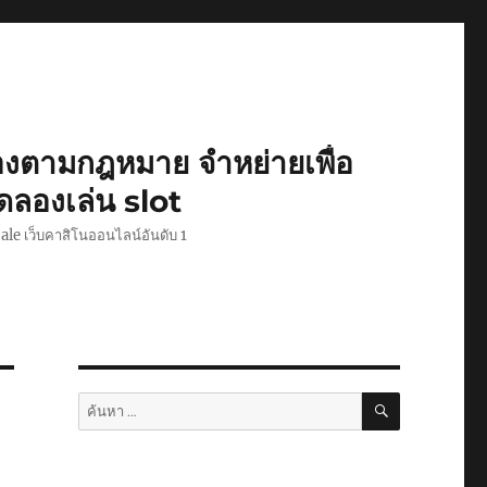
องตามกฎหมาย จำหย่ายเพื่อ
ดลองเล่น slot
 sale เว็บคาสิโนออนไลน์อันดับ 1
ค้นหา
ค้นหา: