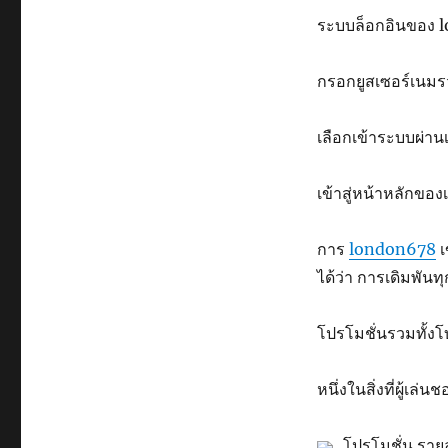
ระบบล็อกอินของ l
กรอกยูสเซอร์เนมรว
เลือกเข้าระบบผ่าน
เข้าสู่หน้าหลักของ
การ
london678
เ
ได้ว่า การเดิมพัน
โปรโมชั่นรวมทั้ง
หนึ่งในสิ่งที่ผู้เล่
โปรโมชั่น ราย