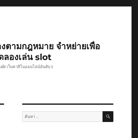
องตามกฎหมาย จำหย่ายเพื่อ
ดลองเล่น slot
 sale เว็บคาสิโนออนไลน์อันดับ 1
ค้นหา
ค้นหา: