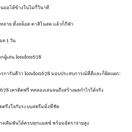
อโต้ข้างในไม่กี่วินาที
หลาย ทั้งสล็อต คาสิโนสด แล้วก็กีฬา
ด 1 วัน
กผู้เล่น london678
การการันตีว่า london678 มอบประสบการณ์ที่ดีและก็ผิดแผก:
678 เครดิตฟรี ทดลองเล่นจนถึงสร้างผลกำไรได้จริง
ตรึงใจกับระบบสตรีมมิ่งที่ชัด
เดิมพันได้ครบทุกแมตช์ พร้อมอัตราจ่ายสูง