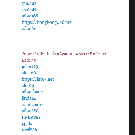
ดูหนังฟรี
ดูหนังฟรี
สล็อต168
https://hongkong456.me
สล็อต66
เว็บคาสิโนน่าเล่น ทั้ง
สล็อต
และ
บาคาร่า
ตึงจริงแตก
บ่อยมาก
joker123
slot168
https://jin55.net
slot99
สล็อตเว็บตรง
jinda44
สล็อตเว็บตรง
สล็อต888
JINDA888
pgslot
พุซซี่888