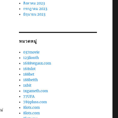
สิงหาคม 2023
กรกฎาคม 2023
มิถุนายน 2023
หมวดหมู่
037movie
123lionth
1688vegasx.com
168slot
188bet
188betth
1xbit
1xgameth.com
77UFA
789pluss.com
8lots.com
ม่
8lots.com