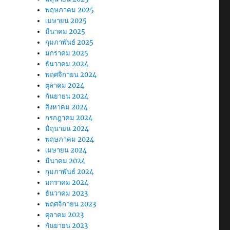
พฤษภาคม 2025
เมษายน 2025
มีนาคม 2025
กุมภาพันธ์ 2025
มกราคม 2025
ธันวาคม 2024
พฤศจิกายน 2024
ตุลาคม 2024
กันยายน 2024
สิงหาคม 2024
กรกฎาคม 2024
มิถุนายน 2024
พฤษภาคม 2024
เมษายน 2024
มีนาคม 2024
กุมภาพันธ์ 2024
มกราคม 2024
ธันวาคม 2023
พฤศจิกายน 2023
ตุลาคม 2023
กันยายน 2023