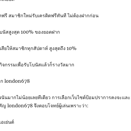
รี สมาชิกใหม่รับเครดิตฟรีทันที ไม่ต้องฝากก่อน
โบนัสสูงสุด 100% ของยอดฝาก
สียให้สมาชิกทุกสัปดาห์ สูงสุดถึง 10%
กิจกรรมเพื่อรับโบนัสแล้วก็รางวัลมาก
ือก london678
ต์พนันมากไม่น้อยเลยทีเดียว การเลือกเว็บไซต์ป้อมปราการคงจะและ
งสำคัญ london678 จึงตอบโจทย์ผู้เล่นเพราะว่า:
เอเย่นต์