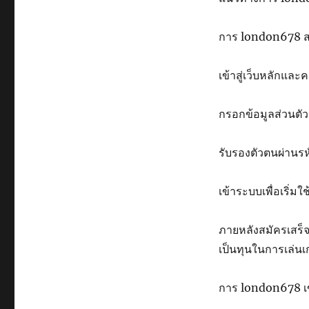
การ london678 สมัค
เข้าสู่เว็บหลักแ
กรอกข้อมูลส่วนตัว 
รับรองตัวตนผ่านร
เข้าระบบเพื่อเริ่มใ
ภายหลังสมัครเสร็จ 
เป็นทุนในการเล่นเ
การ london678 เข