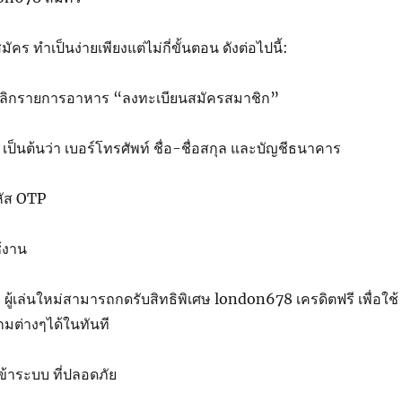
ร ทำเป็นง่ายเพียงแต่ไม่กี่ขั้นตอน ดังต่อไปนี้:
ละคลิกรายการอาหาร “ลงทะเบียนสมัครสมาชิก”
เป็นต้นว่า เบอร์โทรศัพท์ ชื่อ-ชื่อสกุล และบัญชีธนาคาร
หัส OTP
ช้งาน
ผู้เล่นใหม่สามารถกดรับสิทธิพิเศษ london678 เครดิตฟรี เพื่อใช้
กมต่างๆได้ในทันที
้าระบบ ที่ปลอดภัย