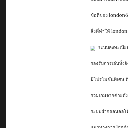
ข้อดีของ london67
สิ่งที่ทำให้ londo
ระบบลงทะเบียนเ
รองรับการเล่นทั้งย
มีโปรโมชั่นพิเศษ ต
รวมเกมจากค่ายดัง
ระบบฝากถอนออโต้ 
แนวทางการ lond