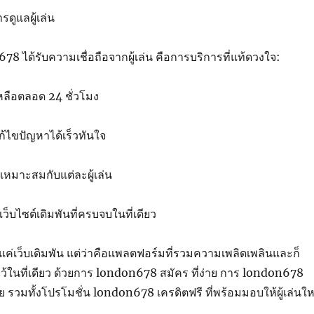
ดูแลผู้เล่น
n678 ได้รับความเชื่อถือจากผู้เล่น คือการบริการที่แท้ดวงใจ:
หลือตลอด 24 ชั่วโมง
้ไขปัญหาได้เร็วทันใจ
เหมาะสมกับแต่ละผู้เล่น
็บไซต์เดิมพันที่ครบจบในที่เดียว
ค่เว็บเดิมพัน แต่ว่าคือแพลตฟอร์มที่รวมความเพลิดเพลินและก็
้ในที่เดียว ด้วยการ london678 สมัคร ที่ง่าย การ london678
ย รวมทั้งโปรโมชั่น london678 เครดิตฟรี ที่พร้อมมอบให้ผู้เล่นให