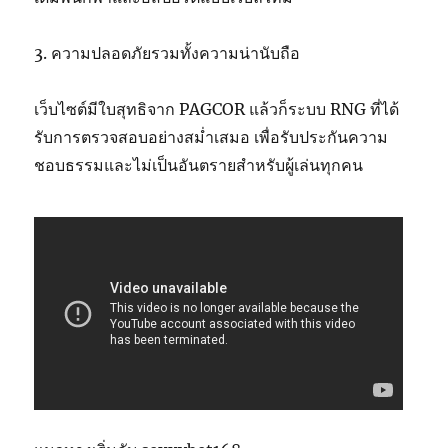
3. ความปลอดภัยรวมทั้งความน่านับถือ
เว็บไซต์มีใบสุทธิจาก PAGCOR แล้วก็ระบบ RNG ที่ได้
รับการตรวจสอบอย่างสม่ำเสมอ เพื่อรับประกันความ
ชอบธรรมและไม่เป็นอันตรายสำหรับผู้เล่นทุกคน