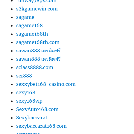
runway789s.com
s2kgamewin.com
sagame
sagame168
sagame168th
sagame168th.com
sawan888 เครดิตฟรี
sawan888 เครดิตฟรี
sclass8888.com
scr888
sexxybet168-casino.com
sexy168
sexy168vip
SexyAuto168.com
Sexybaccarat
sexybaccarat168.com