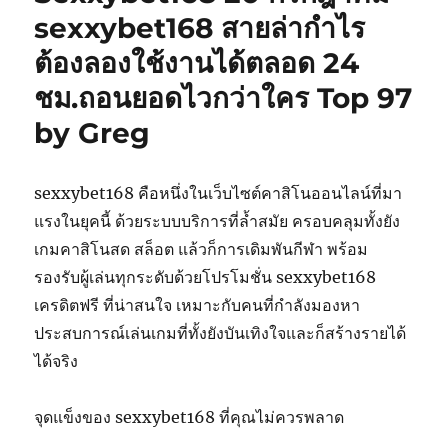
sexxybet168 สายล่ากำไร
ต้องลองใช้งานได้ตลอด 24
ชม.ถอนยอดไวกว่าใคร Top 97
by Greg
sexxybet168 คือหนึ่งในเว็บไซต์คาสิโนออนไลน์ที่มา
แรงในยุคนี้ ด้วยระบบบริการที่ล้ำสมัย ครอบคลุมทั้งยัง
เกมคาสิโนสด สล็อต แล้วก็การเดิมพันกีฬา พร้อม
รองรับผู้เล่นทุกระดับด้วยโปรโมชั่น sexxybet168
เครดิตฟรี ที่น่าสนใจ เหมาะกับคนที่กำลังมองหา
ประสบการณ์เล่นเกมที่ทั้งยังบันเทิงใจและก็สร้างรายได้
ได้จริง
จุดแข็งของ sexxybet168 ที่คุณไม่ควรพลาด