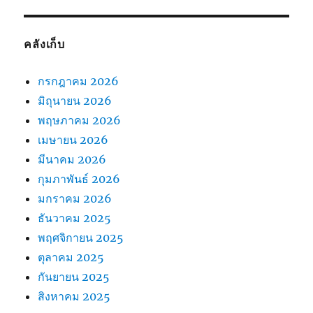
คลังเก็บ
กรกฎาคม 2026
มิถุนายน 2026
พฤษภาคม 2026
เมษายน 2026
มีนาคม 2026
กุมภาพันธ์ 2026
มกราคม 2026
ธันวาคม 2025
พฤศจิกายน 2025
ตุลาคม 2025
กันยายน 2025
สิงหาคม 2025