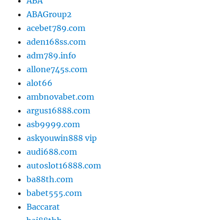
ABA
ABAGroup2
acebet789.com
aden168ss.com
adm789.info
allone745s.com
alot66
ambnovabet.com
argus16888.com
asb9999.com
askyouwin888 vip
audi688.com
autoslot16888.com
ba88th.com
babet555.com
Baccarat