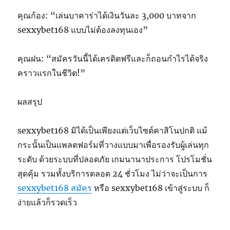
คุณก้อง: “เล่นบาคาร่าได้เงินวันละ 3,000 บาทจาก
sexxybet168 แบบไม่ต้องลงทุนเอง”
คุณฝน: “สมัครวันนี้ได้เครดิตฟรีและก็ถอนกำไรได้จริง
คราวแรกในชีวิต!”
ผลสรุป
sexxybet168 มิได้เป็นเพียงแต่เว็บไซต์คาสิโนปกติ แม้
กระนั้นเป็นแพลตฟอร์มที่วางแบบมาเพื่อรองรับผู้เล่นทุก
ระดับ ด้วยระบบที่ปลอดภัย เกมนานาประการ โปรโมชั่น
สุดคุ้ม รวมทั้งบริการตลอด 24 ชั่วโมง ไม่ว่าจะเป็นการ
sexxybet168 สมัคร
หรือ sexxybet168 เข้าสู่ระบบ ก็
ง่ายแล้วก็รวดเร็ว