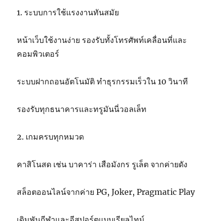
1. ระบบการใช้แรงงานทันสมัย
หน้าเว็บใช้งานง่าย รองรับทั้งโทรศัพท์เคลื่อนที่และ
คอมพิวเตอร์
ระบบฝากถอนอัตโนมัติ ทำธุรกรรมเร็วใน 10 วินาที
รองรับทุกธนาคารและทรูมันนี่วอลเล็ท
2. เกมครบทุกหมวด
คาสิโนสด เช่น บาคาร่า เสือมังกร รูเล็ต จากค่ายดัง
สล็อตออนไลน์จากค่าย PG, Joker, Pragmatic Play
เดิมพันกีฬาและอีสปอร์ตแบบเรียลไทม์