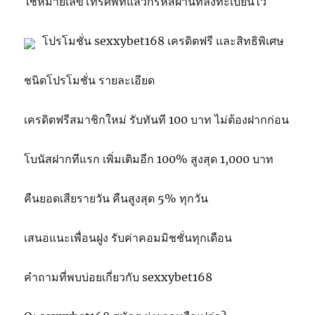
ใช้หมายเลขโทรศัพท์แล้วก็รหัสผ่านที่ลงทะเบียนไว้
โปรโมชั่น sexxybet168 เครดิตฟรี และสิทธิพิเศษ
ชนิดโปรโมชั่น รายละเอียด
เครดิตฟรีสมาชิกใหม่ รับทันที 100 บาท ไม่ต้องฝากก่อน
โบนัสฝากทีแรก เพิ่มเติมอีก 100% สูงสุด 1,000 บาท
คืนยอดเสียรายวัน คืนสูงสุด 5% ทุกวัน
เสนอแนะเพื่อนฝูง รับค่าคอมมิชชั่นทุกเดือน
คำถามที่พบบ่อยเกี่ยวกับ sexxybet168