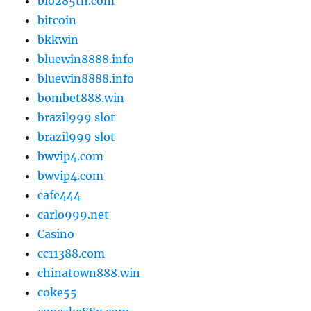
bio285th.com
bitcoin
bkkwin
bluewin8888.info
bluewin8888.info
bombet888.win
brazil999 slot
brazil999 slot
bwvip4.com
bwvip4.com
cafe444
carlo999.net
Casino
cc11388.com
chinatown888.win
coke55