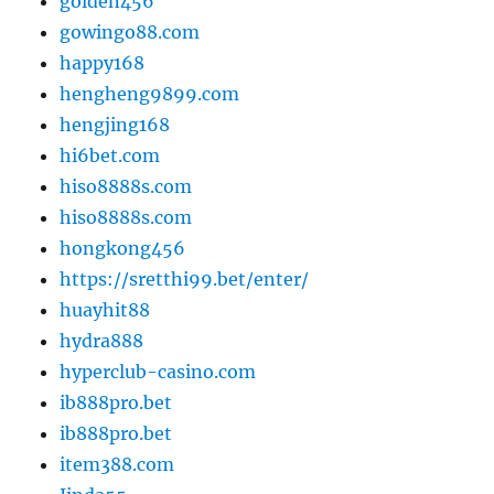
golden456
gowingo88.com
happy168
hengheng9899.com
hengjing168
hi6bet.com
hiso8888s.com
hiso8888s.com
hongkong456
https://sretthi99.bet/enter/
huayhit88
hydra888
hyperclub-casino.com
ib888pro.bet
ib888pro.bet
item388.com