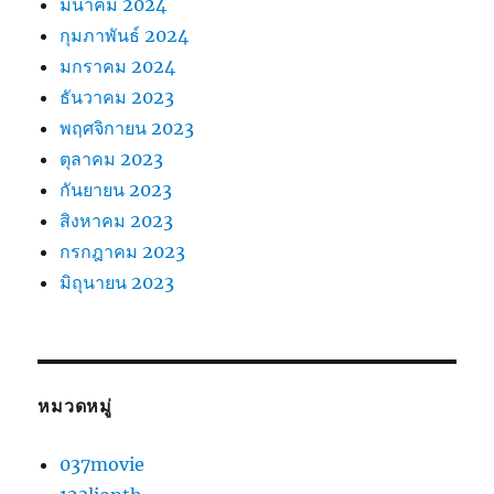
มีนาคม 2024
กุมภาพันธ์ 2024
มกราคม 2024
ธันวาคม 2023
พฤศจิกายน 2023
ตุลาคม 2023
กันยายน 2023
สิงหาคม 2023
กรกฎาคม 2023
มิถุนายน 2023
หมวดหมู่
037movie