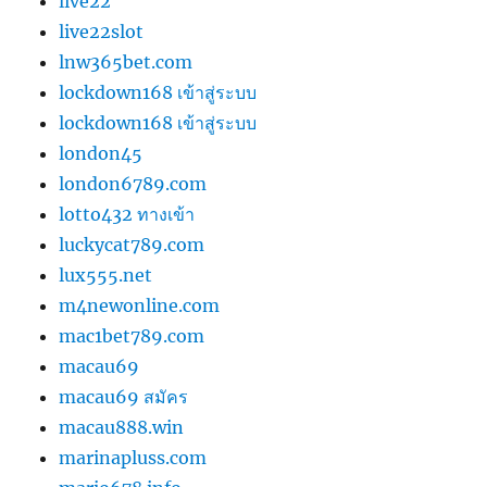
live22
live22slot
lnw365bet.com
lockdown168 เข้าสู่ระบบ
lockdown168 เข้าสู่ระบบ
london45
london6789.com
lotto432 ทางเข้า
luckycat789.com
lux555.net
m4newonline.com
mac1bet789.com
macau69
macau69 สมัคร
macau888.win
marinapluss.com