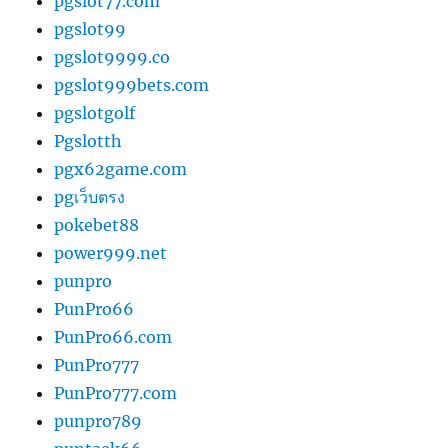
pgslot77.com
pgslot99
pgslot9999.co
pgslot999bets.com
pgslotgolf
Pgslotth
pgx62game.com
pgเว็บตรง
pokebet88
power999.net
punpro
PunPro66
PunPro66.com
PunPro777
PunPro777.com
punpro789