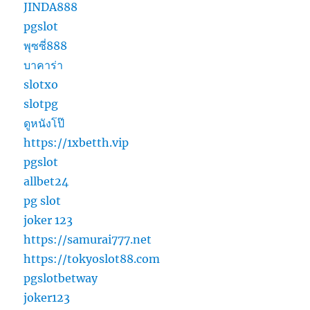
JINDA888
pgslot
พุซซี่888
บาคาร่า
slotxo
slotpg
ดูหนังโป๊
https://1xbetth.vip
pgslot
allbet24
pg slot
joker 123
https://samurai777.net
https://tokyoslot88.com
pgslotbetway
joker123