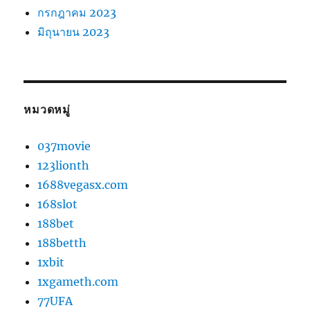
กรกฎาคม 2023
มิถุนายน 2023
หมวดหมู่
037movie
123lionth
1688vegasx.com
168slot
188bet
188betth
1xbit
1xgameth.com
77UFA