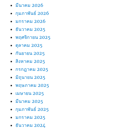
มีนาคม 2026
กุมภาพันธ์ 2026
มกราคม 2026
ธันวาคม 2025
พฤศจิกายน 2025
ตุลาคม 2025
กันยายน 2025
สิงหาคม 2025
กรกฎาคม 2025
มิถุนายน 2025
พฤษภาคม 2025
เมษายน 2025
มีนาคม 2025
กุมภาพันธ์ 2025
มกราคม 2025
ธันวาคม 2024