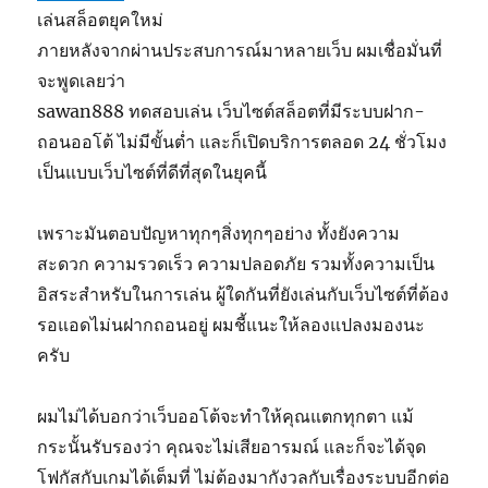
เล่นสล็อตยุคใหม่
ภายหลังจากผ่านประสบการณ์มาหลายเว็บ ผมเชื่อมั่นที่
จะพูดเลยว่า
sawan888 ทดสอบเล่น เว็บไซต์สล็อตที่มีระบบฝาก-
ถอนออโต้ ไม่มีขั้นต่ำ และก็เปิดบริการตลอด 24 ชั่วโมง
เป็นแบบเว็บไซต์ที่ดีที่สุดในยุคนี้
เพราะมันตอบปัญหาทุกๆสิ่งทุกๆอย่าง ทั้งยังความ
สะดวก ความรวดเร็ว ความปลอดภัย รวมทั้งความเป็น
อิสระสำหรับในการเล่น ผู้ใดกันที่ยังเล่นกับเว็บไซต์ที่ต้อง
รอแอดไม่นฝากถอนอยู่ ผมชี้แนะให้ลองแปลงมองนะ
ครับ
ผมไม่ได้บอกว่าเว็บออโต้จะทำให้คุณแตกทุกตา แม้
กระนั้นรับรองว่า คุณจะไม่เสียอารมณ์ และก็จะได้จุด
โฟกัสกับเกมได้เต็มที่ ไม่ต้องมากังวลกับเรื่องระบบอีกต่อ