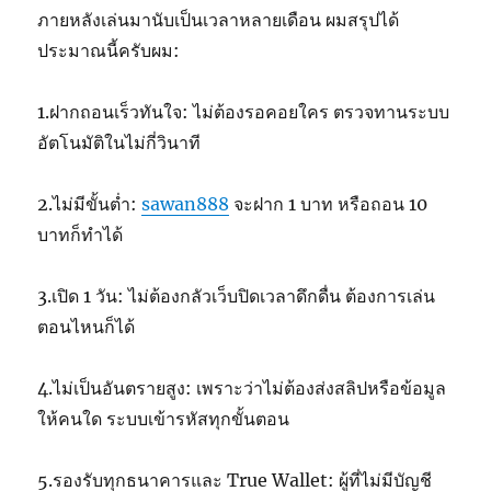
ภายหลังเล่นมานับเป็นเวลาหลายเดือน ผมสรุปได้
ประมาณนี้ครับผม:
1.ฝากถอนเร็วทันใจ: ไม่ต้องรอคอยใคร ตรวจทานระบบ
อัตโนมัติในไม่กี่วินาที
2.ไม่มีขั้นต่ำ:
sawan888
จะฝาก 1 บาท หรือถอน 10
บาทก็ทำได้
3.เปิด 1 วัน: ไม่ต้องกลัวเว็บปิดเวลาดึกดื่น ต้องการเล่น
ตอนไหนก็ได้
4.ไม่เป็นอันตรายสูง: เพราะว่าไม่ต้องส่งสลิปหรือข้อมูล
ให้คนใด ระบบเข้ารหัสทุกขั้นตอน
5.รองรับทุกธนาคารและ True Wallet: ผู้ที่ไม่มีบัญชี