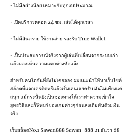
• ไม่มีอย่างน้อย เหมาะกับทุกงบประมาณ
• เปิดบริการตลอด 24 ชม. เล่นได้ทุกเวลา
• ไม่มีอันตราย ใช้งานง่าย รองรับ True Wallet
• เป็นประสบการณ์จริงจากผู้เล่นที่เปลี่ยนจากระบบเก่า
แล้วมองเห็นความแตกต่างชัดแจ้ง
สำหรับคนใดกันที่ยังไม่เคยลอง ผมแนะนำให้หาเว็บไซต์
สล็อตที่แจกเครดิตฟรีแล้วเริ่มเล่นเลยครับ มันไม่เพียงแค่
สนุก แม้กระนั้นยังเป็นช่องทางให้เราทำความเข้าใจ
ยุทธวิธีและก็ฟีพบร์ของเกมต่างๆก่อนลงเดิมพันด้วยเงิน
จริง
เว็บสล็อตNo.1 Sawan888 Sawan-888 21 ธันวา 68