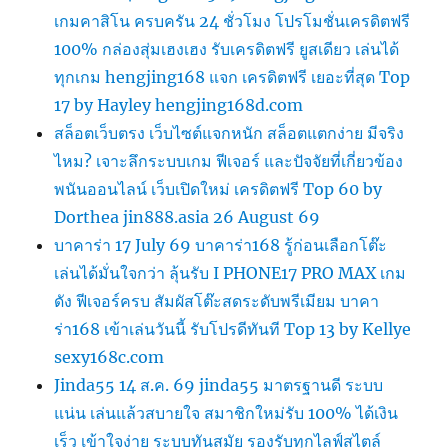
เกมคาสิโน ครบครัน 24 ชั่วโมง โปรโมชั่นเครดิตฟรี
100% กล่องสุ่มเฮงเฮง รับเครดิตฟรี ยูสเดียว เล่นได้
ทุกเกม hengjing168 แจก เครดิตฟรี เยอะที่สุด Top
17 by Hayley hengjing168d.com
สล็อตเว็บตรง เว็บไซต์แจกหนัก สล็อตแตกง่าย มีจริง
ไหม? เจาะลึกระบบเกม ฟีเจอร์ และปัจจัยที่เกี่ยวข้อง
พนันออนไลน์ เว็บเปิดใหม่ เครดิตฟรี Top 60 by
Dorthea jin888.asia 26 August 69
บาคาร่า 17 July 69 บาคาร่า168 รู้ก่อนเลือกโต๊ะ
เล่นได้มั่นใจกว่า ลุ้นรับ I PHONE17 PRO MAX เกม
ดัง ฟีเจอร์ครบ สัมผัสโต๊ะสดระดับพรีเมียม บาคา
ร่า168 เข้าเล่นวันนี้ รับโปรดีทันที Top 13 by Kellye
sexy168c.com
Jinda55 14 ส.ค. 69 jinda55 มาตรฐานดี ระบบ
แน่น เล่นแล้วสบายใจ สมาชิกใหม่รับ 100% ได้เงิน
เร็ว เข้าใจง่าย ระบบทันสมัย รองรับทุกไลฟ์สไตล์