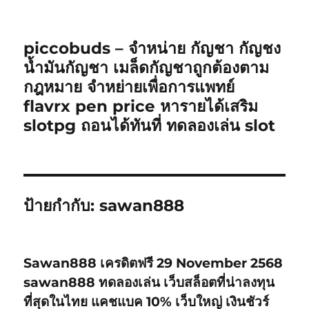
piccobuds – จำหน่าย กัญชา กัญชง
น้ำมันกัญชา เมล็ดกัญชาถูกต้องตาม
กฎหมาย จำหย่ายเพื่อการแพทย์
flavrx pen price หารายได้เสริม
slotpg ถอนได้ทันที่ ทดลองเล่น slot
ป้ายกำกับ:
sawan888
Sawan888 เครดิตฟรี 29 November 2568
sawan888 ทดลองเล่น เว็บสล็อตที่น่าลงทุน
ที่สุดในไทย แคชแบค 10% เว็บใหญ่ เงินชัวร์