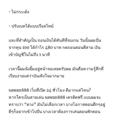
• ไม่กระเด้ง
• ปรับเบทได้แบบเรียลไทม์
และที่สำคัญเป็น ถอนเงินได้ทันทีที่จบเกม วันนั้นผมปั่น
จากทุน 100 ได้กำไร 480 บาท กดถอนตอนตีสาม เงิน
เข้าบัญชีในไม่ถึง 1 นาที
เวลานี้ผมนั่งยิ้มอยู่หน้าจอเลยครับผม มันคือความรู้สึกที่
เรียบง่ายแต่ว่าบันเทิงใจมากมาย
sawan888 เว็บที่เปิด 24 ชั่วโมง ดีมากแค่ไหน?
หากใครเป็นสายเล่น sawan888 เครดิตฟรี แบบผมจะ
ทราบว่า “ดวง” มันไม่เลือกเวลา บางโอกาสตอนดึกๆอยู่
ดีๆก็อยากเข้าไปปั่น บางเวลาต้องการเล่นตอนพักตอน