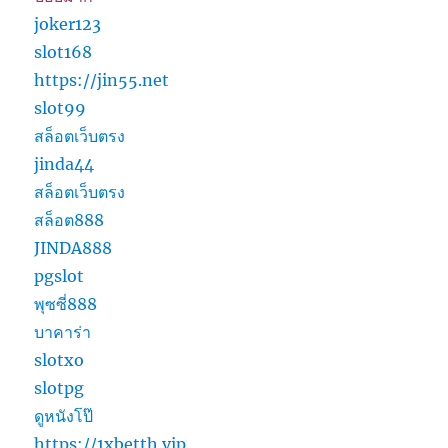
joker123
slot168
https://jin55.net
slot99
สล็อตเว็บตรง
jinda44
สล็อตเว็บตรง
สล็อต888
JINDA888
pgslot
พุซซี่888
บาคาร่า
slotxo
slotpg
ดูหนังโป๊
https://1xbetth.vip