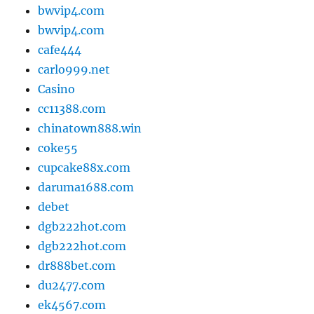
bwvip4.com
bwvip4.com
cafe444
carlo999.net
Casino
cc11388.com
chinatown888.win
coke55
cupcake88x.com
daruma1688.com
debet
dgb222hot.com
dgb222hot.com
dr888bet.com
du2477.com
ek4567.com