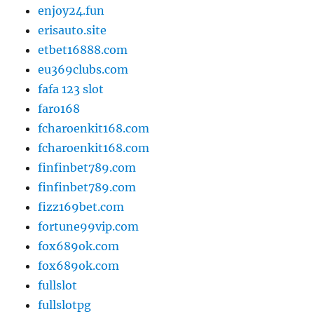
enjoy24.fun
erisauto.site
etbet16888.com
eu369clubs.com
fafa 123 slot
faro168
fcharoenkit168.com
fcharoenkit168.com
finfinbet789.com
finfinbet789.com
fizz169bet.com
fortune99vip.com
fox689ok.com
fox689ok.com
fullslot
fullslotpg