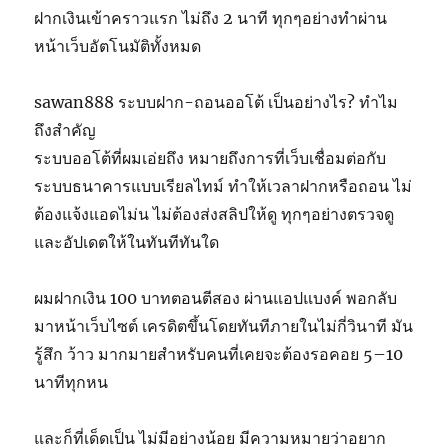
ฝากเงินเข้าคราวแรก ไม่ถึง 2 นาที ทุกๆอย่างทำผ่าน
หน้าเว็บอัตโนมัติทั้งหมด
sawan888 ระบบฝาก-ถอนออโต้ เป็นอย่างไร? ทำไม
ถึงสำคัญ
ระบบออโต้ที่ผมเอ่ยถึง หมายถึงการที่เว็บเชื่อมต่อกับ
ระบบธนาคารแบบเรียลไทม์ ทำให้เวลาฝากหรือถอน ไม่
ต้องแจ้งแอดไม่น ไม่ต้องส่งสลิปให้ดู ทุกๆอย่างตรวจดู
และอัปเดตให้ในทันทีทันใด
ผมฝากเงิน 100 บาทตอนตีสอง ผ่านแอปแบงค์ พอกลับ
มาหน้าเว็บไซต์ เครดิตขึ้นโดยทันทีภายในไม่กี่วินาที มัน
รู้สึก ว้าว มากมายสำหรับคนที่เคยจะต้องรอคอย 5–10
นาทีทุกหน
และก็ที่เด็ดเป็น ไม่มีอย่างน้อย มีความหมายว่าอยาก