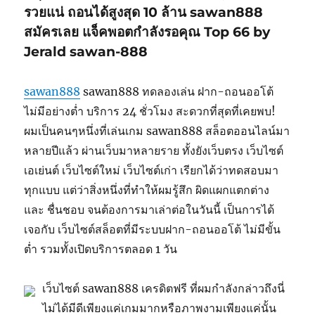
รวยแน่ ถอนได้สูงสุด 10 ล้าน sawan888
สมัครเลย แจ็คพอตกำลังรอคุณ Top 66 by
Jerald sawan-888
sawan888
sawan888 ทดลองเล่น ฝาก-ถอนออโต้
ไม่มีอย่างต่ำ บริการ 24 ชั่วโมง สะดวกที่สุดที่เคยพบ!
ผมเป็นคนๆหนึ่งที่เล่นเกม sawan888 สล็อตออนไลน์มา
หลายปีแล้ว ผ่านเว็บมาหลายราย ทั้งยังเว็บตรง เว็บไซต์
เอเย่นต์ เว็บไซต์ใหม่ เว็บไซต์เก่า เรียกได้ว่าทดสอบมา
ทุกแบบ แต่ว่าสิ่งหนึ่งที่ทำให้ผมรู้สึก ผิดแผกแตกต่าง
และ ชื่นชอบ จนต้องการมาเล่าต่อในวันนี้ เป็นการได้
เจอกับ เว็บไซต์สล็อตที่มีระบบฝาก-ถอนออโต้ ไม่มีขั้น
ต่ำ รวมทั้งเปิดบริการตลอด 1 วัน
เว็บไซต์ sawan888 เครดิตฟรี ที่ผมกำลังกล่าวถึงนี่
ไม่ได้มีดีเพียงแค่เกมมากหรือภาพงามเพียงแค่นั้น