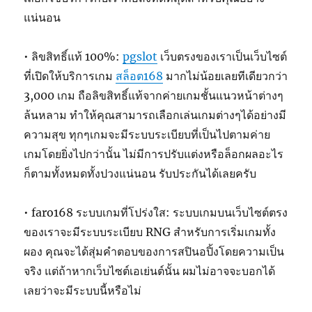
แน่นอน
• ลิขสิทธิ์แท้ 100%:
pgslot
เว็บตรงของเราเป็นเว็บไซต์
ที่เปิดให้บริการเกม
สล็อต168
มากไม่น้อยเลยทีเดียวกว่า
3,000 เกม ถือลิขสิทธิ์แท้จากค่ายเกมชั้นแนวหน้าต่างๆ
ล้นหลาม ทำให้คุณสามารถเลือกเล่นเกมต่างๆได้อย่างมี
ความสุข ทุกๆเกมจะมีระบบระเบียบที่เป็นไปตามค่าย
เกมโดยยิ่งไปกว่านั้น ไม่มีการปรับแต่งหรือล็อกผลอะไร
ก็ตามทั้งหมดทั้งปวงแน่นอน รับประกันได้เลยครับ
• faro168 ระบบเกมที่โปร่งใส: ระบบเกมบนเว็บไซต์ตรง
ของเราจะมีระบบระเบียบ RNG สำหรับการเริ่มเกมทั้ง
ผอง คุณจะได้สุ่มคำตอบของการสปินอปิ้งโดยความเป็น
จริง แต่ถ้าหากเว็บไซต์เอเย่นต์นั้น ผมไม่อาจจะบอกได้
เลยว่าจะมีระบบนี้หรือไม่