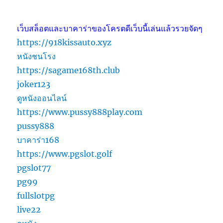
เว็บสล็อตและบาคาร่าของโครตดีเว็บนี้เล่นแล้วรวยจัดๆ
https://918kissauto.xyz
หนังชนโรง
https://sagame168th.club
joker123
ดูหนังออนไลน์
https://www.pussy888play.com
pussy888
บาคาร่า168
https://www.pgslot.golf
pgslot77
pg99
fullslotpg
live22