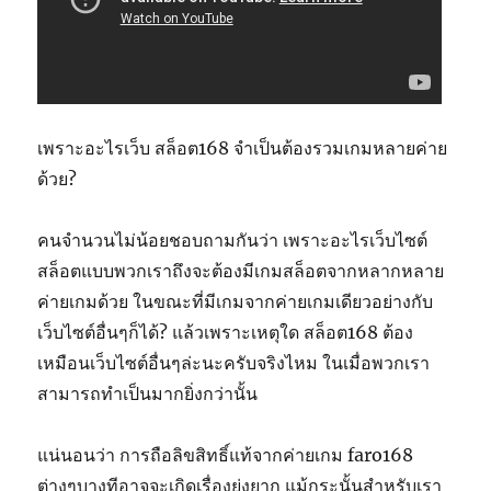
เพราะอะไรเว็บ สล็อต168 จำเป็นต้องรวมเกมหลายค่าย
ด้วย?
คนจำนวนไม่น้อยชอบถามกันว่า เพราะอะไรเว็บไซต์
สล็อตแบบพวกเราถึงจะต้องมีเกมสล็อตจากหลากหลาย
ค่ายเกมด้วย ในขณะที่มีเกมจากค่ายเกมเดียวอย่างกับ
เว็บไซต์อื่นๆก็ได้? แล้วเพราะเหตุใด สล็อต168 ต้อง
เหมือนเว็บไซต์อื่นๆล่ะนะครับจริงไหม ในเมื่อพวกเรา
สามารถทำเป็นมากยิ่งกว่านั้น
แน่นอนว่า การถือลิขสิทธิ์แท้จากค่ายเกม faro168
ต่างๆบางทีอาจจะเกิดเรื่องยุ่งยาก แม้กระนั้นสำหรับเรา