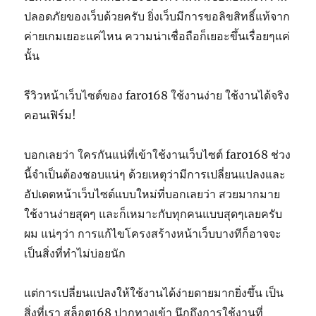
ปลอดภัยของเว็บด้วยครับ ยิ่งเว็บมีการขอลิขสิทธิ์แท้จาก
ค่ายเกมเยอะแค่ไหน ความน่าเชื่อถือก็เยอะขึ้นเรื่อยๆแค่
นั้น
รีวิวหน้าเว็บไซต์ของ faro168 ใช้งานง่าย ใช้งานได้จริง
คอนเฟิร์ม!
บอกเลยว่า ใครกันแน่ที่เข้าใช้งานเว็บไซต์ faro168 ช่วง
นี้จำเป็นต้องชอบแน่ๆ ด้วยเหตุว่ามีการเปลี่ยนแปลงและ
อัปเดตหน้าเว็บไซต์แบบใหม่ที่บอกเลยว่า สวยมากมาย
ใช้งานง่ายสุดๆ และก็เหมาะกับทุกคนแบบสุดๆเลยครับ
ผม แน่ๆว่า การแก้ไขโครงสร้างหน้าเว็บบางทีก็อาจจะ
เป็นสิ่งที่ทำไม่บ่อยนัก
แต่การเปลี่ยนแปลงให้ใช้งานได้ง่ายดายมากยิ่งขึ้น เป็น
สิ่งที่เรา สล็อต168 ปากทางเข้า นึกถึงการใช้งานที่