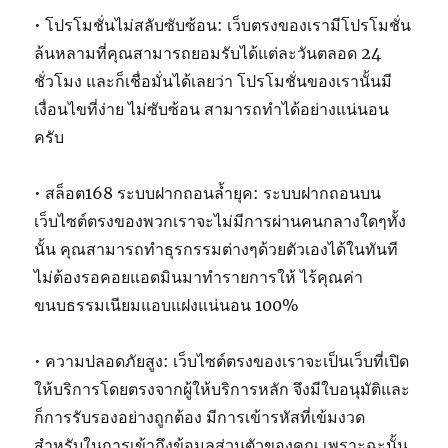
• โปรโมชั่นไม่สลับซับซ้อน: เว็บตรงของเรามีโปรโมชั่น
ล้นหลามที่คุณสามารถยอมรับได้แต่ละวันตลอด 24
ชั่วโมง และก็เชื่อมั่นได้เลยว่า โปรโมชั่นของเรานั้นมี
เงื่อนไขที่ง่าย ไม่ซับซ้อน สามารถทำได้อย่างแน่นอน
ครับ
• สล็อต168 ระบบฝากถอนล้ำยุค: ระบบฝากถอนบน
เว็บไซต์ตรงของพวกเราจะไม่มีการผ่านคนกลางใดๆทั้ง
นั้น คุณสามารถทำธุรกรรมต่างๆด้วยตัวเองได้ในทันที
ไม่ต้องรอคอยแอดมินมาทำรายการให้ ไร้คุณค่า
ขนบธรรมเนียมแอบแฝงแน่นอน 100%
• ความปลอดภัยสูง: เว็บไซต์ตรงของเราจะเป็นเว็บที่เปิด
ให้บริการโดยตรงจากผู้ให้บริการหลัก จึงมีใบอนุมัติและ
ก็การรับรองอย่างถูกต้อง มีการเข้ารหัสที่เข้มงวด
สำหรับในการเข้าถึงข้อมูลส่วนตัวของคุณ เพราะฉะนั้น