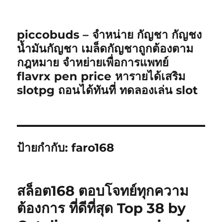
piccobuds – จำหน่าย กัญชา กัญชง
น้ำมันกัญชา เมล็ดกัญชาถูกต้องตาม
กฎหมาย จำหย่ายเพื่อการแพทย์
flavrx pen price หารายได้เสริม
slotpg ถอนได้ทันที่ ทดลองเล่น slot
ป้ายกำกับ:
faro168
สล็อต168 ตอบโจทย์ทุกความ
ต้องการ ที่ดีที่สุด Top 38 by