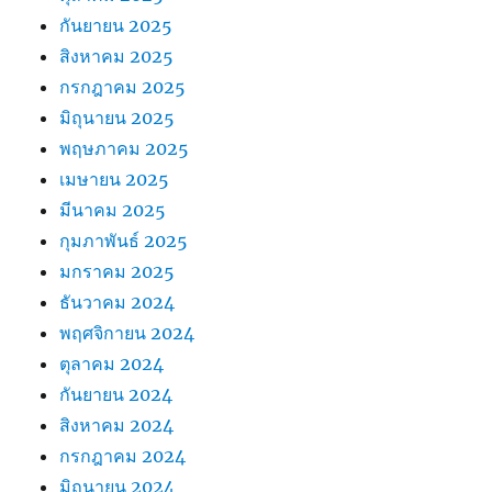
กันยายน 2025
สิงหาคม 2025
กรกฎาคม 2025
มิถุนายน 2025
พฤษภาคม 2025
เมษายน 2025
มีนาคม 2025
กุมภาพันธ์ 2025
มกราคม 2025
ธันวาคม 2024
พฤศจิกายน 2024
ตุลาคม 2024
กันยายน 2024
สิงหาคม 2024
กรกฎาคม 2024
มิถุนายน 2024