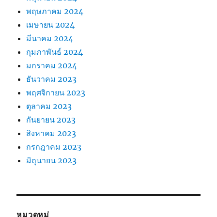
พฤษภาคม 2024
เมษายน 2024
มีนาคม 2024
กุมภาพันธ์ 2024
มกราคม 2024
ธันวาคม 2023
พฤศจิกายน 2023
ตุลาคม 2023
กันยายน 2023
สิงหาคม 2023
กรกฎาคม 2023
มิถุนายน 2023
หมวดหมู่