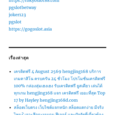
https://tokyoslot88.com
pgslotbetway
joker123
pgslot
https://gogoslot.asia
เรื่องล่าสุด
เครดิตฟรี 4 August 2569 hengjing168 บริการ
เกมคาสิโน ครบครัน 24 ชั่วโมง โปรโมชั่นเครดิตฟรี
100% กล่องสุ่มเฮงเฮง รับเครดิตฟรี ยูสเดียว เล่นได้
ทุกเกม hengjing168 แจก เครดิตฟรี เยอะที่สุด Top
17 by Hayley hengjing168d.com
สล็อตเว็บตรง เว็บไซต์แจกหนัก สล็อตแตกง่าย มีจริง
ไหม? เจาะลึกระบบเกม ฟีเจอร์ และปัจจัยที่เกี่ยวข้อง