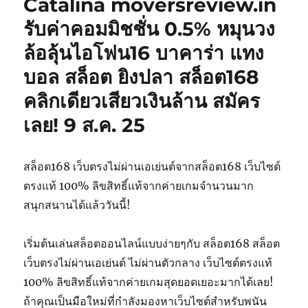
Catalina moversreview.in
รับค่าคอมมิชชั่น 0.5% หมุนวง
ล้อลุ้นไอโฟน16 บาคาร่า แทง
บอล สล็อต ยิงปลา สล็อต168
คลิกเดียวเสียวเงินล้าน สมัคร
เลย! 9 ส.ค. 25
สล็อต168 เว็บตรงไม่ผ่านเอเย่นต์จากสล็อต168 เว็บไซต์
ตรงแท้ 100% ลิขสิทธิ์แท้จากค่ายเกมจำนวนมาก
สนุกสนานได้แล้ววันนี้!
เริ่มต้นเล่นสล็อตออนไลน์แบบง่ายๆกับ สล็อต168 สล็อต
เว็บตรงไม่ผ่านเอเย่นต์ ไม่ผ่านตัวกลาง เว็บไซต์ตรงแท้
100% ลิขสิทธิ์แท้จากค่ายเกมสุดยอดเยอะมากได้เลย!
ถ้าคุณเป็นมือใหม่ที่กำลังมองหาเว็บไซต์สำหรับพนัน