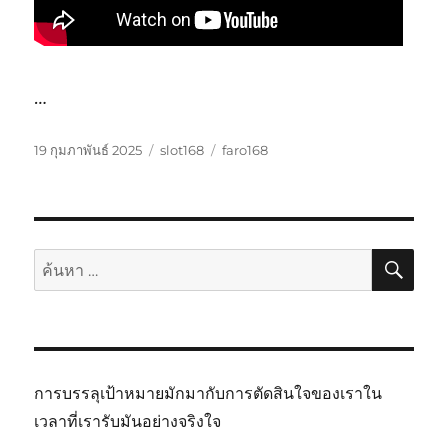
…
เขียน
หมวด
ป้าย
19 กุมภาพันธ์ 2025
slot168
faro168
เมื่อ
หมู่
กำกับ
ค้นห
ค้นหา:
การบรรลุเป้าหมายมักมากับการตัดสินใจของเราใน
เวลาที่เรารับมันอย่างจริงใจ