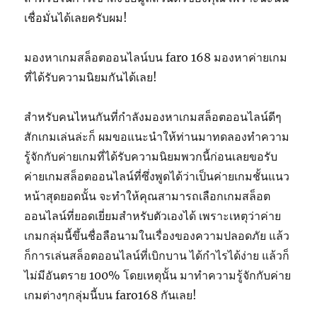
เชื่อมั่นได้เลยครับผม!
มองหาเกมสล็อตออนไลน์บน faro 168 มองหาค่ายเกม
ที่ได้รับความนิยมกันได้เลย!
สำหรับคนไหนกันที่กำลังมองหาเกมสล็อตออนไลน์ดีๆ
สักเกมเล่นล่ะก็ ผมขอแนะนำให้ท่านมาทดลองทำความ
รู้จักกับค่ายเกมที่ได้รับความนิยมพวกนี้ก่อนเลยขอรับ
ค่ายเกมสล็อตออนไลน์ที่ซึ่งพูดได้ว่าเป็นค่ายเกมชั้นแนว
หน้าสุดยอดนั้น จะทำให้คุณสามารถเลือกเกมสล็อต
ออนไลน์ที่ยอดเยี่ยมสำหรับตัวเองได้ เพราะเหตุว่าค่าย
เกมกลุ่มนี้ขึ้นชื่อลือนามในเรื่องของความปลอดภัย แล้ว
ก็การเล่นสล็อตออนไลน์ที่เบิกบาน ได้กำไรได้ง่าย แล้วก็
ไม่มีอันตราย 100% โดยเหตุนั้น มาทำความรู้จักกับค่าย
เกมต่างๆกลุ่มนี้บน faro168 กันเลย!