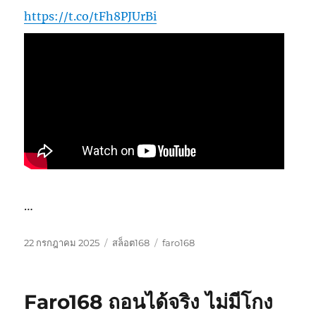
https://t.co/tFh8PJUrBi
…
เขียน
หมวด
ป้าย
22 กรกฎาคม 2025
สล็อต168
faro168
เมื่อ
หมู่
กำกับ
Faro168 ถอนได้จริง ไม่มีโกง