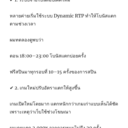
หลายค่ายเริ่มใช้ระบบ Dynamic RTP ทำให้โบนัสแตก
ตามช่วงเวลา
ผมทดลองดูพบว่า
ตอน 18:00–23:00 โบนัสแตกบ่อยครั้ง
ฟรีสปินมาทุกรอบที่ 10–15 ครั้งของการสปิน
✔ 2. เกมใหม่ปรับอัตราแตกให้สูงขึ้น
เกมเปิดใหม่โดยมาก แตกหนักกว่าเกมเก่าแบบเห็นได้ชัด
เพราะเหตุว่าเว็บใช้ช่วงโฆษณา
ผมเคยแตก 2,000x จากการหมุนไม่ถึง 20 ครั้ง