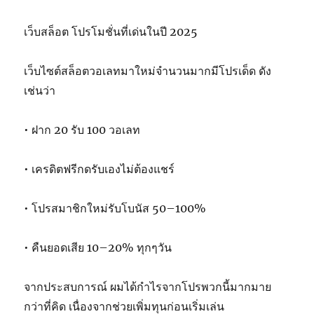
เว็บสล็อต โปรโมชั่นที่เด่นในปี 2025
เว็บไซต์สล็อตวอเลทมาใหม่จำนวนมากมีโปรเด็ด ดัง
เช่นว่า
• ฝาก 20 รับ 100 วอเลท
• เครดิตฟรีกดรับเองไม่ต้องแชร์
• โปรสมาชิกใหม่รับโบนัส 50–100%
• คืนยอดเสีย 10–20% ทุกๆวัน
จากประสบการณ์ ผมได้กำไรจากโปรพวกนี้มากมาย
กว่าที่คิด เนื่องจากช่วยเพิ่มทุนก่อนเริ่มเล่น