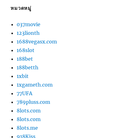
หมวดหมู่
037movie
123lionth
1688vegasx.com
168slot
188bet
188betth
1xbit
1xgameth.com
77UFA
789pluss.com
8lots.com
8lots.com
8lots.me
918Kiss