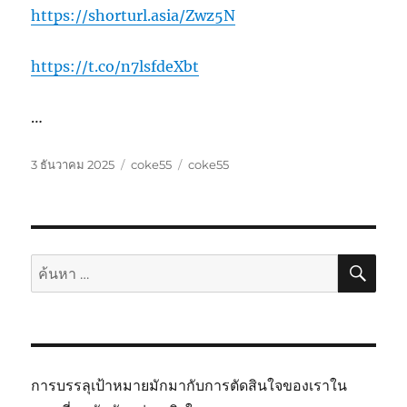
https://shorturl.asia/Zwz5N
https://t.co/n7lsfdeXbt
…
เขียน
หมวด
ป้าย
3 ธันวาคม 2025
coke55
coke55
เมื่อ
หมู่
กำกับ
ค้นห
ค้นหา:
การบรรลุเป้าหมายมักมากับการตัดสินใจของเราใน