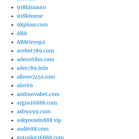
918kissauto
918kissme
9kpluss.com
ABA
ABAGroup2
acebet789.com
aden168ss.com
adm789.info
allone745s.com
alot66
ambnovabet.com
argus16888.com
asb9999.com
askyouwin888 vip
audi688.com
autoslot16888.com