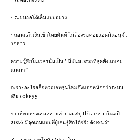
• ระบบออโต้เต็มแบบอย่าง
• ถอนแล้วเงินเข้าโดยทันที ไม่ต้องรอคอยแอดมินอนุมัว่
ากล่าว
ความรู้สึกในเวลานั้นเป็น “นี่มันสะดวกที่สุดตั้งแต่เคย
เล่นมา”
เพราะอะไรสล็อตวอเลทรุ่นใหม่ถึงแตกหนักกว่าระบบ
เดิม coke55
จากที่ทดลองเล่นหลายค่าย ผมสรุปได้ว่าระบบใหม่ปี
2026 มีจุดเด่นแบบที่ผู้เล่นรู้สึกได้จริง ดังเช่นว่า
✔ 1. ระบบจ่ายโบนัสอัปเดตใหม่