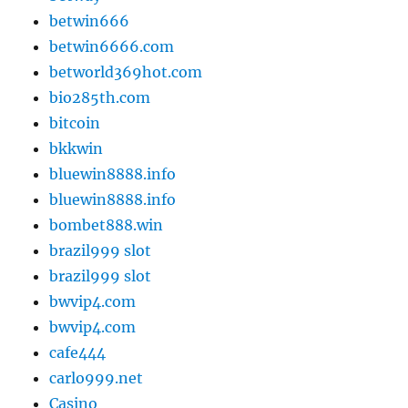
betwin666
betwin6666.com
betworld369hot.com
bio285th.com
bitcoin
bkkwin
bluewin8888.info
bluewin8888.info
bombet888.win
brazil999 slot
brazil999 slot
bwvip4.com
bwvip4.com
cafe444
carlo999.net
Casino