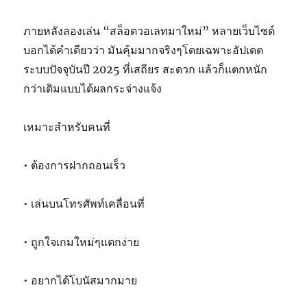
ภายหลังลองเล่น “สล็อตวอเลทมาใหม่” หลายเว็บไซต์
บอกได้คำเดียวว่า มันคุ้มมากจริงๆโดยเฉพาะอัปเดต
ระบบปัจจุบันปี 2025 ที่เสถียร สะดวก แล้วก็แตกหนัก
กว่าเดิมแบบได้ผลกระจ่างแจ้ง
เหมาะสำหรับคนที่
• ต้องการฝากถอนเร็ว
• เล่นบนโทรศัพท์เคลื่อนที่
• ถูกใจเกมใหม่ๆแตกง่าย
• อยากได้โบนัสมากมาย