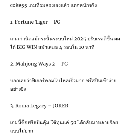
coke55 เกมที่ผมลองเองแล้ว แตกหนักจริง
1. Fortune Tiger – PG
เกมเก่านิดแม้กระนั้นระบบใหม่ 2025 ปรับเรทดีขึ้น ผม
ได้ BIG WIN สม่ำเสมอ 4 รอบใน 10 นาที
2. Mahjong Ways 2 – PG
บอกเลยว่าฟีเจอร์คอมโบไหลเร็วมาก ฟรีสปินเข้าง่าย
อย่างยิ่ง
3. Roma Legacy – JOKER
เกมนี้ซื้อฟรีสปินคุ้ม ใช้ทุนแค่ 50 ได้กลับมาหลายร้อย
แบบไม่ยาก