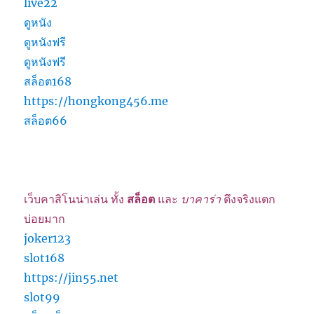
live22
ดูหนัง
ดูหนังฟรี
ดูหนังฟรี
สล็อต168
https://hongkong456.me
สล็อต66
เว็บคาสิโนน่าเล่น ทั้ง
สล็อต
และ
บาคาร่า
ตึงจริงแตก
บ่อยมาก
joker123
slot168
https://jin55.net
slot99