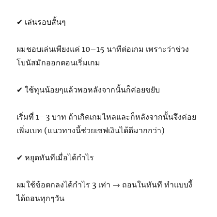
✔ เล่นรอบสั้นๆ
ผมชอบเล่นเพียงแค่ 10–15 นาทีต่อเกม เพราะว่าช่วง
โบนัสมักออกตอนเริ่มเกม
✔ ใช้ทุนน้อยๆแล้วพอหลังจากนั้นก็ค่อยขยับ
เริ่มที่ 1–3 บาท ถ้าเกิดเกมไหลและก็หลังจากนั้นจึงค่อย
เพิ่มเบท (แนวทางนี้ช่วยเซฟเงินได้ดีมากกว่า)
✔ หยุดทันทีเมื่อได้กำไร
ผมใช้ข้อตกลงได้กำไร 3 เท่า → ถอนในทันที ทำแบบงี้
ได้ถอนทุกๆวัน