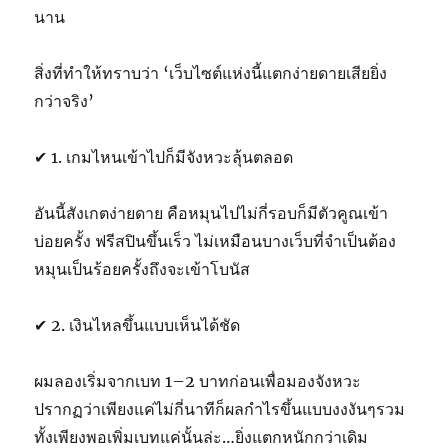
นาน
สิ่งที่ทำให้ทราบว่า ‘เว็บไซต์แห่งนี้แตกง่ายดายเสียยิ่ง
กว่าจริง’
✔ 1. เกมไหนเข้าไปก็มีจังหวะลุ้นตลอด
อันนี้สังเกตง่ายดาย คือหมุนไปไม่กี่รอบก็มีตัวคูณเข้า
บ่อยครั้ง ฟรีสปินขึ้นเร็ว ไม่เหมือนบางเว็บที่จำเป็นต้อง
หมุนเป็นร้อยครั้งถึงจะเข้าโบนัส
✔ 2. เงินไหลขึ้นแบบเห็นได้ชัด
ผมลองเริ่มจากเบท 1–2 บาทก่อนเพื่อมองจังหวะ
ปรากฏว่าเพียงแค่ไม่กี่นาทีก็ผลกำไรขึ้นแบบงงงันๆรวม
ทั้งเพียงพอเพิ่มเบทแค่นั้นล่ะ…ยิ่งแตกหนักกว่าเดิม