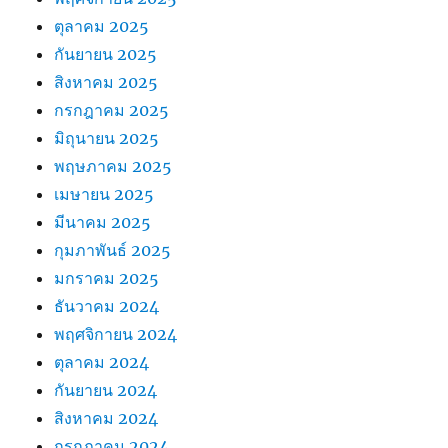
ตุลาคม 2025
กันยายน 2025
สิงหาคม 2025
กรกฎาคม 2025
มิถุนายน 2025
พฤษภาคม 2025
เมษายน 2025
มีนาคม 2025
กุมภาพันธ์ 2025
มกราคม 2025
ธันวาคม 2024
พฤศจิกายน 2024
ตุลาคม 2024
กันยายน 2024
สิงหาคม 2024
กรกฎาคม 2024