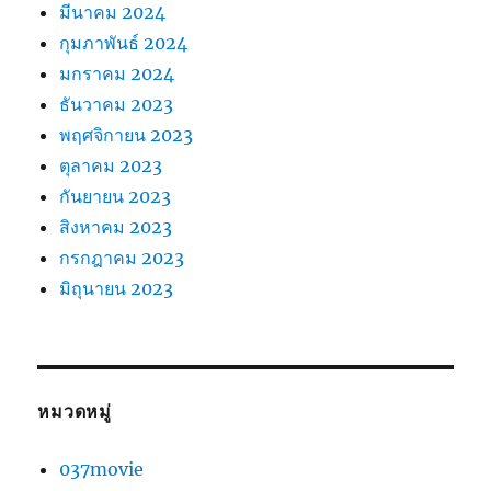
มีนาคม 2024
กุมภาพันธ์ 2024
มกราคม 2024
ธันวาคม 2023
พฤศจิกายน 2023
ตุลาคม 2023
กันยายน 2023
สิงหาคม 2023
กรกฎาคม 2023
มิถุนายน 2023
หมวดหมู่
037movie