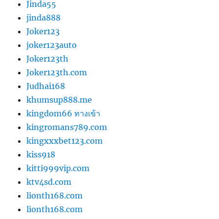
Jinda55
jinda888
Joker123
joker123auto
Joker123th
Joker123th.com
Judhai168
khumsup888.me
kingdom66 ทางเข้า
kingromans789.com
kingxxxbet123.com
kiss918
kitti999vip.com
ktv4sd.com
lionth168.com
lionth168.com