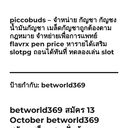
piccobuds – จำหน่าย กัญชา กัญชง
น้ำมันกัญชา เมล็ดกัญชาถูกต้องตาม
กฎหมาย จำหย่ายเพื่อการแพทย์
flavrx pen price หารายได้เสริม
slotpg ถอนได้ทันที่ ทดลองเล่น slot
ป้ายกำกับ:
betworld369
betworld369 สมัคร 13
October betworld369