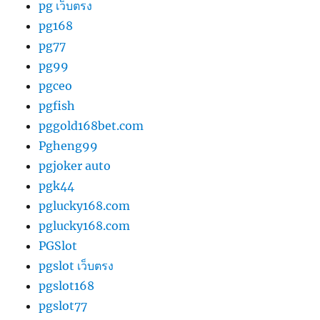
pg เว็บตรง
pg168
pg77
pg99
pgceo
pgfish
pggold168bet.com
Pgheng99
pgjoker auto
pgk44
pglucky168.com
pglucky168.com
PGSlot
pgslot เว็บตรง
pgslot168
pgslot77