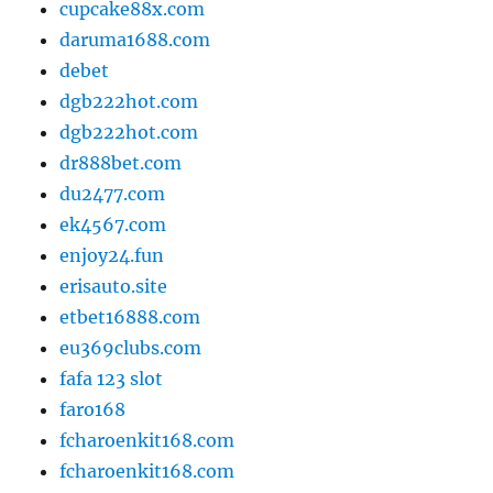
cupcake88x.com
daruma1688.com
debet
dgb222hot.com
dgb222hot.com
dr888bet.com
du2477.com
ek4567.com
enjoy24.fun
erisauto.site
etbet16888.com
eu369clubs.com
fafa 123 slot
faro168
fcharoenkit168.com
fcharoenkit168.com