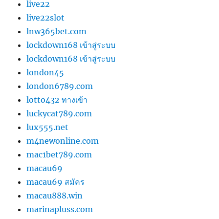
live22
live22slot
lnw365bet.com
lockdown168 เข้าสู่ระบบ
lockdown168 เข้าสู่ระบบ
london45
london6789.com
lotto432 ทางเข้า
luckycat789.com
lux555.net
m4newonline.com
mac1bet789.com
macau69
macau69 สมัคร
macau888.win
marinapluss.com