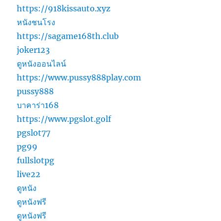
https://918kissauto.xyz
หนังชนโรง
https://sagame168th.club
joker123
ดูหนังออนไลน์
https://www.pussy888play.com
pussy888
บาคาร่า168
https://www.pgslot.golf
pgslot77
pg99
fullslotpg
live22
ดูหนัง
ดูหนังฟรี
ดูหนังฟรี