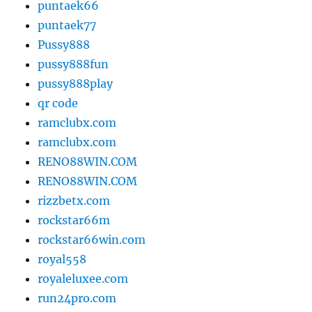
puntaek66
puntaek77
Pussy888
pussy888fun
pussy888play
qr code
ramclubx.com
ramclubx.com
RENO88WIN.COM
RENO88WIN.COM
rizzbetx.com
rockstar66m
rockstar66win.com
royal558
royaleluxee.com
run24pro.com