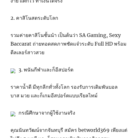
ง่าย แตกไว ทำเงินได้จริง
2. คาสิโนสดระดับโลก
รวมค่ายคาสิโนชั้นนำ เป็นต้นว่า SA Gaming, Sexy
Baccarat ถ่ายทอดสดภาพชัดแจ๋วระดับ Full HD พร้อม
ดีลเลอร์สาวสวย
3. พนันกีฬาและก็อีสปอร์ต
ราคาน้ำดี มีทุกลีกทั่วทั้งโลก รองรับการเดิมพันบอล
บาส มวย และก็เกมอีสปอร์ตแบบเรียลไทม์
กรณีศึกษาจากผู้ใช้งานจริง
คุณนันทวัฒน์จากจันทบุรี สมัคร betworld369 เพียงแต่