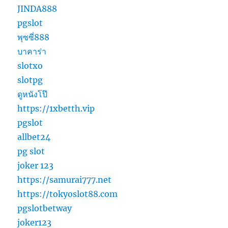
JINDA888
pgslot
พุซซี่888
บาคาร่า
slotxo
slotpg
ดูหนังโป๊
https://1xbetth.vip
pgslot
allbet24
pg slot
joker 123
https://samurai777.net
https://tokyoslot88.com
pgslotbetway
joker123