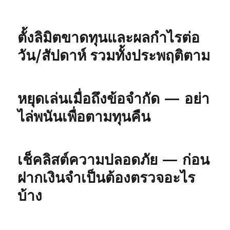
ตั้งลิมิตขาดทุนและผลกำไรต่อ
วัน/สัปดาห์ รวมทั้งประพฤติตาม
หยุดเล่นเมื่อถึงข้อจำกัด — อย่า
ไล่พนันเพื่อตามทุนคืน
เช็คลิสต์ความปลอดภัย — ก่อน
ฝากเงินจำเป็นต้องตรวจอะไร
บ้าง