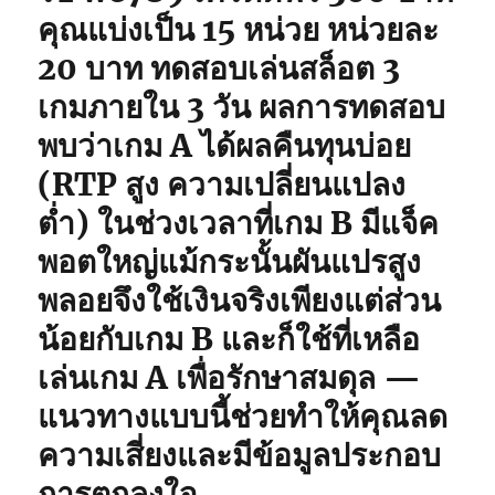
คุณแบ่งเป็น 15 หน่วย หน่วยละ
20 บาท ทดสอบเล่นสล็อต 3
เกมภายใน 3 วัน ผลการทดสอบ
พบว่าเกม A ได้ผลคืนทุนบ่อย
(RTP สูง ความเปลี่ยนแปลง
ต่ำ) ในช่วงเวลาที่เกม B มีแจ็ค
พอตใหญ่แม้กระนั้นผันแปรสูง
พลอยจึงใช้เงินจริงเพียงแต่ส่วน
น้อยกับเกม B และก็ใช้ที่เหลือ
เล่นเกม A เพื่อรักษาสมดุล —
แนวทางแบบนี้ช่วยทำให้คุณลด
ความเสี่ยงและมีข้อมูลประกอบ
การตกลงใจ