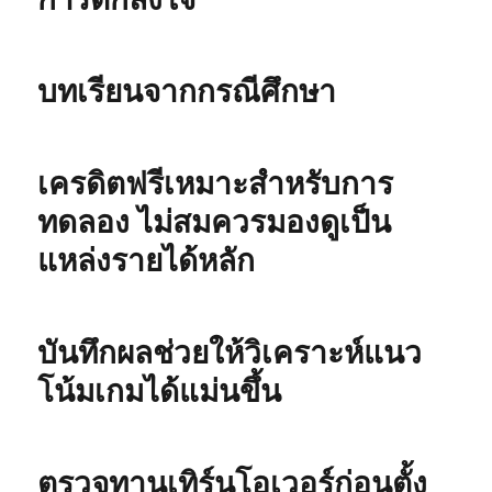
บทเรียนจากกรณีศึกษา
เครดิตฟรีเหมาะสำหรับการ
ทดลอง ไม่สมควรมองดูเป็น
แหล่งรายได้หลัก
บันทึกผลช่วยให้วิเคราะห์แนว
โน้มเกมได้แม่นขึ้น
ตรวจทานเทิร์นโอเวอร์ก่อนตั้ง