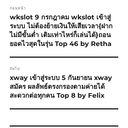
แนะแนว
ก่อนหน้า
เรื่อง
wkslot 9 กรกฎาคม wkslot เข้าสู่
เรื่อง
ก่อน
ระบบ ไม่ต้องย้ายเงินให้เสียเวลา{ฝาก
หน้า:
ไม่มีขั้นต่ำ เติมเท่าไหร่ก็เล่นได้}ถอน
ยอดไวสุดในรุ่น Top 46 by Retha
ถัดไป
xway เข้าสู่ระบบ 5 กันยายน xway
เรื่อง
ต่อ
สมัคร ผลลัพธ์ตรงกรองตามค่ายได้
ไป:
สะดวกต่อทุกคน Top 8 by Felix