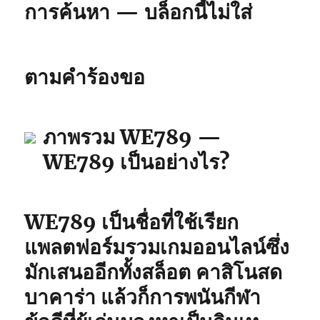
การค้นหา — บล็อกนี้ไม่ใส่
ตามคำร้องขอ
ภาพรวม WE789 —
WE789 เป็นอย่างไร?
WE789 เป็นชื่อที่ใช้เรียก
แพลตฟอร์มรวมเกมออนไลน์ซึ่ง
มักเสนออีกทั้งสล็อต คาสิโนสด
บาคาร่า แล้วก็การพนันกีฬา