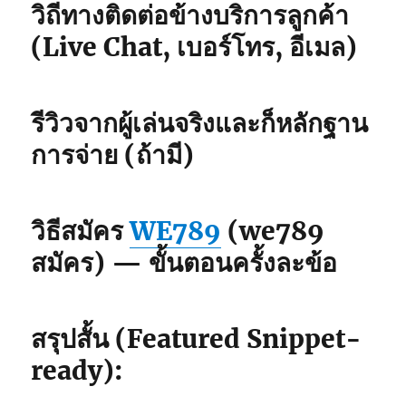
วิถีทางติดต่อข้างบริการลูกค้า
(Live Chat, เบอร์โทร, อีเมล)
รีวิวจากผู้เล่นจริงและก็หลักฐาน
การจ่าย (ถ้ามี)
วิธีสมัคร
WE789
(we789
สมัคร) — ขั้นตอนครั้งละข้อ
สรุปสั้น (Featured Snippet-
ready):