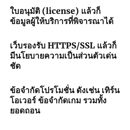
ใบอนุมัติ (license) แล้วก็
ข้อมูลผู้ให้บริการที่พิจารณาได้
เว็บรองรับ HTTPS/SSL แล้วก็
มีนโยบายความเป็นส่วนตัวเด่น
ชัด
ข้อจำกัดโปรโมชั่น ดังเช่น เทิร์น
โอเวอร์ ข้อจำกัดเกม รวมทั้ง
ยอดถอน