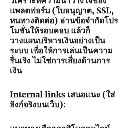
วิเคราะห์ความน่าวางใจของ
แพลตฟอร์ม (ใบอนุญาต, SSL,
หนทางติดต่อ) อ่านข้อจำกัดโปร
โมชั่นให้รอบคอบ แล้วก็
วางแผนบริหารเงินอย่างเป็น
ระบบ เพื่อให้การเล่นเป็นความ
รื่นเริง ไม่ใช่การเสี่ยงด้านการ
เงิน
Internal links เสนอแนะ (ใส่
ลิงก์จริงบนเว็บ):