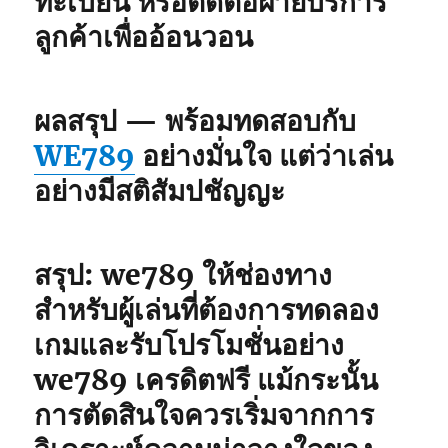
ทะเบียน หรือติดต่อฝ่ายบริการ
ลูกค้าเพื่ออ้อนวอน
ผลสรุป — พร้อมทดสอบกับ
WE789
อย่างมั่นใจ แต่ว่าเล่น
อย่างมีสติสัมปชัญญะ
สรุป: we789 ให้ช่องทาง
สำหรับผู้เล่นที่ต้องการทดลอง
เกมและรับโปรโมชั่นอย่าง
we789 เครดิตฟรี แม้กระนั้น
การตัดสินใจควรเริ่มจากการ