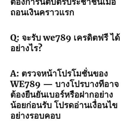
ต้องการันตีบัตรประชาชนเมื่อ
ถอนเงินคราวแรก
Q: จะรับ we789 เครดิตฟรี ได้
อย่างไร?
A: ตรวจหน้าโปรโมชั่นของ
WE789 — บางโปรบางทีอาจ
ต้องยืนยันเบอร์หรือฝากอย่าง
น้อยก่อนรับ โปรดอ่านเงื่อนไข
อย่างรอบคอบ