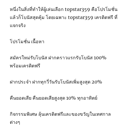
หนึ่งในสิ่งที่ทำให้ผู้เล่นเลือก topstar359 คือโปรโมชั่น
แล้วก็โบนัสสุดคุ้ม โดยเฉพาะ topstar359 เครดิตฟรี ที่
แจกจริง
โปรโมชั่น เนื้อหา
สมัครใหม่รับโบนัส ฝากคราวแรกรับโบนัส 100%
พร้อมเครดิตฟรี
ฝากประจำ ฝากทุกวี่วันรับโบนัสเพิ่มสูงสุด 20%
คืนยอดเสีย คืนยอดเสียสูงสุด 10% ทุกอาทิตย์
กิจกรรมพิเศษ ลุ้นเครดิตฟรีและของขวัญในเทศกาล
ต่างๆ