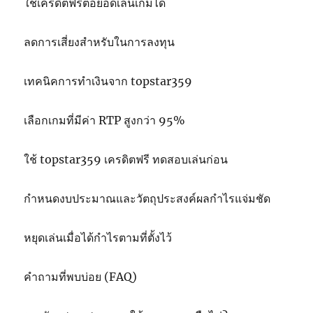
ใช้เครดิตฟรีต่อยอดเล่นเกมได้
ลดการเสี่ยงสำหรับในการลงทุน
เทคนิคการทำเงินจาก topstar359
เลือกเกมที่มีค่า RTP สูงกว่า 95%
ใช้ topstar359 เครดิตฟรี ทดสอบเล่นก่อน
กำหนดงบประมาณและวัตถุประสงค์ผลกำไรแจ่มชัด
หยุดเล่นเมื่อได้กำไรตามที่ตั้งไว้
คำถามที่พบบ่อย (FAQ)