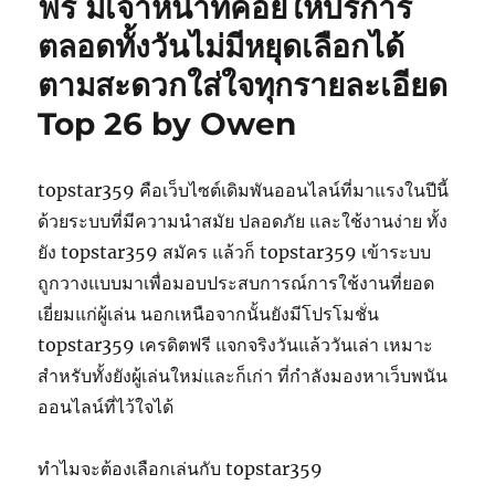
ฟรี มีเจ้าหน้าที่คอยให้บริการ
ตลอดทั้งวันไม่มีหยุดเลือกได้
ตามสะดวกใส่ใจทุกรายละเอียด
Top 26 by Owen
topstar359 คือเว็บไซต์เดิมพันออนไลน์ที่มาแรงในปีนี้
ด้วยระบบที่มีความนำสมัย ปลอดภัย และใช้งานง่าย ทั้ง
ยัง topstar359 สมัคร แล้วก็ topstar359 เข้าระบบ
ถูกวางแบบมาเพื่อมอบประสบการณ์การใช้งานที่ยอด
เยี่ยมแก่ผู้เล่น นอกเหนือจากนั้นยังมีโปรโมชั่น
topstar359 เครดิตฟรี แจกจริงวันแล้ววันเล่า เหมาะ
สำหรับทั้งยังผู้เล่นใหม่และก็เก่า ที่กำลังมองหาเว็บพนัน
ออนไลน์ที่ไว้ใจได้
ทำไมจะต้องเลือกเล่นกับ topstar359