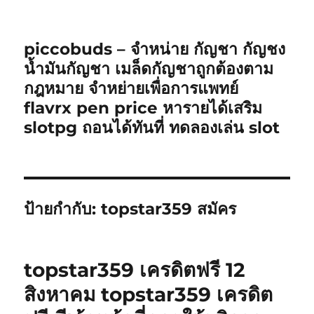
piccobuds – จำหน่าย กัญชา กัญชง
น้ำมันกัญชา เมล็ดกัญชาถูกต้องตาม
กฎหมาย จำหย่ายเพื่อการแพทย์
flavrx pen price หารายได้เสริม
slotpg ถอนได้ทันที่ ทดลองเล่น slot
ป้ายกำกับ:
topstar359 สมัคร
topstar359 เครดิตฟรี 12
สิงหาคม topstar359 เครดิต