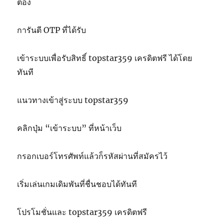
ต้อง
การันตี OTP ที่ได้รับ
เข้าระบบเพื่อรับสิทธิ์ topstar359 เครดิตฟรี ได้โดย
ทันที
แนวทางเข้าสู่ระบบ topstar359
คลิกปุ่ม “เข้าระบบ” ที่หน้าเว็บ
กรอกเบอร์โทรศัพท์แล้วก็รหัสผ่านที่สมัครไว้
เริ่มเล่นเกมเดิมพันที่ชื่นชอบได้ทันที
โปรโมชั่นและ topstar359 เครดิตฟรี