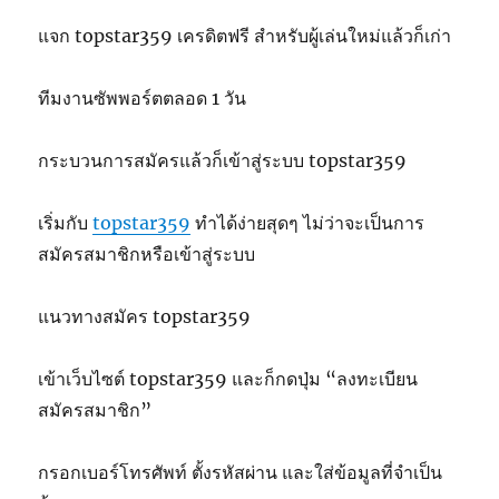
แจก topstar359 เครดิตฟรี สำหรับผู้เล่นใหม่แล้วก็เก่า
ทีมงานซัพพอร์ตตลอด 1 วัน
กระบวนการสมัครแล้วก็เข้าสู่ระบบ topstar359
เริ่มกับ
topstar359
ทำได้ง่ายสุดๆ ไม่ว่าจะเป็นการ
สมัครสมาชิกหรือเข้าสู่ระบบ
แนวทางสมัคร topstar359
เข้าเว็บไซต์ topstar359 และก็กดปุ่ม “ลงทะเบียน
สมัครสมาชิก”
กรอกเบอร์โทรศัพท์ ตั้งรหัสผ่าน และใส่ข้อมูลที่จำเป็น