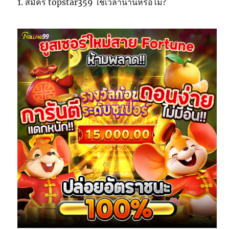
1. สมัคร topstar359 ใช้เวลานานหรือไม่?