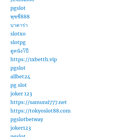
pgslot
พุซซี่888
บาคาร่า
slotxo
slotpg
ดูหนังโป๊
https://1xbetth.vip
pgslot
allbet24
pg slot
joker 123
https://samurai777.net
https://tokyoslot88.com
pgslotbetway
joker123
pgslot