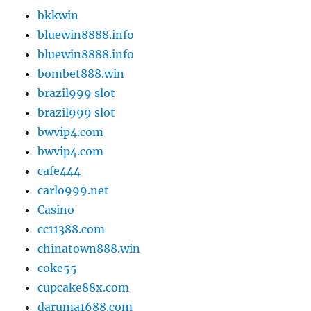
bkkwin
bluewin8888.info
bluewin8888.info
bombet888.win
brazil999 slot
brazil999 slot
bwvip4.com
bwvip4.com
cafe444
carlo999.net
Casino
cc11388.com
chinatown888.win
coke55
cupcake88x.com
daruma1688.com