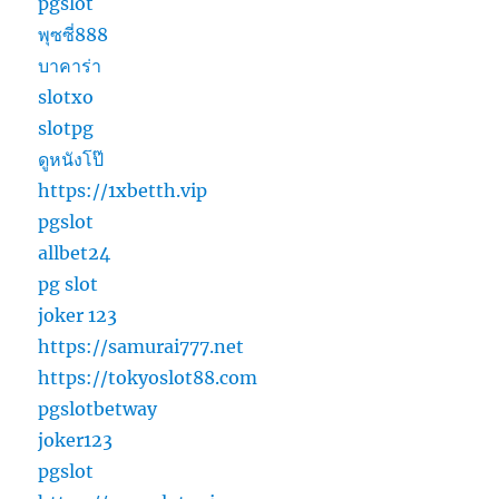
pgslot
พุซซี่888
บาคาร่า
slotxo
slotpg
ดูหนังโป๊
https://1xbetth.vip
pgslot
allbet24
pg slot
joker 123
https://samurai777.net
https://tokyoslot88.com
pgslotbetway
joker123
pgslot