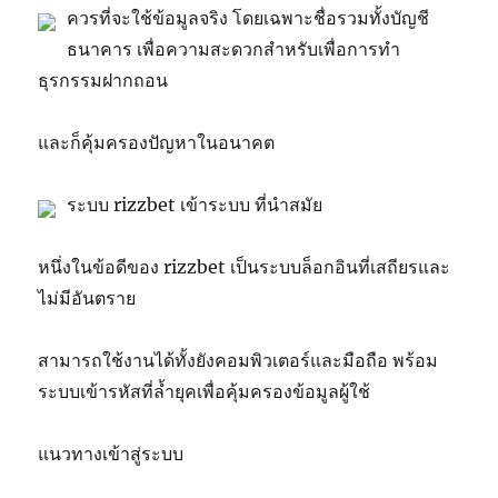
ควรที่จะใช้ข้อมูลจริง โดยเฉพาะชื่อรวมทั้งบัญชี
ธนาคาร เพื่อความสะดวกสำหรับเพื่อการทำ
ธุรกรรมฝากถอน
และก็คุ้มครองปัญหาในอนาคต
ระบบ rizzbet เข้าระบบ ที่นำสมัย
หนึ่งในข้อดีของ rizzbet เป็นระบบล็อกอินที่เสถียรและ
ไม่มีอันตราย
สามารถใช้งานได้ทั้งยังคอมพิวเตอร์และมือถือ พร้อม
ระบบเข้ารหัสที่ล้ำยุคเพื่อคุ้มครองข้อมูลผู้ใช้
แนวทางเข้าสู่ระบบ