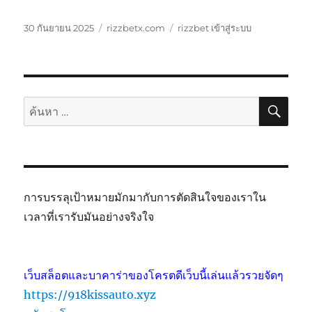
เขียน
หมวด
ป้าย
30 กันยายน 2025
rizzbetx.com
rizzbet เข้าสู่ระบบ
เมื่อ
หมู่
กำกับ
ค้นห
ค้นหา:
การบรรลุเป้าหมายมักมากับการตัดสินใจของเราใน
เวลาที่เรารับมันอย่างจริงใจ
เว็บสล็อตและบาคาร่าของโครตดีเว็บนี้เล่นแล้วรวยจัดๆ
https://918kissauto.xyz