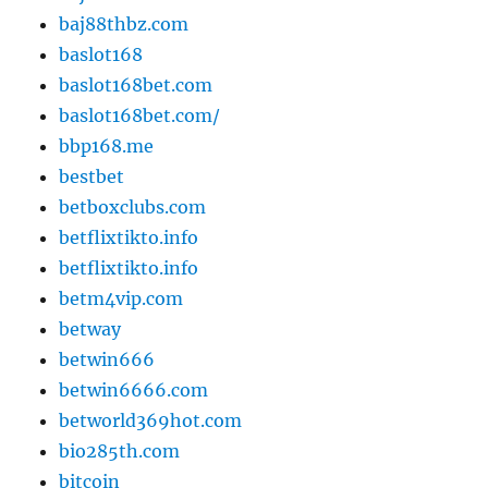
baj88thbz.com
baslot168
baslot168bet.com
baslot168bet.com/
bbp168.me
bestbet
betboxclubs.com
betflixtikto.info
betflixtikto.info
betm4vip.com
betway
betwin666
betwin6666.com
betworld369hot.com
bio285th.com
bitcoin