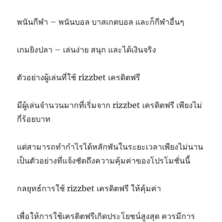
พนันกีฬา – พนันบอล บาสเกตบอล และก็กีฬาอื่นๆ
เกมยิงปลา – เล่นง่าย สนุก และได้เงินจริง
ตัวอย่างผู้เล่นที่ใช้ rizzbet เครดิตฟรี
มีผู้เล่นจำนวนมากที่เริ่มจาก rizzbet เครดิตฟรี เพียงไม่
กี่ร้อยบาท
แต่สามารถทำกำไรได้หลักพันในระยะเวลาเพียงไม่นาน
เป็นตัวอย่างที่แจ้งชัดถึงความคุ้มค่าของโปรโมชั่นนี้
กลยุทธ์การใช้ rizzbet เครดิตฟรี ให้คุ้มค่า
เพื่อให้การใช้เครดิตฟรีเกิดประโยชน์สูงสุด ควรมีการ