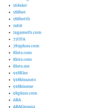
168slot
188bet
188betth
1xbit
1xgameth.com
77UFA
789pluss.com
8lots.com
8lots.com
8lots.me
918Kiss
918kissauto
918kissme
9kpluss.com
ABA
ABAGroup2