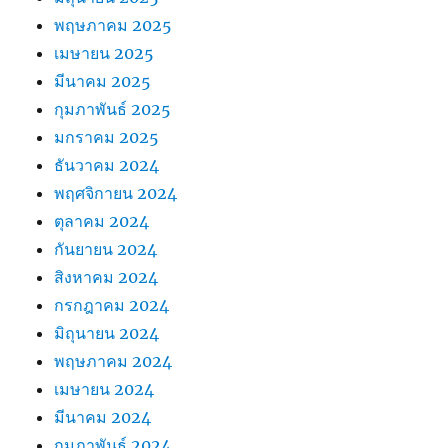
พฤษภาคม 2025
เมษายน 2025
มีนาคม 2025
กุมภาพันธ์ 2025
มกราคม 2025
ธันวาคม 2024
พฤศจิกายน 2024
ตุลาคม 2024
กันยายน 2024
สิงหาคม 2024
กรกฎาคม 2024
มิถุนายน 2024
พฤษภาคม 2024
เมษายน 2024
มีนาคม 2024
กุมภาพันธ์ 2024