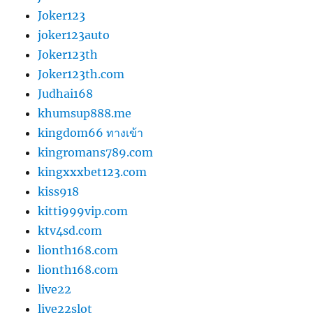
Joker123
joker123auto
Joker123th
Joker123th.com
Judhai168
khumsup888.me
kingdom66 ทางเข้า
kingromans789.com
kingxxxbet123.com
kiss918
kitti999vip.com
ktv4sd.com
lionth168.com
lionth168.com
live22
live22slot