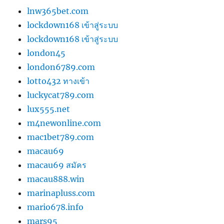
lnw365bet.com
lockdown168 เข้าสู่ระบบ
lockdown168 เข้าสู่ระบบ
london45
london6789.com
lotto432 ทางเข้า
luckycat789.com
lux555.net
m4newonline.com
mac1bet789.com
macau69
macau69 สมัคร
macau888.win
marinapluss.com
mario678.info
mars95