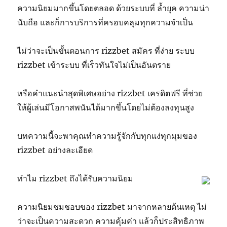
ความนิยมมากขึ้นโดยตลอด ด้วยระบบที่ ล้ำยุค ความน่า
นับถือ และก็การบริการที่ครอบคลุมทุกความจำเป็น
ไม่ว่าจะเป็นขั้นตอนการ rizzbet สมัคร ที่ง่าย ระบบ
rizzbet เข้าระบบ ที่เร็วทันใจไม่เป็นอันตราย
หรือคำแนะนำสุดพิเศษอย่าง rizzbet เครดิตฟรี ที่ช่วย
ให้ผู้เล่นมีโอกาสพนันได้มากขึ้นโดยไม่ต้องลงทุนสูง
บทความนี้จะพาคุณทำความรู้จักกับทุกแง่ทุกมุมของ
rizzbet อย่างละเอียด
ทำไม rizzbet ถึงได้รับความนิยม
ความนิยมชมชอบของ rizzbet มาจากหลายต้นเหตุ ไม่
ว่าจะเป็นความสะดวก ความคุ้มค่า แล้วก็ประสิทธิภาพ