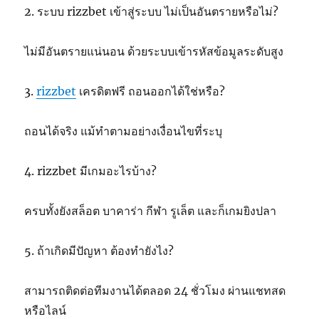
2. ระบบ rizzbet เข้าสู่ระบบ ไม่เป็นอันตรายหรือไม่?
ไม่มีอันตรายแน่นอน ด้วยระบบเข้ารหัสข้อมูลระดับสูง
3.
rizzbet
เครดิตฟรี ถอนออกได้ใช่หรือ?
ถอนได้จริง แม้ทำตามอย่างเงื่อนไขที่ระบุ
4. rizzbet มีเกมอะไรบ้าง?
ครบทั้งยังสล็อต บาคาร่า กีฬา รูเล็ต และก็เกมยิงปลา
5. ถ้าเกิดมีปัญหา ต้องทำยังไง?
สามารถติดต่อทีมงานได้ตลอด 24 ชั่วโมง ผ่านแชทสด
หรือไลน์