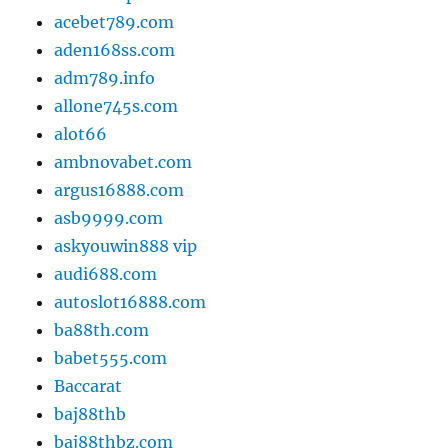
acebet789.com
aden168ss.com
adm789.info
allone745s.com
alot66
ambnovabet.com
argus16888.com
asb9999.com
askyouwin888 vip
audi688.com
autoslot16888.com
ba88th.com
babet555.com
Baccarat
baj88thb
baj88thbz.com