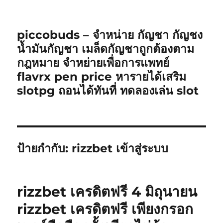
piccobuds – จำหน่าย กัญชา กัญชง
น้ำมันกัญชา เมล็ดกัญชาถูกต้องตาม
กฎหมาย จำหย่ายเพื่อการแพทย์
flavrx pen price หารายได้เสริม
slotpg ถอนได้ทันที่ ทดลองเล่น slot
ป้ายกำกับ:
rizzbet เข้าสู่ระบบ
rizzbet เครดิตฟรี 4 มิถุนายน
rizzbet เครดิตฟรี เพียงกรอก