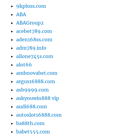
9kpluss.com
ABA
ABAGroup2
acebet789.com
aden168ss.com
adm789.info
allone745s.com
alot66
ambnovabet.com
argus16888.com
asb9999.com
askyouwin888 vip
audi688.com
autoslot16888.com
ba88th.com
babet555.com