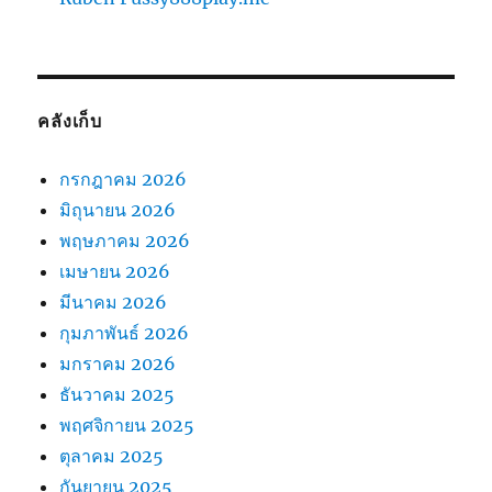
คลังเก็บ
กรกฎาคม 2026
มิถุนายน 2026
พฤษภาคม 2026
เมษายน 2026
มีนาคม 2026
กุมภาพันธ์ 2026
มกราคม 2026
ธันวาคม 2025
พฤศจิกายน 2025
ตุลาคม 2025
กันยายน 2025