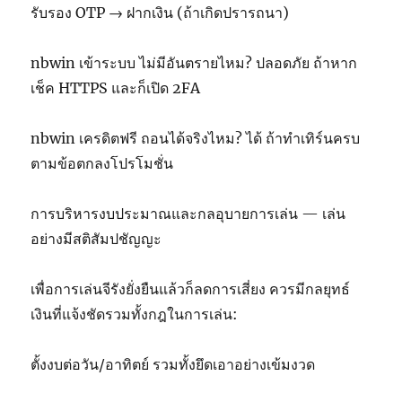
รับรอง OTP → ฝากเงิน (ถ้าเกิดปรารถนา)
nbwin เข้าระบบ ไม่มีอันตรายไหม? ปลอดภัย ถ้าหาก
เช็ค HTTPS และก็เปิด 2FA
nbwin เครดิตฟรี ถอนได้จริงไหม? ได้ ถ้าทำเทิร์นครบ
ตามข้อตกลงโปรโมชั่น
การบริหารงบประมาณและกลอุบายการเล่น — เล่น
อย่างมีสติสัมปชัญญะ
เพื่อการเล่นจีรังยั่งยืนแล้วก็ลดการเสี่ยง ควรมีกลยุทธ์
เงินที่แจ้งชัดรวมทั้งกฎในการเล่น:
ตั้งงบต่อวัน/อาทิตย์ รวมทั้งยึดเอาอย่างเข้มงวด