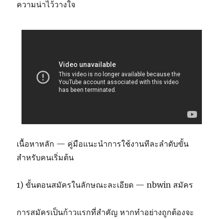
ความน่าไว้วางใจ
เนื้อหาหลัก — คู่มือแนะนำการใช้งานทีละลำดับขั้น
สำหรับคนเริ่มต้น
1) ขั้นตอนสมัครในลักษณะละเอียด — nbwin สมัคร
การสมัครเป็นก้าวแรกที่สำคัญ หากทำอย่างถูกต้องจะ