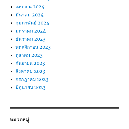
เมษายน 2024
มีนาคม 2024
กุมภาพันธ์ 2024
มกราคม 2024
ธันวาคม 2023
พฤศจิกายน 2023
ตุลาคม 2023
กันยายน 2023
สิงหาคม 2023
กรกฎาคม 2023
มิถุนายน 2023
หมวดหมู่