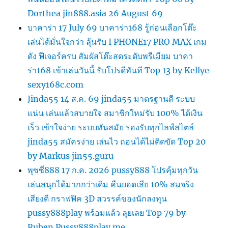
Dorthea jin888.asia 26 August 69
บาคาร่า 17 July 69 บาคาร่า168 รู้ก่อนเลือกโต๊ะ
เล่นได้มั่นใจกว่า ลุ้นรับ I PHONE17 PRO MAX เกม
ดัง ฟีเจอร์ครบ สัมผัสโต๊ะสดระดับพรีเมียม บาคา
ร่า168 เข้าเล่นวันนี้ รับโปรดีทันที Top 13 by Kellye
sexy168c.com
Jinda55 14 ส.ค. 69 jinda55 มาตรฐานดี ระบบ
แน่น เล่นแล้วสบายใจ สมาชิกใหม่รับ 100% ได้เงิน
เร็ว เข้าใจง่าย ระบบทันสมัย รองรับทุกไลฟ์สไตล์
jinda55 สมัครง่าย เล่นไว ถอนได้ไม่ติดขัด Top 20
by Markus jin55.guru
พุซซี่888 17 ก.ค. 2026 pussy888 โปรคุ้มทุกวัน
เล่นสนุกได้มากกว่าเดิม คืนยอดเสีย 10% สมจริง
เสียงดี กราฟฟิค 3D สวรรค์ของนักลงทุน
pussy888play พร้อมแล้ว ลุยเลย Top 79 by
Ruben Pussy888play.me