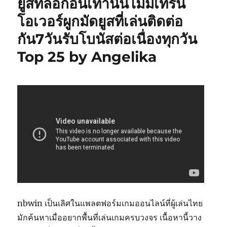
ยูสที่ล็อกอินเท่านั้นไม่มีเทิร์น
โอเวอร์ผูกมัดยูสที่เล่นติดต่อ
กัน7วันรับโบนัสต่อเนื่องทุกวัน
Top 25 by Angelika
nbwin เป็นเลิศในแพลตฟอร์มเกมออนไลน์ที่ผู้เล่นไทย
มักค้นหาเมื่ออยากพื้นที่เล่นเกมครบวงจร เนื้อหานี้วาง