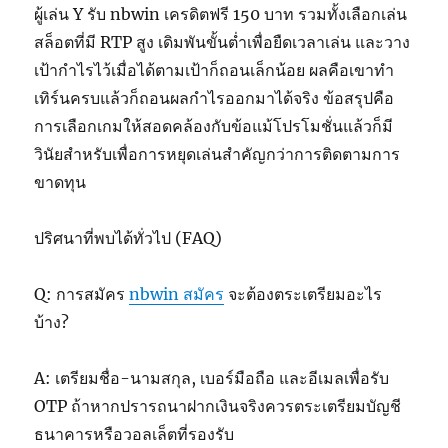
ผู้เล่น Y รับ nbwin เครดิตฟรี 150 บาท รวมทั้งเลือกเล่น
สล็อตที่มี RTP สูง เดิมพันขั้นต่ำเพื่อยืดเวลาเล่น และวาง
เป้ากำไรไว้เมื่อได้ตามเป้าก็ถอนเล็กน้อย ผลคือเขาทำ
เทิร์นครบแล้วก็ถอนผลกำไรออกมาได้จริง ข้อสรุปคือ
การเลือกเกมให้สอดคล้องกับข้อแม้โปรโมชั่นแล้วก็มี
วินัยสำหรับเพื่อการหยุดเล่นสำคัญกว่าการติดตามการ
ขาดทุน
ปริศนาที่พบได้ทั่วไป (FAQ)
Q: การสมัคร
nbwin สมัคร
จะต้องตระเตรียมอะไร
บ้าง?
A: เตรียมชื่อ-นามสกุล, เบอร์มือถือ และอีเมลเพื่อรับ
OTP ถ้าหากปรารถนาฝากเงินจริงควรตระเตรียมบัญชี
ธนาคารหรือวอลเล็ตที่รองรับ