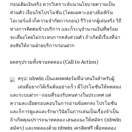
ก่อนเติมเงินจริง ควรวิเคราะห์แนวนโยบายความเป็น
ส่วนตัว เงื่อนไขโปรโมชั่น (โดยเฉพาะอย่างยิ่งเทิร์น
โอเวอร์แล้วก็ความจำกัดการถอน) รีวิวจากผู้เล่นจริง วิถี
ทางการติดต่อข้างบริการ และก็ระบุจำนวนเงินที่พร้อม
จะเสี่ยงโดยไม่กระทบการคลังส่วนตัว ถ้าเกิดมีเรื่องที่น่า
สงสัยให้ถามฝ่ายบริการก่อนฝาก
ผลสรุปรวมทั้งชวนทดลอง (Call to Action)
สรุป: nbwin เป็นแพลตฟอร์มที่น่าสนใจสำหรับผู้
เล่นที่อยากได้เริ่มต้นอย่างเร็ว มีโปรโมชั่นให้ทดลอง
และระบบฝาก–ถอนที่รองรับหนทางในประเทศ แต่
ความละเอียดรอบคอบในการอ่านข้อตกลง โปรโมชั่น
และก็การดูแลและรักษาวินัยในการเล่นเป็นเรื่องจำเป็น
ถ้าเกิดคุณปรารถนาทดลอง เสนอแนะให้สมัคร (nbwin
สมัคร) และทดลองด้วย nbwin เครดิตฟรี เพื่อทดลอง