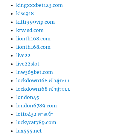
kingxxxbet123.com
kiss918
kitti999vip.com
ktv4sd.com
lionth168.com
lionth168.com
live22
live22slot
lnw365bet.com
lockdown168 เข้าสู่ระบบ
lockdown168 เข้าสู่ระบบ
london45
london6789.com
lotto432 ทางเข้า
luckycat789.com
lux555.net