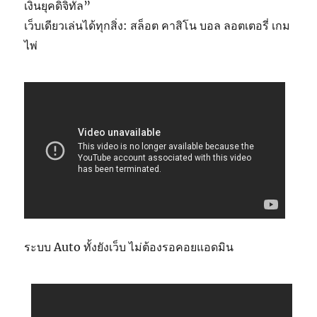
เงินยุคดิจิทัล”
เว็บเดียวเล่นได้ทุกสิ่ง: สล็อต คาสิโน บอล ลอตเตอรี่ เกม
ไพ่
ระบบ Auto ทั้งยังเว็บ ไม่ต้องรอคอยแอดมิน