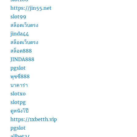
https://jin55.net
slot99
สล็อตเว็บตรง
jinda44
สล็อตเว็บตรง
สล็อต888
JINDA888
pgslot
พุซซี่888
บาคาร่า
slotxo
slotpg
ดูหนังโป๊
https://1xbetth.vip
pgslot
allbet24