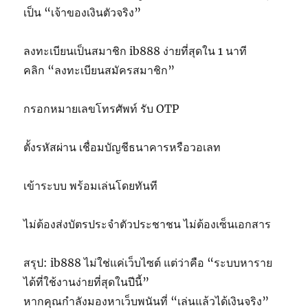
เป็น “เจ้าของเงินตัวจริง”
ลงทะเบียนเป็นสมาชิก ib888 ง่ายที่สุดใน 1 นาที
คลิก “ลงทะเบียนสมัครสมาชิก”
กรอกหมายเลขโทรศัพท์ รับ OTP
ตั้งรหัสผ่าน เชื่อมบัญชีธนาคารหรือวอเลท
เข้าระบบ พร้อมเล่นโดยทันที
ไม่ต้องส่งบัตรประจำตัวประชาชน ไม่ต้องเซ็นเอกสาร
สรุป: ib888 ไม่ใช่แค่เว็บไซต์ แต่ว่าคือ “ระบบหาราย
ได้ที่ใช้งานง่ายที่สุดในปีนี้”
หากคุณกำลังมองหาเว็บพนันที่ “เล่นแล้วได้เงินจริง”