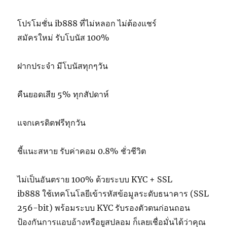
โปรโมชั่น ib888 ที่ไม่หลอก ไม่ต้องแชร์
สมัครใหม่ รับโบนัส 100%
ฝากประจำ มีโบนัสทุกๆวัน
คืนยอดเสีย 5% ทุกสัปดาห์
แจกเครดิตฟรีทุกวัน
ชี้แนะสหาย รับค่าคอม 0.8% ชั่วชีวิต
ไม่เป็นอันตราย 100% ด้วยระบบ KYC + SSL
ib888 ใช้เทคโนโลยีเข้ารหัสข้อมูลระดับธนาคาร (SSL
256-bit) พร้อมระบบ KYC รับรองตัวตนก่อนถอน
ป้องกันการแอบอ้างหรือยูสปลอม ก็เลยเชื่อมั่นได้ว่าคุณ