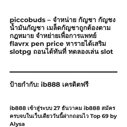
piccobuds – จำหน่าย กัญชา กัญชง
น้ำมันกัญชา เมล็ดกัญชาถูกต้องตาม
กฎหมาย จำหย่ายเพื่อการแพทย์
flavrx pen price หารายได้เสริม
slotpg ถอนได้ทันที่ ทดลองเล่น slot
ป้ายกำกับ:
ib888 เครดิตฟรี
ib888 เข้าสู่ระบบ 27 ธันวาคม ib888 สมัคร
ครบจบในเว็บเดียววันนี้ฝากถอนไว Top 69 by
Alysa