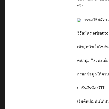
จริง
กรรมวิธีสมัครแ
วิธีสมัคร erisauto
เข้าสู่หน้าเว็บไซต
คลิกปุ่ม “ลงทะเบี
กรอกข้อมูลให้ครบบ
การันตีรหัส OTP
เริ่มต้นเดิมพันได้ทั