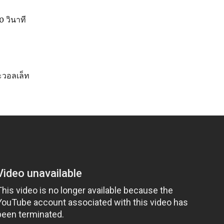
 วินาที
ะวอลเล็ท