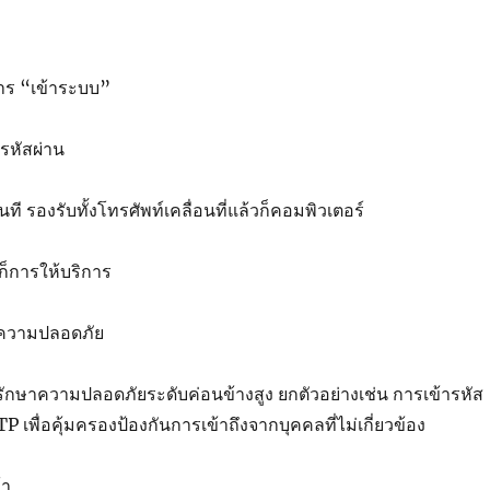
าร “เข้าระบบ”
รหัสผ่าน
นที รองรับทั้งโทรศัพท์เคลื่อนที่แล้วก็คอมพิวเตอร์
็การให้บริการ
ความปลอดภัย
ักษาความปลอดภัยระดับค่อนข้างสูง ยกตัวอย่างเช่น การเข้ารหัส
 เพื่อคุ้มครองป้องกันการเข้าถึงจากบุคคลที่ไม่เกี่ยวข้อง
้า