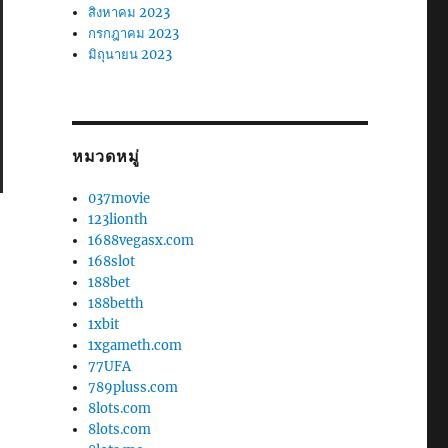
สิงหาคม 2023
กรกฎาคม 2023
มิถุนายน 2023
หมวดหมู่
037movie
123lionth
1688vegasx.com
168slot
188bet
188betth
1xbit
1xgameth.com
77UFA
789pluss.com
8lots.com
8lots.com