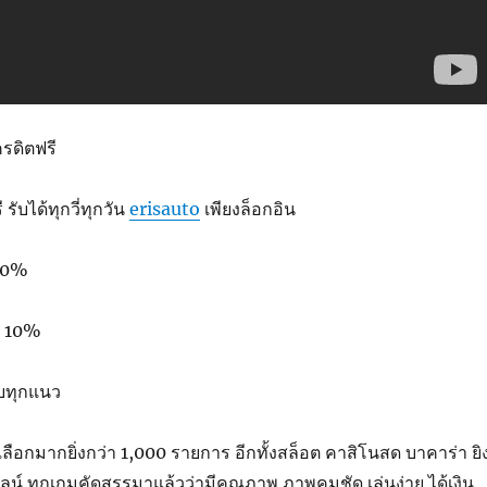
ครดิตฟรี
รับได้ทุกวี่ทุกวัน
erisauto
เพียงล็อกอิน
00%
ึง 10%
บทุกแนว
ลือกมากยิ่งกว่า 1,000 รายการ อีกทั้งสล็อต คาสิโนสด บาคาร่า ยิ
์ ทุกเกมคัดสรรมาแล้วว่ามีคุณภาพ ภาพคมชัด เล่นง่าย ได้เงิน