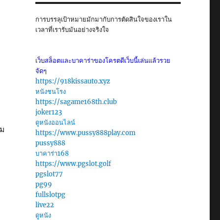
การบรรลุเป้าหมายมักมากับการตัดสินใจของเราใน
เวลาที่เรารับมันอย่างจริงใจ
เว็บสล็อตและบาคาร่าของโครตดีเว็บนี้เล่นแล้วรวย
จัดๆ
https://918kissauto.xyz
หนังชนโรง
https://sagame168th.club
joker123
ดูหนังออนไลน์
วม
https://www.pussy888play.com
pussy888
บาคาร่า168
https://www.pgslot.golf
pgslot77
pg99
fullslotpg
live22
ดูหนัง