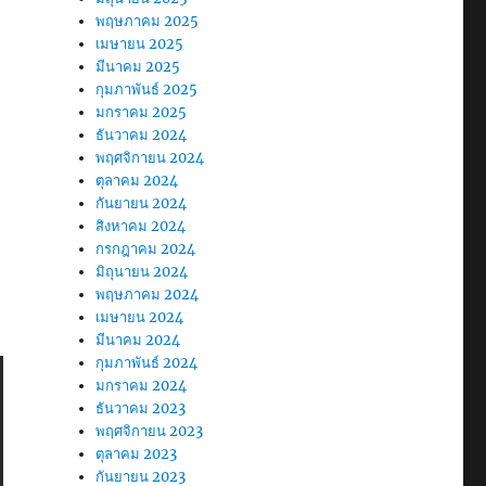
พฤษภาคม 2025
เมษายน 2025
มีนาคม 2025
กุมภาพันธ์ 2025
มกราคม 2025
ธันวาคม 2024
พฤศจิกายน 2024
ตุลาคม 2024
กันยายน 2024
สิงหาคม 2024
กรกฎาคม 2024
มิถุนายน 2024
พฤษภาคม 2024
เมษายน 2024
มีนาคม 2024
กุมภาพันธ์ 2024
มกราคม 2024
ธันวาคม 2023
พฤศจิกายน 2023
ตุลาคม 2023
กันยายน 2023