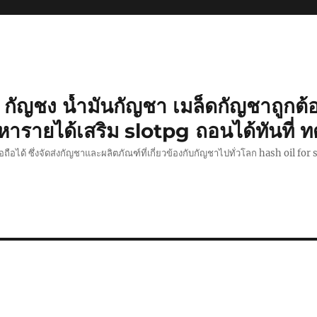
กัญชง น้ำมันกัญชา เมล็ดกัญชาถูกต้
ารายได้เสริม slotpg ถอนได้ทันที่ ท
่อถือได้ ซึ่งจัดส่งกัญชาและผลิตภัณฑ์ที่เกี่ยวข้องกับกัญชาไปทั่วโลก hash oil for