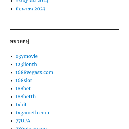
กรกฎาคม 2023
มิถุนายน 2023
หมวดหมู่
037movie
123lionth
1688vegasx.com
168slot
188bet
188betth
1xbit
1xgameth.com
77UFA
789pluss.com