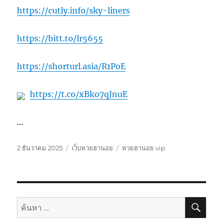
https://cutly.info/sky-liners
https://bitt.to/lr5655
https://shorturl.asia/R1PoE
https://t.co/xBko7qJnuE
…
เขียน
หมวด
ป้าย
2 ธันวาคม 2025
เว็บหวยฮานอย
หวยฮานอย vip
เมื่อ
หมู่
กำกับ
ค้นห
ค้นหา: