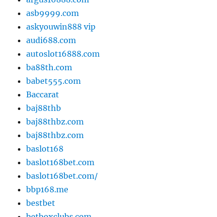
asb9999.com
askyouwin888 vip
audi688.com
autoslot16888.com
ba88th.com
babet555.com
Baccarat
baj88thb
baj88thbz.com
baj88thbz.com
baslot168
baslot168bet.com
baslot168bet.com/
bbp168.me
bestbet
betboxclubs.com