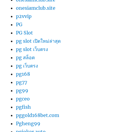
onesiamclub.site
p2vvip
PG
PG Slot
pg slot เปิดใหม่ล่าสุด
pg slot เว็บตรง
pg สล็อต
pg เว็บตรง
pg168
pg77
pg99
pgceo
pgfish
pggold168bet.com
Pgheng99
pgjoker auto