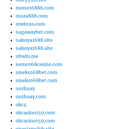
mono16888.com
moza888.com
mwin9s.com
nagawaybet.com
nakoya1688.site
nakoya1688.site
nbwin.me
nemo168casino.com
niseko168bet.com
niseko168bet.com
no1huay
no1huay.com
okc4
okcasino159.com
okcasino159.com
onesiamclub.site