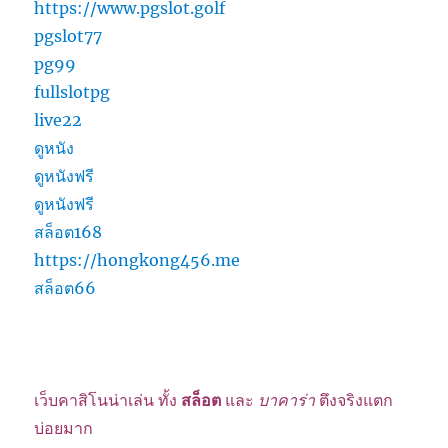
https://www.pgslot.golf
pgslot77
pg99
fullslotpg
live22
ดูหนัง
ดูหนังฟรี
ดูหนังฟรี
สล็อต168
https://hongkong456.me
สล็อต66
เว็บคาสิโนน่าเล่น ทั้ง
สล็อต
และ
บาคาร่า
ตึงจริงแตก
บ่อยมาก