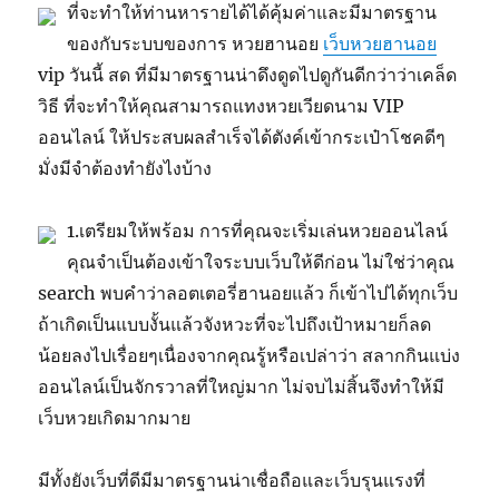
ที่จะทำให้ท่านหารายได้ได้คุ้มค่าและมีมาตรฐาน
ของกับระบบของการ หวยฮานอย
เว็บหวยฮานอย
vip วันนี้ สด ที่มีมาตรฐานน่าดึงดูดไปดูกันดีกว่าว่าเคล็ด
วิธี ที่จะทำให้คุณสามารถแทงหวยเวียดนาม VIP
ออนไลน์ ให้ประสบผลสำเร็จได้ตังค์เข้ากระเป๋าโชคดีๆ
มั่งมีจำต้องทำยังไงบ้าง
1.เตรียมให้พร้อม การที่คุณจะเริ่มเล่นหวยออนไลน์
คุณจำเป็นต้องเข้าใจระบบเว็บให้ดีก่อน ไม่ใช่ว่าคุณ
search พบคำว่าลอตเตอรี่ฮานอยแล้ว ก็เข้าไปได้ทุกเว็บ
ถ้าเกิดเป็นแบบงั้นแล้วจังหวะที่จะไปถึงเป้าหมายก็ลด
น้อยลงไปเรื่อยๆเนื่องจากคุณรู้หรือเปล่าว่า สลากกินแบ่ง
ออนไลน์เป็นจักรวาลที่ใหญ่มาก ไม่จบไม่สิ้นจึงทำให้มี
เว็บหวยเกิดมากมาย
มีทั้งยังเว็บที่ดีมีมาตรฐานน่าเชื่อถือและเว็บรุนแรงที่