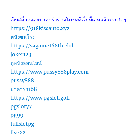
เว็บสล็อตและบาคาร่าของโครตดีเว็บนี้เล่นแล้วรวยจัดๆ
https://918kissauto.xyz
หนังชนโรง
https://sagame168th.club
joker123
ดูหนังออนไลน์
https://www.pussy888play.com
pussy888
บาคาร่า168
https://www.pgslot.golf
pgslot77
pg99
fullslotpg
live22