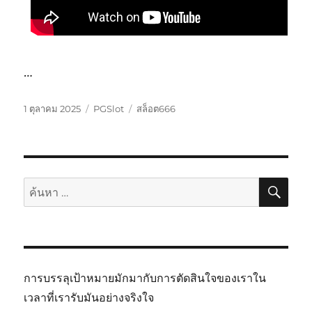
…
เขียน
หมวด
ป้าย
1 ตุลาคม 2025
PGSlot
สล็อต666
เมื่อ
หมู่
กำกับ
ค้นห
ค้นหา:
การบรรลุเป้าหมายมักมากับการตัดสินใจของเราใน
เวลาที่เรารับมันอย่างจริงใจ