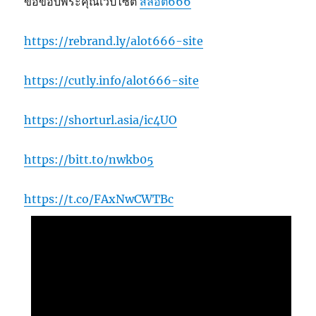
ขอขอบพระคุณเว็ปไซต์
สล็อต666
https://rebrand.ly/alot666-site
https://cutly.info/alot666-site
https://shorturl.asia/ic4UO
https://bitt.to/nwkb05
https://t.co/FAxNwCWTBc