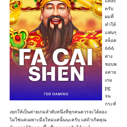
แหละ
ครับ
ผมที่
ทำให้
แฟนๆ
สล็อต
666
ต่าง
ชอบพ
อค่าย
เกม
pg
จน
กระทั่
งยกให้เป็นค่ายเกมลำดับหนึ่งที่ทุกคนควรจะได้ลอง
ไม่ใช่แค่เฉพาะมือใหม่แค่นั้นนะครับ แต่ถ้าเกิดคุณ