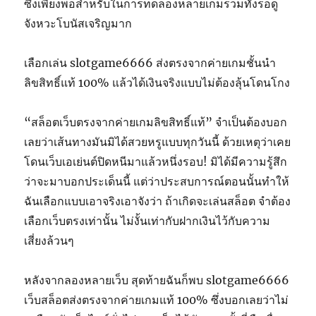
ซึ่งเพียงพอสำหรับในการทดลองหลายเกมรวมทั้งรอดู
จังหวะโบนัสเจริญมาก
เลือกเล่น slotgame6666 ส่งตรงจากค่ายเกมชั้นนำ
ลิขสิทธิ์แท้ 100% แล้วได้เงินจริงแบบไม่ต้องลุ้นโดนโกง
“สล็อตเว็บตรงจากค่ายเกมลิขสิทธิ์แท้” จำเป็นต้องบอก
เลยว่าเส้นทางมันมิได้สวยหรูแบบทุกวันนี้ ด้วยเหตุว่าเคย
โดนเว็บเอเย่นต์ปิดหนีมาแล้วหนึ่งรอบ! มิได้มีความรู้สึก
ว่าจะมาบอกประเด็นนี้ แต่ว่าประสบการณ์ตอนนั้นทำให้
ฉันเลือกแบบเอาจริงเอาจังว่า ถ้าเกิดจะเล่นสล็อต จำต้อง
เลือกเว็บตรงเท่านั้น ไม่งั้นเท่ากับฝากเงินไว้กับความ
เสี่ยงล้วนๆ
หลังจากลองหลายเว็บ สุดท้ายฉันก็พบ slotgame6666
เว็บสล็อตส่งตรงจากค่ายเกมแท้ 100% ซึ่งบอกเลยว่าไม่