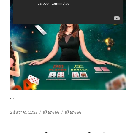
…
เขียน
หมวด
ป้าย
2 ธันวาคม 2025
สล็อต666
สล็อต666
เมื่อ
หมู่
กำกับ