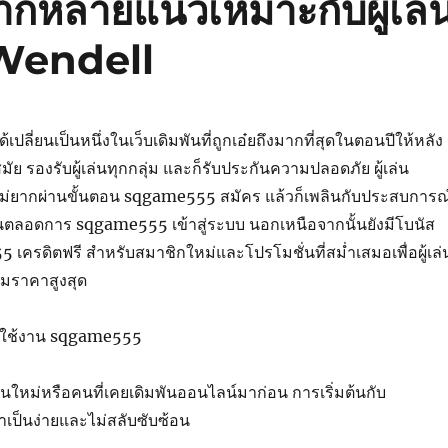
ากหลายแนวเหมาะกับผู้เล่
 Wendell
ปลี่ยนเป็นหนึ่งในเว็บเดิมพันที่ถูกเอ๋ยถึงมากที่สุดในตอนปีให้หลัง
มัย รองรับผู้เล่นทุกกลุ่ม และก็รับประกันความปลอดภัย ผู้เล่น
้ไม่ยากผ่านขั้นตอน sqgame555 สมัคร แล้วก็เพลินกับประสบการณ
่นตลอดการ sqgame555 เข้าสู่ระบบ นอกเหนือจากนั้นยังมีโบนัส
 เครดิตฟรี สำหรับสมาชิกใหม่และโปรโมชั่นที่สม่ำเสมอเพื่อผู้เล่
้มราคาสูงสุด
ต้นใช้งาน sqgame555
เล่นใหม่หรือคนที่เคยเดิมพันออนไลน์มาก่อน การเริ่มต้นกับ
เป็นง่ายและไม่สลับซับซ้อน