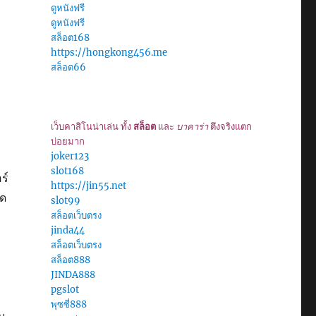
ดูหนังฟรี
ดูหนังฟรี
สล็อต168
https://hongkong456.me
สล็อต66
เว็บคาสิโนน่าเล่น ทั้ง
สล็อต
และ
บาคาร่า
ตึงจริงแตก
บ่อยมาก
joker123
slot168
ร์
https://jin55.net
อด
slot99
สล็อตเว็บตรง
jinda44
สล็อตเว็บตรง
สล็อต888
JINDA888
pgslot
พุซซี่888