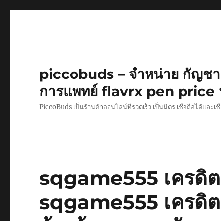
piccobuds – จำหน่าย กัญชา 
การแพทย์ flavrx pen price ห
PiccoBuds เป็นร้านค้าออนไลน์ที่รวดเร็ว เป็นมิตร เชื่อถือได้และเชื
sqgame555 เครดิตฟ
sqgame555 เครดิตฟร