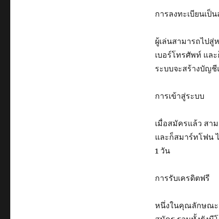
การลงทะเบียนเป็น
ผู้เล่นสามารถไปสู่
เบอร์โทรศัพท์ และ
ระบบจะสร้างบัญชีเพ
การเข้าสู่ระบบ
เมื่อสมัครแล้ว สา
และก็สมาร์ทโฟน ไม
1 วัน
การรับเครดิตฟรี
หนึ่งในคุณลักษณะ