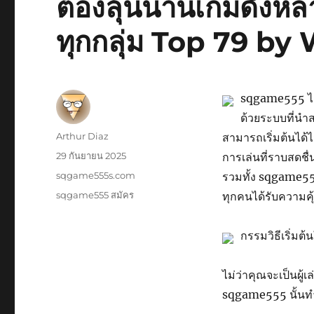
ต้องลุ้นนานเกมดังหล
ทุกกลุ่ม Top 79 by
sqgame555 ได้เ
ด้วยระบบที่นำส
ผู้
Arthur Diaz
สามารถเริ่มต้นได
เขียน
เขียน
29 กันยายน 2025
การเล่นที่ราบสดชื
เมื่อ
หมวด
sqgame555s.com
รวมทั้ง sqgame555
หมู่
ป้าย
sqgame555 สมัคร
ทุกคนได้รับความคุ
กำกับ
กรรมวิธีเริ่ม
ไม่ว่าคุณจะเป็นผู้
sqgame555 นั้นทำ