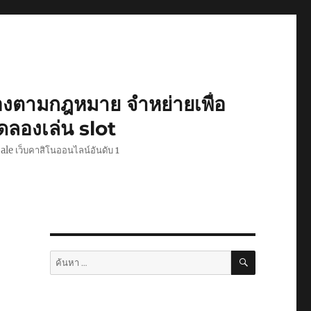
องตามกฎหมาย จำหย่ายเพื่อ
ดลองเล่น slot
 sale เว็บคาสิโนออนไลน์อันดับ 1
ค้นหา
ค้นหา: