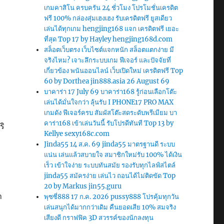
เกมคาสิโน ครบครัน 24 ชั่วโมง โปรโมชั่นเครดิต
ฟรี 100% กล่องสุ่มเฮงเฮง รับเครดิตฟรี ยูสเดียว
เล่นได้ทุกเกม hengjing168 แจก เครดิตฟรี เยอะ
ที่สุด Top 17 by Hayley hengjing168d.com
สล็อตเว็บตรง เว็บไซต์แจกหนัก สล็อตแตกง่าย มี
จริงไหม? เจาะลึกระบบเกม ฟีเจอร์ และปัจจัยที่
เกี่ยวข้อง พนันออนไลน์ เว็บเปิดใหม่ เครดิตฟรี Top
60 by Dorthea jin888.asia 26 August 69
บาคาร่า 17 July 69 บาคาร่า168 รู้ก่อนเลือกโต๊ะ
เล่นได้มั่นใจกว่า ลุ้นรับ I PHONE17 PRO MAX
เกมดัง ฟีเจอร์ครบ สัมผัสโต๊ะสดระดับพรีเมียม บา
คาร่า168 เข้าเล่นวันนี้ รับโปรดีทันที Top 13 by
ริ
Kellye sexy168c.com
Jinda55 14 ส.ค. 69 jinda55 มาตรฐานดี ระบบ
แน่น เล่นแล้วสบายใจ สมาชิกใหม่รับ 100% ได้เงิน
เร็ว เข้าใจง่าย ระบบทันสมัย รองรับทุกไลฟ์สไตล์
jinda55 สมัครง่าย เล่นไว ถอนได้ไม่ติดขัด Top
20 by Markus jin55.guru
า
พุซซี่888 17 ก.ค. 2026 pussy888 โปรคุ้มทุกวัน
เล่นสนุกได้มากกว่าเดิม คืนยอดเสีย 10% สมจริง
เสียงดี กราฟฟิค 3D สวรรค์ของนักลงทุน