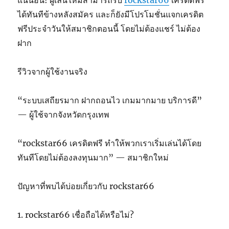
แน่นอน! ผู้เล่นใหม่สามารถรับ
rockstar66
เครดิตฟรี
ได้ทันทีข้างหลังสมัคร และก็ยังมีโปรโมชั่นแจกเครดิต
ฟรีประจำวันให้สมาชิกตอนนี้ โดยไม่ต้องแชร์ ไม่ต้อง
ฝาก
รีวิวจากผู้ใช้งานจริง
“ระบบเสถียรมาก ฝากถอนไว เกมมากมาย บริการดี”
— ผู้ใช้จากจังหวัดกรุงเทพ
“rockstar66 เครดิตฟรี ทำให้พวกเราเริ่มเล่นได้โดย
ทันทีโดยไม่ต้องลงทุนมาก” — สมาชิกใหม่
ปัญหาที่พบได้บ่อยเกี่ยวกับ rockstar66
1. rockstar66 เชื่อถือได้หรือไม่?