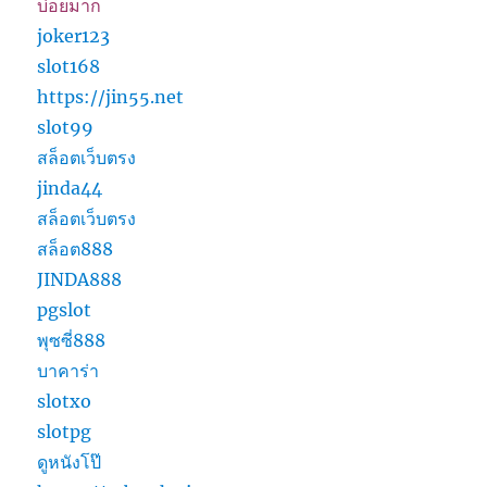
บ่อยมาก
joker123
slot168
https://jin55.net
slot99
สล็อตเว็บตรง
jinda44
สล็อตเว็บตรง
สล็อต888
JINDA888
pgslot
พุซซี่888
บาคาร่า
slotxo
slotpg
ดูหนังโป๊