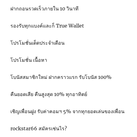
ฝากถอนรวดเร็วภายใน 10 วินาที
รองรับทุกแบงค์และก็ True Wallet
โปรโมชั่นเด็ดประจำเดือน
โปรโมชั่น เนื้อหา
โบนัสสมาชิกใหม่ ฝากคราวแรก รับโบนัส 100%
คืนยอดเสีย คืนสูงสุด 10% ทุกอาทิตย์
เชิญเพื่อนฝูง รับค่าคอมฯ 5% จากทุกยอดเล่นของเพื่อน
rockstar66 สมัครเช่นไร?