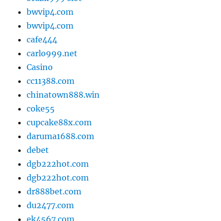
bwvip4.com
bwvip4.com
cafe444
carlo999.net
Casino
cc11388.com
chinatown888.win
coke55
cupcake88x.com
daruma1688.com
debet
dgb222hot.com
dgb222hot.com
dr888bet.com
du2477.com
ek4567.com