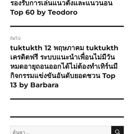
รองรับการเล่นแนวตั้งและแนวนอน
Top 60 by Teodoro
ถัดไป
tuktukth 12 พฤษภาคม tuktukth
เรื่อง
ต่อ
เครดิตฟรี ระบบแนะนำเพื่อนไม่มีวัน
ไป:
หมดอายุถอนออกได้ไม่ต้องทำเทิร์นมี
กิจกรรมแข่งขันอันดับยอดชวน Top
13 by Barbara
ค้นห
ค้นหา: