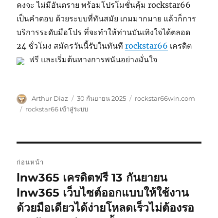
คงจะ ไม่มีอันตราย พร้อมโปรโมชั่นคุ้ม rockstar66
เป็นคำตอบ ด้วยระบบที่ทันสมัย เกมมากมาย แล้วก็การ
บริการระดับมือโปร ที่จะทำให้ท่านบันเทิงใจได้ตลอด
24 ชั่วโมง สมัครวันนี้รับในทันที
rockstar66
เครดิต
ฟรี และเริ่มต้นทางการพนันอย่างมั่นใจ
ผู้
เขียน
หมวด
Arthur Diaz
30 กันยายน 2025
rockstar66win.com
เขียน
เมื่อ
หมู่
ป้าย
rockstar66 เข้าสู่ระบบ
กำกับ
แนะแนว
ก่อนหน้า
เรื่อง
lnw365 เครดิตฟรี 13 กันยายน
เรื่อง
ก่อน
lnw365 เว็บไซต์ออกแบบให้ใช้งาน
หน้า:
ด้วยมือเดียวได้ง่ายโหลดเร็วไม่ต้องรอ