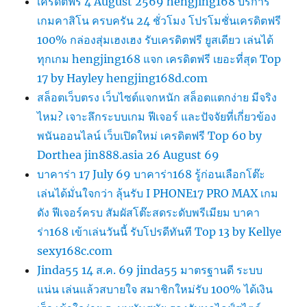
เครดิตฟรี 4 August 2569 hengjing168 บริการ
เกมคาสิโน ครบครัน 24 ชั่วโมง โปรโมชั่นเครดิตฟรี
100% กล่องสุ่มเฮงเฮง รับเครดิตฟรี ยูสเดียว เล่นได้
ทุกเกม hengjing168 แจก เครดิตฟรี เยอะที่สุด Top
17 by Hayley hengjing168d.com
สล็อตเว็บตรง เว็บไซต์แจกหนัก สล็อตแตกง่าย มีจริง
ไหม? เจาะลึกระบบเกม ฟีเจอร์ และปัจจัยที่เกี่ยวข้อง
พนันออนไลน์ เว็บเปิดใหม่ เครดิตฟรี Top 60 by
Dorthea jin888.asia 26 August 69
บาคาร่า 17 July 69 บาคาร่า168 รู้ก่อนเลือกโต๊ะ
เล่นได้มั่นใจกว่า ลุ้นรับ I PHONE17 PRO MAX เกม
ดัง ฟีเจอร์ครบ สัมผัสโต๊ะสดระดับพรีเมียม บาคา
ร่า168 เข้าเล่นวันนี้ รับโปรดีทันที Top 13 by Kellye
sexy168c.com
Jinda55 14 ส.ค. 69 jinda55 มาตรฐานดี ระบบ
แน่น เล่นแล้วสบายใจ สมาชิกใหม่รับ 100% ได้เงิน