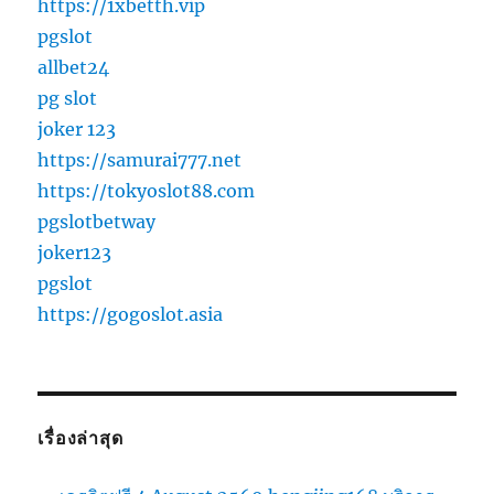
https://1xbetth.vip
pgslot
allbet24
pg slot
joker 123
https://samurai777.net
https://tokyoslot88.com
pgslotbetway
joker123
pgslot
https://gogoslot.asia
เรื่องล่าสุด