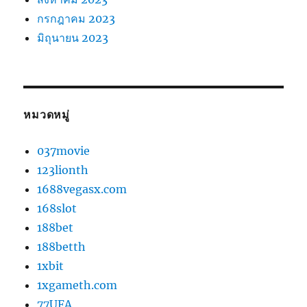
กรกฎาคม 2023
มิถุนายน 2023
หมวดหมู่
037movie
123lionth
1688vegasx.com
168slot
188bet
188betth
1xbit
1xgameth.com
77UFA