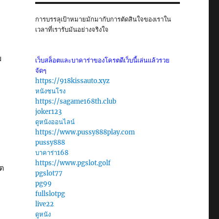
การบรรลุเป้าหมายมักมากับการตัดสินใจของเราใน
เวลาที่เรารับมันอย่างจริงใจ
ม
เว็บสล็อตและบาคาร่าของโครตดีเว็บนี้เล่นแล้วรวย
จัดๆ
https://918kissauto.xyz
หนังชนโรง
https://sagame168th.club
joker123
ดูหนังออนไลน์
https://www.pussy888play.com
pussy888
บาคาร่า168
https://www.pgslot.golf
อต
pgslot77
pg99
fullslotpg
live22
ดูหนัง