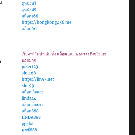
ิน
ดูหนังฟรี
ดูหนังฟรี
สล็อต168
https://hongkong456.me
สล็อต66
เว็บคาสิโนน่าเล่น ทั้ง
สล็อต
และ
บาคาร่า
ตึงจริงแตก
บ่อยมาก
อ
joker123
slot168
https://jin55.net
slot99
สล็อตเว็บตรง
jinda44
สล็อตเว็บตรง
สล็อต888
ง
JINDA888
pgslot
พุซซี่888