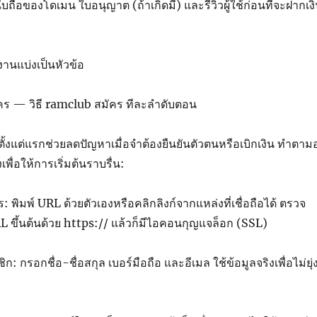
ถือของโดเมน ใบอนุญาต (ถ้าเกิดมี) และรีวิวผู้ใช้ก่อนที่จะฝากเง
องานแบ่งเป็นหัวข้อ
ร — วิธี ramclub สมัคร ทีละลำดับตอน
งตั้งแต่แรกช่วยลดปัญหาเมื่อจำต้องยืนยันตัวตนหรือเบิกเงิน ทำตาม
เพื่อให้การเริ่มต้นราบรื่น:
ร: พิมพ์ URL ด้วยตัวเองหรือคลิกลิงก์จากแหล่งที่เชื่อถือได้ ตรวจ
L ขึ้นต้นด้วย https:// แล้วก็มีไอคอนกุญแจล็อก (SSL)
: กรอกชื่อ-ชื่อสกุล เบอร์มือถือ และอีเมล ใช้ข้อมูลจริงเพื่อไม่ยุ่