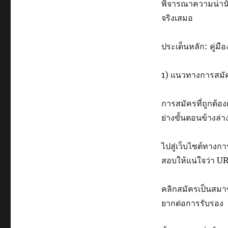
พิจารณาความน่านับ
จริงเสมอ
ประเด็นหลัก: คู่มื
1) แนวทางการสมัค
การสมัครที่ถูกต้อ
ย่างขั้นตอนข้างล่าง
ไปสู่เว็บไซต์ทางกา
สอบให้แน่ใจว่า UR
คลิกสมัครเป็นสมาชิก
ยากต่อการรับรอง