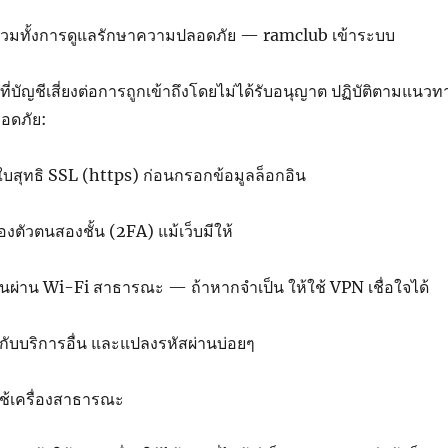
บรวมทั้งการดูแลรักษาความปลอดภัย — ramclub เข้าระบบ
ี่บัญชีเสี่ยงต่อการถูกเข้าถึงโดยไม่ได้รับอนุญาต ปฏิบัติตามแนวท
ลอดภัย:
บสุทธิ SSL (https) ก่อนกรอกข้อมูลล็อกอิน
งตัวตนสองชั้น (2FA) แม้เว็บมีให้
นผ่าน Wi-Fi สาธารณะ — ถ้าหากจำเป็น ให้ใช้ VPN เชื่อใจได้
ยวกับบริการอื่น และแปลงรหัสผ่านบ่อยๆ
ช้เครื่องสาธารณะ