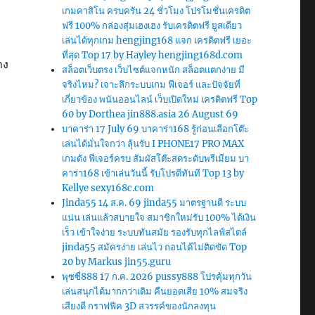
เกมคาสิโน ครบครัน 24 ชั่วโมง โปรโมชั่นเครดิต
ฟรี 100% กล่องสุ่มเฮงเฮง รับเครดิตฟรี ยูสเดียว
เล่นได้ทุกเกม hengjing168 แจก เครดิตฟรี เยอะ
ที่สุด Top 17 by Hayley hengjing168d.com
าง
สล็อตเว็บตรง เว็บไซต์แจกหนัก สล็อตแตกง่าย มี
จริงไหม? เจาะลึกระบบเกม ฟีเจอร์ และปัจจัยที่
เกี่ยวข้อง พนันออนไลน์ เว็บเปิดใหม่ เครดิตฟรี Top
60 by Dorthea jin888.asia 26 August 69
บาคาร่า 17 July 69 บาคาร่า168 รู้ก่อนเลือกโต๊ะ
เล่นได้มั่นใจกว่า ลุ้นรับ I PHONE17 PRO MAX
เกมดัง ฟีเจอร์ครบ สัมผัสโต๊ะสดระดับพรีเมียม บา
คาร่า168 เข้าเล่นวันนี้ รับโปรดีทันที Top 13 by
Kellye sexy168c.com
Jinda55 14 ส.ค. 69 jinda55 มาตรฐานดี ระบบ
แน่น เล่นแล้วสบายใจ สมาชิกใหม่รับ 100% ได้เงิน
เร็ว เข้าใจง่าย ระบบทันสมัย รองรับทุกไลฟ์สไตล์
jinda55 สมัครง่าย เล่นไว ถอนได้ไม่ติดขัด Top
20 by Markus jin55.guru
พุซซี่888 17 ก.ค. 2026 pussy888 โปรคุ้มทุกวัน
เล่นสนุกได้มากกว่าเดิม คืนยอดเสีย 10% สมจริง
เสียงดี กราฟฟิค 3D สวรรค์ของนักลงทุน