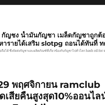
กัญชง น้ำมันกัญชา เมล็ดกัญชาถูกต้
ารายได้เสริม slotpg ถอนได้ทันที่ ท
่อถือได้ ซึ่งจัดส่งกัญชาและผลิตภัณฑ์ที่เกี่ยวข้องกับกัญชาไปทั่วโลก hash oil for
 29 พฤศจิกายน ramclub
ยอดเสียคืนสูงสุด10%ออนไลน