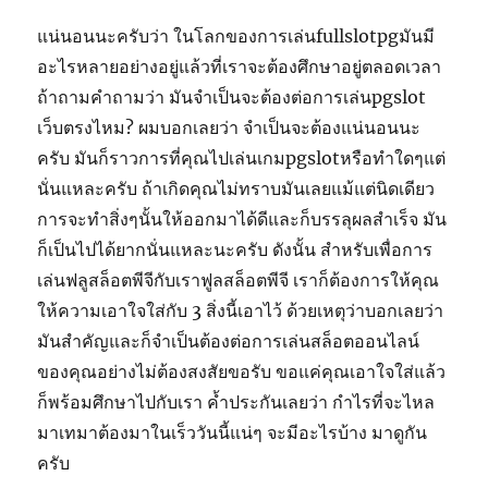
แน่นอนนะครับว่า ในโลกของการเล่นfullslotpgมันมี
อะไรหลายอย่างอยู่แล้วที่เราจะต้องศึกษาอยู่ตลอดเวลา
ถ้าถามคำถามว่า มันจำเป็นจะต้องต่อการเล่นpgslot
เว็บตรงไหม? ผมบอกเลยว่า จำเป็นจะต้องแน่นอนนะ
ครับ มันก็ราวการที่คุณไปเล่นเกมpgslotหรือทำใดๆแต่
นั่นแหละครับ ถ้าเกิดคุณไม่ทราบมันเลยแม้แต่นิดเดียว
การจะทำสิ่งๆนั้นให้ออกมาได้ดีและก็บรรลุผลสำเร็จ มัน
ก็เป็นไปได้ยากนั่นแหละนะครับ ดังนั้น สำหรับเพื่อการ
เล่นฟลูสล็อตพีจีกับเราฟูลสล็อตพีจี เราก็ต้องการให้คุณ
ให้ความเอาใจใส่กับ 3 สิ่งนี้เอาไว้ ด้วยเหตุว่าบอกเลยว่า
มันสำคัญและก็จำเป็นต้องต่อการเล่นสล็อตออนไลน์
ของคุณอย่างไม่ต้องสงสัยขอรับ ขอแค่คุณเอาใจใส่แล้ว
ก็พร้อมศึกษาไปกับเรา ค้ำประกันเลยว่า กำไรที่จะไหล
มาเทมาต้องมาในเร็ววันนี้แน่ๆ จะมีอะไรบ้าง มาดูกัน
ครับ