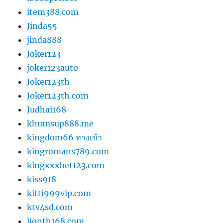
item388.com
Jinda55
jinda888
Joker123
joker123auto
Joker123th
Joker123th.com
Judhai168
khumsup888.me
kingdom66 ทางเข้า
kingromans789.com
kingxxxbet123.com
kiss918
kitti999vip.com
ktv4sd.com
lionth168.com