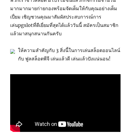
พวกเราชาวสล็อต มีโปรโมชั่นแล้วก็กิจกรรมจำนวน
มากมากมายก่ายกองพร้อมจัดเต็มให้กับคุณอย่างเต็ม
เปี่ยม เชิญชวนคุณมาสัมผัสประสบการณ์การ
เล่นpgslotที่ดีเยี่ยมที่สุดได้แล้ววันนี้ สมัครเป็นสมาชิก
แล้วมาสนุกสนานกันครับ
ให้ความสำคัญกับ 3 สิ่งนี้ในการเล่นสล็อตออนไลน์
กับ ฟูลสล็อตพีจี เล่นแล้วดี เล่นแล้วปังแน่นอน!