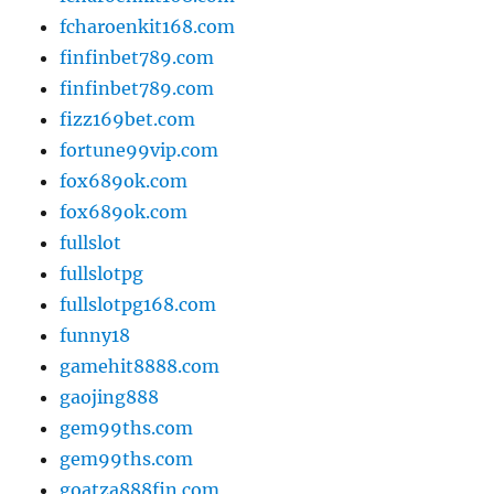
fcharoenkit168.com
finfinbet789.com
finfinbet789.com
fizz169bet.com
fortune99vip.com
fox689ok.com
fox689ok.com
fullslot
fullslotpg
fullslotpg168.com
funny18
gamehit8888.com
gaojing888
gem99ths.com
gem99ths.com
goatza888fin.com