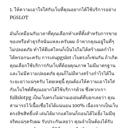
1. ให้ความเอาใจใส่กับเว็บที่คุณอยากได้ใช้บริการอย่าง
PGSLOT
มันก็เหมือนกับเวลาที่คุณเลือกทำเลที่ตั้งสำหรับการขาย
ของหรือทำธุรกิจนั่นแหละครับผม ถ้าหากคุณอยู่ในที่ๆ
ไม่ปลอดภัย ทำให้ดีแค่ไหนก็เป็นไปไม่ได้สร้างผลกำไร
ได้หรอกนะครับ การเล่นpgslot เว็บตรงก็เช่นกัน ถ้าเกิด
คุณเลือกใช้บริการกับเว็บที่ด้อยคุณภาพ ไม่มีมาตรฐาน
และไม่มีความปลอดภัย คุณก็ไม่มีทางสร้างกำไรได้ใน
ระยะยาวแน่ๆครับ โดยเหตุนี้ คุณต้องให้ความเอาใจใส่
กับเว็บไซต์ที่คุณอยากได้ใช้บริการด้วย ซึ่งพวกเรา
fullslotpg เป็นเว็บตรงไม่ผ่านเอเย่นต์ที่บอกเลยว่า คุณ
สามารถไว้เนื้อเชื่อใจได้แน่นอน 100% เนื่องจากเป็นเว็บ
ตรงลิขสิทธิ์แท้ เล่นได้มากแค่ไหนก็ถอนได้ไม่ยั้ง ไม่มีทุ
จริตแน่ๆครับผม รับประกันเลยว่า คุณจำเป็นต้องได้รับ