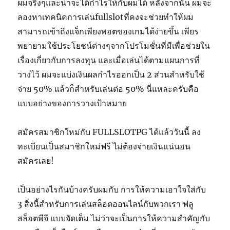
ผมจริงๆและน่าจะได้กำไรให้กับผมได้ หลังจากนั้น ผมจะ
ลองหาเทคนิคการเล่นfullslotที่คงจะช่วยทำให้ผม
สามารถเข้าถึงแจ็กเพียงพอตของเกมได้ง่ายขึ้น เพียร
พยายามใช้ประโยชน์ต่างๆจากโปรโมชั่นที่มีเพื่อช่วยใน
เรื่องเกี่ยวกับการลงทุน และเมื่อเล่นได้ตามแผนการที่
วางไว้ ผมจะแบ่งเงินผลกำไรออกเป็น 2 ส่วนสำหรับใช้
จ่าย 50% แล้วก็สำหรับเล่นต่อ 50% นี่แหละครับคือ
แบบอย่างของการวางเป้าหมาย
สมัครสมาชิกใหม่กับ FULLSLOTPG ได้แล้ววันนี้ ลง
ทะเบียนเป็นสมาชิกใหม่ฟรี ไม่ต้องจ่ายเงินแน่นอน
สมัครเลย!
เป็นอย่างไรกันบ้างครับผมกับ การให้ความเอาใจใส่กับ
3 สิ่งนี้สำหรับการเล่นสล็อตออนไลน์กับพวกเรา ฟลู
สล็อตพีจี แบบจัดเต็ม ไม่ว่าจะเป็นการให้ความสำคัญกับ