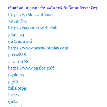
เว็บสล็อตและบาคาร่าของโครตดีเว็บนี้เล่นแล้วรวยจัดๆ
https://918kissauto.xyz
หนังชนโรง
https://sagame168th.club
joker123
ดูหนังออนไลน์
https://www.pussy888play.com
pussy888
บาคาร่า168
https://www.pgslot.golf
pgslot77
pg99
fullslotpg
live22
ดูหนัง