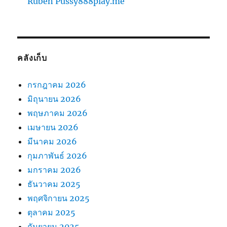
Ruben Pussy888play.me
คลังเก็บ
กรกฎาคม 2026
มิถุนายน 2026
พฤษภาคม 2026
เมษายน 2026
มีนาคม 2026
กุมภาพันธ์ 2026
มกราคม 2026
ธันวาคม 2025
พฤศจิกายน 2025
ตุลาคม 2025
กันยายน 2025