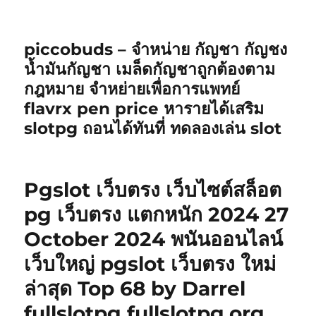
piccobuds – จำหน่าย กัญชา กัญชง
น้ำมันกัญชา เมล็ดกัญชาถูกต้องตาม
กฎหมาย จำหย่ายเพื่อการแพทย์
flavrx pen price หารายได้เสริม
slotpg ถอนได้ทันที่ ทดลองเล่น slot
Pgslot เว็บตรง เว็บไซต์สล็อต
pg เว็บตรง แตกหนัก 2024 27
October 2024 พนันออนไลน์
เว็บใหญ่ pgslot เว็บตรง ใหม่
ล่าสุด Top 68 by Darrel
fullslotpg fullslotpg.org