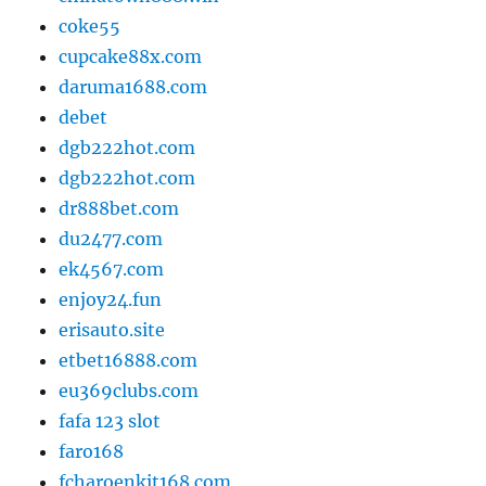
coke55
cupcake88x.com
daruma1688.com
debet
dgb222hot.com
dgb222hot.com
dr888bet.com
du2477.com
ek4567.com
enjoy24.fun
erisauto.site
etbet16888.com
eu369clubs.com
fafa 123 slot
faro168
fcharoenkit168.com