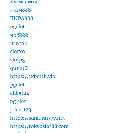
สล็อตเว็บตรง
สล็อต888
JINDA888
pgslot
พุซซี่888
บาคาร่า
slotxo
slotpg
ดูหนังโป๊
https://1xbetth.vip
pgslot
allbet24
pg slot
joker 123
https://samurai777.net
https://tokyoslot88.com