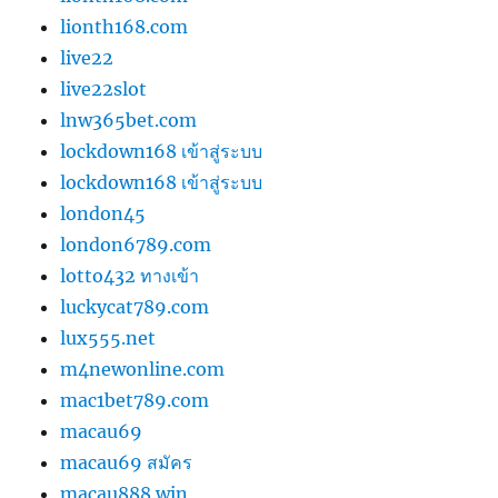
lionth168.com
live22
live22slot
lnw365bet.com
lockdown168 เข้าสู่ระบบ
lockdown168 เข้าสู่ระบบ
london45
london6789.com
lotto432 ทางเข้า
luckycat789.com
lux555.net
m4newonline.com
mac1bet789.com
macau69
macau69 สมัคร
macau888.win