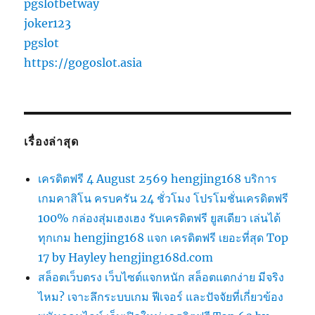
pgslotbetway
joker123
pgslot
https://gogoslot.asia
เรื่องล่าสุด
เครดิตฟรี 4 August 2569 hengjing168 บริการ
เกมคาสิโน ครบครัน 24 ชั่วโมง โปรโมชั่นเครดิตฟรี
100% กล่องสุ่มเฮงเฮง รับเครดิตฟรี ยูสเดียว เล่นได้
ทุกเกม hengjing168 แจก เครดิตฟรี เยอะที่สุด Top
17 by Hayley hengjing168d.com
สล็อตเว็บตรง เว็บไซต์แจกหนัก สล็อตแตกง่าย มีจริง
ไหม? เจาะลึกระบบเกม ฟีเจอร์ และปัจจัยที่เกี่ยวข้อง