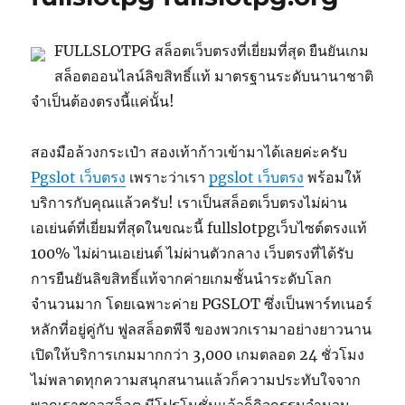
FULLSLOTPG สล็อตเว็บตรงที่เยี่ยมที่สุด ยืนยันเกม
สล็อตออนไลน์ลิขสิทธิ์แท้ มาตรฐานระดับนานาชาติ
จำเป็นต้องตรงนี้แค่นั้น!
สองมือล้วงกระเป๋า สองเท้าก้าวเข้ามาได้เลยค่ะครับ
Pgslot เว็บตรง
เพราะว่าเรา
pgslot เว็บตรง
พร้อมให้
บริการกับคุณแล้วครับ! เราเป็นสล็อตเว็บตรงไม่ผ่าน
เอเย่นต์ที่เยี่ยมที่สุดในขณะนี้ fullslotpgเว็บไซต์ตรงแท้
100% ไม่ผ่านเอเย่นต์ ไม่ผ่านตัวกลาง เว็บตรงที่ได้รับ
การยืนยันลิขสิทธิ์แท้จากค่ายเกมชั้นนำระดับโลก
จำนวนมาก โดยเฉพาะค่าย PGSLOT ซึ่งเป็นพาร์ทเนอร์
หลักที่อยู่คู่กับ ฟูลสล็อตพีจี ของพวกเรามาอย่างยาวนาน
เปิดให้บริการเกมมากกว่า 3,000 เกมตลอด 24 ชั่วโมง
ไม่พลาดทุกความสนุกสนานแล้วก็ความประทับใจจาก