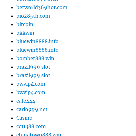
betworld369hot.com
bio285th.com
bitcoin
bkkwin
bluewin8888.info
bluewin8888.info
bombet888.win
brazil999 slot
brazil999 slot
bwvip4.com
bwvip4.com
cafe444
carlo999.net
Casino
cc11388.com
chinatown888.win