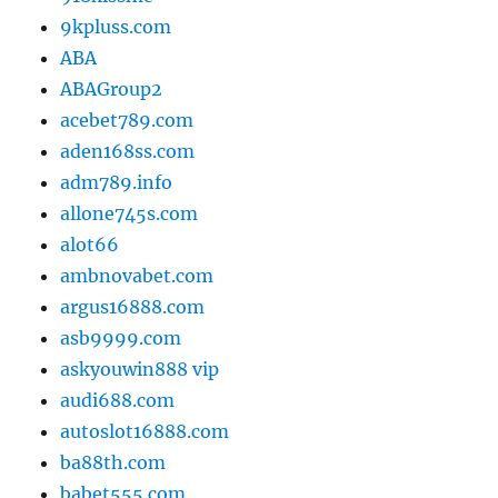
9kpluss.com
ABA
ABAGroup2
acebet789.com
aden168ss.com
adm789.info
allone745s.com
alot66
ambnovabet.com
argus16888.com
asb9999.com
askyouwin888 vip
audi688.com
autoslot16888.com
ba88th.com
babet555.com