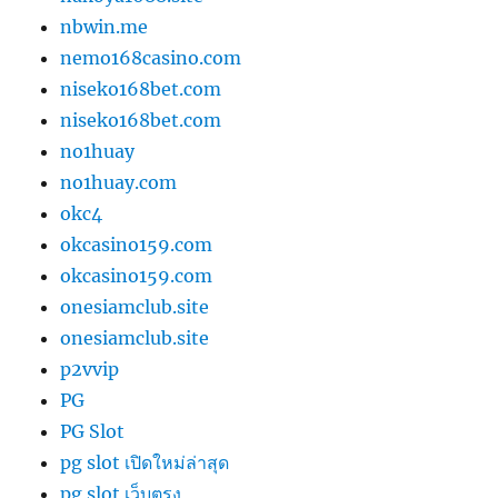
nbwin.me
nemo168casino.com
niseko168bet.com
niseko168bet.com
no1huay
no1huay.com
okc4
okcasino159.com
okcasino159.com
onesiamclub.site
onesiamclub.site
p2vvip
PG
PG Slot
pg slot เปิดใหม่ล่าสุด
pg slot เว็บตรง