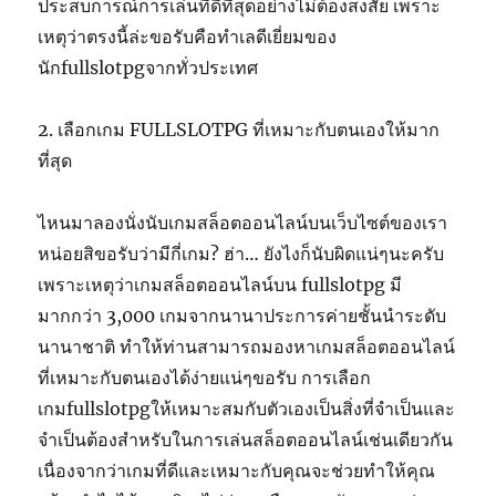
ประสบการณ์การเล่นที่ดีที่สุดอย่างไม่ต้องสงสัย เพราะ
เหตุว่าตรงนี้ล่ะขอรับคือทำเลดีเยี่ยมของ
นักfullslotpgจากทั่วประเทศ
2. เลือกเกม FULLSLOTPG ที่เหมาะกับตนเองให้มาก
ที่สุด
ไหนมาลองนั่งนับเกมสล็อตออนไลน์บนเว็บไซต์ของเรา
หน่อยสิขอรับว่ามีกี่เกม? ฮ่า… ยังไงก็นับผิดแน่ๆนะครับ
เพราะเหตุว่าเกมสล็อตออนไลน์บน fullslotpg มี
มากกว่า 3,000 เกมจากนานาประการค่ายชั้นนำระดับ
นานาชาติ ทำให้ท่านสามารถมองหาเกมสล็อตออนไลน์
ที่เหมาะกับตนเองได้ง่ายแน่ๆขอรับ การเลือก
เกมfullslotpgให้เหมาะสมกับตัวเองเป็นสิ่งที่จำเป็นและ
จำเป็นต้องสำหรับในการเล่นสล็อตออนไลน์เช่นเดียวกัน
เนื่องจากว่าเกมที่ดีและเหมาะกับคุณจะช่วยทำให้คุณ