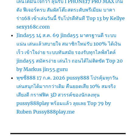
เล่นได้มั่นใจกว่า ลุ้นรับ I PHONE17 PRO MAX เกม
ดัง ฟีเจอร์ครบ สัมผัสโต๊ะสดระดับพรีเมียม บาคา
ร่า168 เข้าเล่นวันนี้ รับโปรดีทันที Top 13 by Kellye
sexy168c.com
Jinda55 14 ส.ค. 69 jinda55 มาตรฐานดี ระบบ
แน่น เล่นแล้วสบายใจ สมาชิกใหม่รับ 100% ได้เงิน
เร็ว เข้าใจง่าย ระบบทันสมัย รองรับทุกไลฟ์สไตล์
jinda55 สมัครง่าย เล่นไว ถอนได้ไม่ติดขัด Top 20
by Markus jin55.guru
พุซซี่888 17 ก.ค. 2026 pussy888 โปรคุ้มทุกวัน
เล่นสนุกได้มากกว่าเดิม คืนยอดเสีย 10% สมจริง
เสียงดี กราฟฟิค 3D สวรรค์ของนักลงทุน
pussy888play พร้อมแล้ว ลุยเลย Top 79 by
Ruben Pussy888play.me