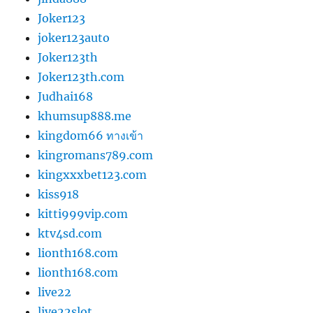
Joker123
joker123auto
Joker123th
Joker123th.com
Judhai168
khumsup888.me
kingdom66 ทางเข้า
kingromans789.com
kingxxxbet123.com
kiss918
kitti999vip.com
ktv4sd.com
lionth168.com
lionth168.com
live22
live22slot