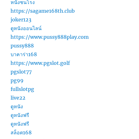
หนังชนโรง
https://sagame168th.club
joker123
ดูหนังออนไลน์
https://www.pussy888play.com
pussy888
บาคาร่า168
https://www.pgslot.golf
pgslot77
pg99
fullslotpg
live22
ดูหนัง
ดูหนังฟรี
ดูหนังฟรี
สล็อต168