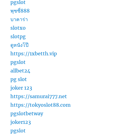
pgslot
พุซซี่888
บาคาร่า
slotxo
slotpg
ดูหนังโป๊
https://1xbetth.vip
pgslot
allbet24
pg slot
joker 123
https://samurai777.net
https://tokyoslot88.com
pgslotbetway
joker123
pgslot