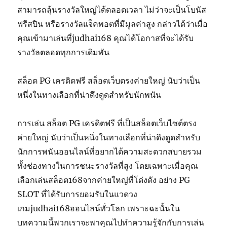
สามารถลุ้นรางวัลใหญ่ได้ตลอดเวลา ไม่ว่าจะเป็นโบนัส
ฟรีสปิน หรือรางวัลแจ็คพอตที่มีมูลค่าสูง กล่าวได้ว่าเมื่อ
คุณเข้ามาเล่นที่judhai168 คุณได้โอกาสที่จะได้รับ
รางวัลตลอดทุกการเดิมพัน
สล็อต PG เครดิตฟรี สล็อตเว็บตรงค่ายใหญ่ นับว่าเป็น
หนึ่งในทางเลือกที่น่าดึงดูดสำหรับนักพนัน
การเล่น สล็อต PG เครดิตฟรี ที่เป็นสล็อตเว็บไซต์ตรง
ค่ายใหญ่ นับว่าเป็นหนึ่งในทางเลือกที่น่าดึงดูดสำหรับ
นักการพนันออนไลน์ที่อยากได้ความสะดวกสบายรวม
ทั้งช่องทางในการชนะรางวัลที่สูง โดยเฉพาะเมื่อคุณ
เลือกเล่นสล็อต168จากค่ายใหญ่ที่โด่งดัง อย่าง PG
SLOT ที่ได้รับการยอมรับในแวดวง
เกมjudhai168ออนไลน์ทั่วโลก เพราะฉะนั้นใน
บทความนี้พวกเราจะพาคุณไปทำความรู้จักกับการเล่น