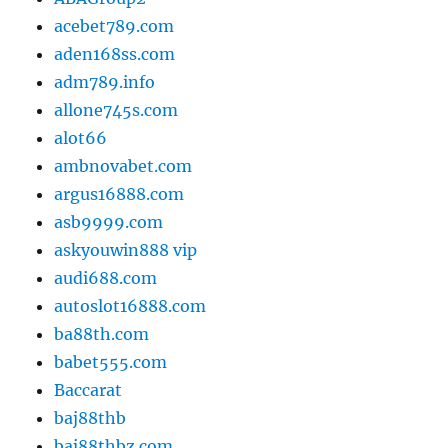
acebet789.com
aden168ss.com
adm789.info
allone745s.com
alot66
ambnovabet.com
argus16888.com
asb9999.com
askyouwin888 vip
audi688.com
autoslot16888.com
ba88th.com
babet555.com
Baccarat
baj88thb
baj88thbz.com