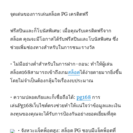
จุดเด่นของการเล่นสล็อต PG เครดิตฟรี
ฟรีสปินและก็โบนัสพิเศษ: เมื่อคุณรับเครดิตฟรีจาก
สล็อต คุณจะมีโอกาสได้รับฟรีสปินและโบนัสพิเศษ ซึ่ง
ช่วยเพิ่มช่องทางสำหรับในการชนะรางวัล
• ไม่มีอย่างต่ำสำหรับในการฝาก-ถอน: ทำให้ผู้เล่น
สล็อต168สามารถเข้าถึงเกม
สล็อต
ได้ง่ายดายมากยิ่งขึ้น
โดยไม่จำเป็นต้องกลุ้มใจเรื่องงบประมาณ
• ความปลอดภัยและก็เชื่อถือได้:
pg168
การ
เล่นPg168เว็บไซต์ตรงช่วยทำให้แน่ใจว่าข้อมูลและเงิน
ลงทุนของคุณจะได้รับการป้องกันอย่างยอดเยี่ยมที่สุด
• จังหวะแจ็คพ็อตสูง: สล็อต PG ชอบมีแจ็คพ็อตที่