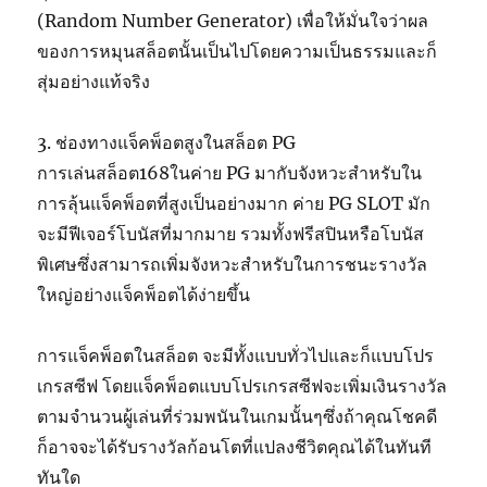
(Random Number Generator) เพื่อให้มั่นใจว่าผล
ของการหมุนสล็อตนั้นเป็นไปโดยความเป็นธรรมและก็
สุ่มอย่างแท้จริง
3. ช่องทางแจ็คพ็อตสูงในสล็อต PG
การเล่นสล็อต168ในค่าย PG มากับจังหวะสำหรับใน
การลุ้นแจ็คพ็อตที่สูงเป็นอย่างมาก ค่าย PG SLOT มัก
จะมีฟีเจอร์โบนัสที่มากมาย รวมทั้งฟรีสปินหรือโบนัส
พิเศษซึ่งสามารถเพิ่มจังหวะสำหรับในการชนะรางวัล
ใหญ่อย่างแจ็คพ็อตได้ง่ายขึ้น
การแจ็คพ็อตในสล็อต จะมีทั้งแบบทั่วไปและก็แบบโปร
เกรสซีฟ โดยแจ็คพ็อตแบบโปรเกรสซีฟจะเพิ่มเงินรางวัล
ตามจำนวนผู้เล่นที่ร่วมพนันในเกมนั้นๆซึ่งถ้าคุณโชคดี
ก็อาจจะได้รับรางวัลก้อนโตที่แปลงชีวิตคุณได้ในทันที
ทันใด