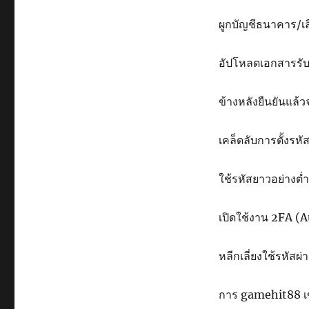
ผูกบัญชีธนาคาร/
อัปโหลดเอกสารรับร
ข้างหลังยืนยันแล้ว
เคล็ดลับการตั้งรหั
ใช้รหัสยาวอย่างต่ำ
เปิดใช้งาน 2FA (
หลีกเลี่ยงใช้รหัสผ
การ gamehit88 เข