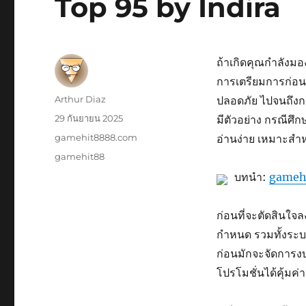
Top 95 by Indira
ถ้าเกิดคุณกำลังมอ
การเตรียมการก่อน
ผู้
Arthur Diaz
ปลอดภัย ไปจนถึงก
เขียน
เขียน
29 กันยายน 2025
มีตัวอย่าง กรณีศึ
เมื่อ
หมวด
gamehit8888.com
อ่านง่าย เหมาะสำหร
หมู่
ป้าย
gamehit88
กำกับ
บทนำ:
gameh
ก่อนที่จะตัดสินใจล
กำหนด รวมทั้งระบบ
ก่อนมักจะจัดการงบ
โปรโมชั่นได้คุ้มค่า