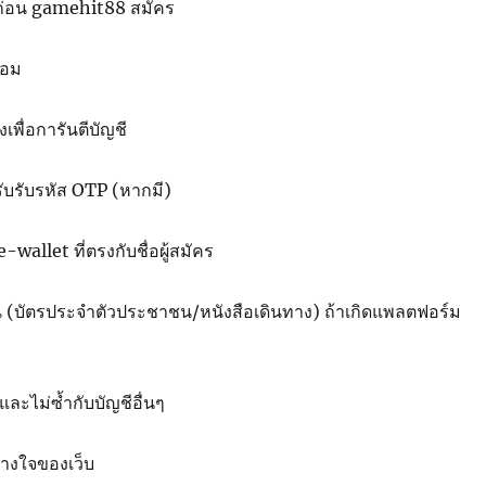
ก่อน gamehit88 สมัคร
้อม
งเพื่อการันตีบัญชี
ับรับรหัส OTP (หากมี)
wallet ที่ตรงกับชื่อผู้สมัคร
น (บัตรประจำตัวประชาชน/หนังสือเดินทาง) ถ้าเกิดแพลตฟอร์ม
และไม่ซ้ำกับบัญชีอื่นๆ
างใจของเว็บ