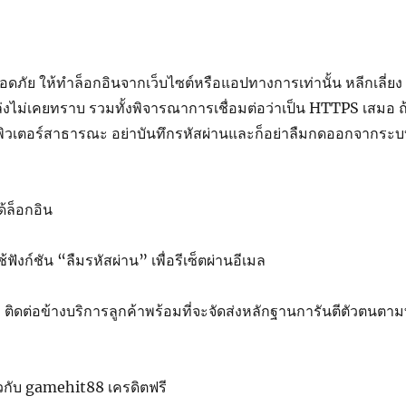
อดภัย ให้ทำล็อกอินจากเว็บไซต์หรือแอปทางการเท่านั้น หลีกเลี่ยง
่งไม่เคยทราบ รวมทั้งพิจารณาการเชื่อมต่อว่าเป็น HTTPS เสมอ ถ
ิวเตอร์สาธารณะ อย่าบันทึกรหัสผ่านและก็อย่าลืมกดออกจากระบ
ด้ล็อกอิน
้ฟังก์ชัน “ลืมรหัสผ่าน” เพื่อรีเซ็ตผ่านอีเมล
ติดต่อข้างบริการลูกค้าพร้อมที่จะจัดส่งหลักฐานการันตีตัวตนตามท
วกับ gamehit88 เครดิตฟรี