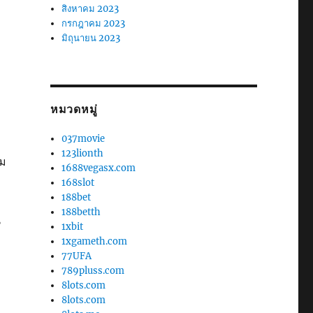
สิงหาคม 2023
กรกฎาคม 2023
มิถุนายน 2023
หมวดหมู่
037movie
123lionth
กม
1688vegasx.com
168slot
188bet
188betth
น
1xbit
1xgameth.com
77UFA
789pluss.com
8lots.com
8lots.com