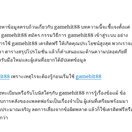
งหาข้อมูลครบถ้วนเกี่ยวกับ gamehit88 บทความนี้จะชี้แจงตั้งแต่
 gamehit88 สมัคร กรรมวิธีการ gamehit88 เข้าสู่ระบบ อย่าง
ารใช้ gamehit88 เครดิตฟรี ให้เกิดคุณประโยชน์สูงสุด พวกเราจ
กษา ตารางสรุปโปรโมชั่น แล้วก็คำเสนอแนะด้านความปลอดภัยที่
ับมือใหม่และผู้เล่นที่อยากได้อัปเดตข้อมูล
it88
เพราะเหตุไรจะต้องรู้ก่อนเริ่มใช้
gamehit88
งทะเบียนหรือรับโบนัสใดๆกับ gamehit88 การรู้เรื่องข้อแม้ ข้อ
การคลังของแพลตฟอร์มเป็นเรื่องจำเป็น ผู้เล่นที่เตรียมพร้อมมา
ประมาณเจริญ ลดการเสี่ยงจากข้อผิดพลาด แล้วก็ใช้เครดิตฟรีหรื
กว่า