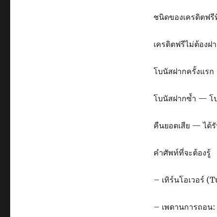
ชนิดของเครดิตฟรีท
เครดิตฟรีไม่ต้องฝ
โบนัสฝากครั้งแรก
โบนัสฝากซ้ำ — โปร
คืนยอดเสีย — ได้ร
คำศัพท์ที่จะต้องรู้
– เทิร์นโอเวอร์ 
– เพดานการถอน: ย