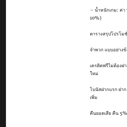
– น้ำหนักเกม: ค่า 
10%)
ตารางสรุปโปรโมชั
จำพวก แบบอย่างข้
เครดิตฟรีไม่ต้องฝ
ใหม่
โบนัสฝากแรก ฝาก 
เพิ่ม
คืนยอดเสีย คืน 5%