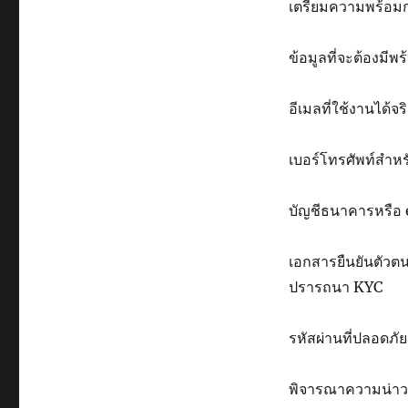
เตรียมความพร้อม
ข้อมูลที่จะต้องมีพร
อีเมลที่ใช้งานได้จริ
เบอร์โทรศัพท์สำหร
บัญชีธนาคารหรือ e-
เอกสารยืนยันตัวต
ปรารถนา KYC
รหัสผ่านที่ปลอดภัย
พิจารณาความน่าว