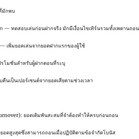
ี่มักพบ
าก — ทดสอบเล่นก่อนฝากจริง มักมีเงื่อนไขเทิร์นรวมทั้งเพดานถอน
 — เพิ่มยอดเล่นจากยอดฝากแรกของผู้ใช้
โมชั่นสำหรับผู้ฝากตอนที่ระบุ
ับคืนเป็นเปอร์เซนต์จากยอดเสียตามช่วงเวลา
(Turnover): ยอดเดิมพันสะสมที่จำต้องทำให้ครบก่อนถอน
อดสูงสุดซึ่งสามารถถอนเมื่อปฏิบัติตามข้อจำกัดโบนัส