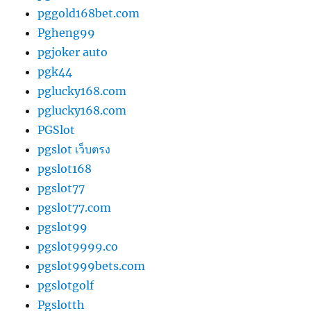
pggold168bet.com
Pgheng99
pgjoker auto
pgk44
pglucky168.com
pglucky168.com
PGSlot
pgslot เว็บตรง
pgslot168
pgslot77
pgslot77.com
pgslot99
pgslot9999.co
pgslot999bets.com
pgslotgolf
Pgslotth