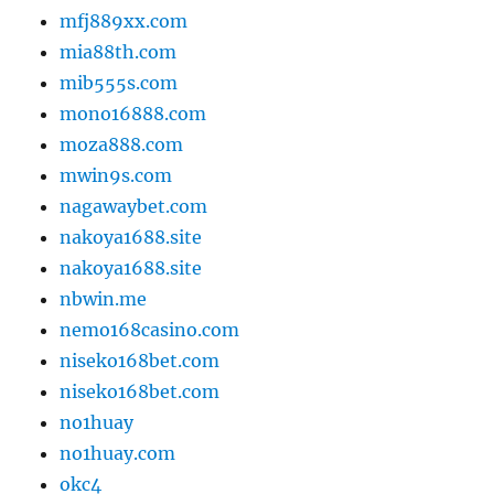
mfj889xx.com
mia88th.com
mib555s.com
mono16888.com
moza888.com
mwin9s.com
nagawaybet.com
nakoya1688.site
nakoya1688.site
nbwin.me
nemo168casino.com
niseko168bet.com
niseko168bet.com
no1huay
no1huay.com
okc4