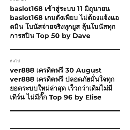
เรื่อง
baslot168 เข้าสู่ระบบ 11 มิถุนายน
เรื่อง
ก่อน
baslot168 เกมดังเพียบ ไม่ต้องแจ้งแอ
หน้า:
ดมิน โบนัสจ่ายจริงทุกยูส ลุ้นโบนัสทุก
การสปิน Top 50 by Dave
ถัดไป
ver888 เครดิตฟรี 30 August
เรื่อง
ต่อ
ver888 เครดิตฟรี ปลอดภัยมั่นใจทุก
ไป:
ยอดระบบใหม่ล่าสุด เร็วกว่าเดิมไม่มี
เทิร์น ไม่มีกั๊ก Top 96 by Elise