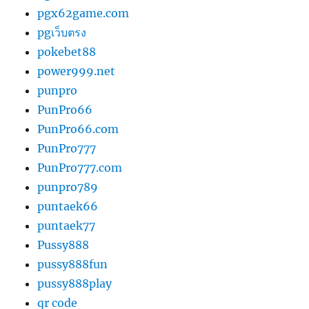
pgx62game.com
pgเว็บตรง
pokebet88
power999.net
punpro
PunPro66
PunPro66.com
PunPro777
PunPro777.com
punpro789
puntaek66
puntaek77
Pussy888
pussy888fun
pussy888play
qr code