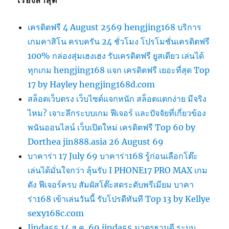
เรื่องล่าสุด
เครดิตฟรี 4 August 2569 hengjing168 บริการ
เกมคาสิโน ครบครัน 24 ชั่วโมง โปรโมชั่นเครดิตฟรี
100% กล่องสุ่มเฮงเฮง รับเครดิตฟรี ยูสเดียว เล่นได้
ทุกเกม hengjing168 แจก เครดิตฟรี เยอะที่สุด Top
17 by Hayley hengjing168d.com
สล็อตเว็บตรง เว็บไซต์แจกหนัก สล็อตแตกง่าย มีจริง
ไหม? เจาะลึกระบบเกม ฟีเจอร์ และปัจจัยที่เกี่ยวข้อง
พนันออนไลน์ เว็บเปิดใหม่ เครดิตฟรี Top 60 by
Dorthea jin888.asia 26 August 69
บาคาร่า 17 July 69 บาคาร่า168 รู้ก่อนเลือกโต๊ะ
เล่นได้มั่นใจกว่า ลุ้นรับ I PHONE17 PRO MAX เกม
ดัง ฟีเจอร์ครบ สัมผัสโต๊ะสดระดับพรีเมียม บาคา
ร่า168 เข้าเล่นวันนี้ รับโปรดีทันที Top 13 by Kellye
sexy168c.com
Jinda55 14 ส.ค. 69 jinda55 มาตรฐานดี ระบบ