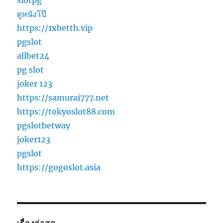
ดูหนังโป๊
https://1xbetth.vip
pgslot
allbet24
pg slot
joker 123
https://samurai777.net
https://tokyoslot88.com
pgslotbetway
joker123
pgslot
https://gogoslot.asia