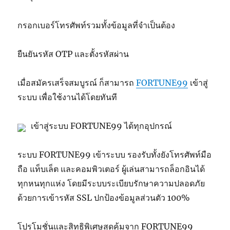
กรอกเบอร์โทรศัพท์รวมทั้งข้อมูลที่จำเป็นต้อง
ยืนยันรหัส OTP และตั้งรหัสผ่าน
เมื่อสมัครเสร็จสมบูรณ์ ก็สามารถ
FORTUNE99
เข้าสู่
ระบบ เพื่อใช้งานได้โดยทันที
เข้าสู่ระบบ FORTUNE99 ได้ทุกอุปกรณ์
ระบบ FORTUNE99 เข้าระบบ รองรับทั้งยังโทรศัพท์มือ
ถือ แท็บเล็ต และคอมพิวเตอร์ ผู้เล่นสามารถล็อกอินได้
ทุกหนทุกแห่ง โดยมีระบบระเบียบรักษาความปลอดภัย
ด้วยการเข้ารหัส SSL ปกป้องข้อมูลส่วนตัว 100%
โปรโมชั่นและสิทธิพิเศษสุดคุ้มจาก FORTUNE99