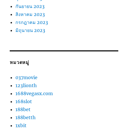
กันยายน 2023
สิงหาคม 2023
กรกฎาคม 2023
มิถุนายน 2023
หมวดหมู่
037movie
123lionth
1688vegasx.com
168slot
188bet
188betth
1xbit