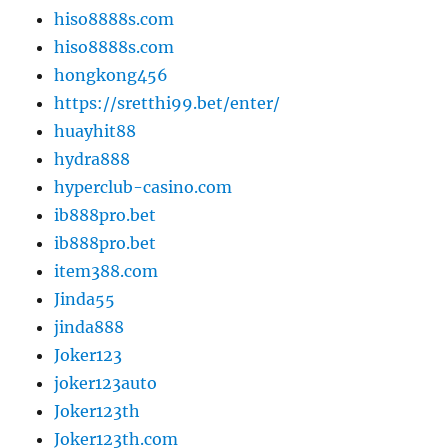
hiso8888s.com
hiso8888s.com
hongkong456
https://sretthi99.bet/enter/
huayhit88
hydra888
hyperclub-casino.com
ib888pro.bet
ib888pro.bet
item388.com
Jinda55
jinda888
Joker123
joker123auto
Joker123th
Joker123th.com