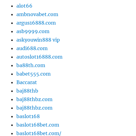
alot66
ambnovabet.com
argus16888.com
asb9999.com
askyouwin888 vip
audi688.com
autoslot16888.com
ba88th.com
babet555.com
Baccarat
baj88thb
baj88thbz.com
baj88thbz.com
baslot168
baslot168bet.com
baslot168bet.com/