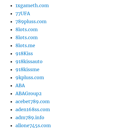
1xgameth.com
77UFA
789pluss.com
8lots.com
8lots.com
8lots.me
918Kiss
918kissauto
918kissme
9kpluss.com
ABA
ABAGroup2
acebet789.com
aden168ss.com
adm789.info
allone745s.com