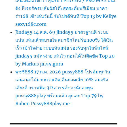
เล่นได้มั่นใจกว่า ลุ้นรับ I PHONE17 PRO MAX เกม
ดัง ฟีเจอร์ครบ สัมผัสโต๊ะสดระดับพรีเมียม บาคา
ร่า168 เข้าเล่นวันนี้ รับโปรดีทันที Top 13 by Kellye
sexy168c.com
Jinda55 14 ส.ค. 69 jinda55 มาตรฐานดี ระบบ
แน่น เล่นแล้วสบายใจ สมาชิกใหม่รับ 100% ได้เงิน
เร็ว เข้าใจง่าย ระบบทันสมัย รองรับทุกไลฟ์สไตล์
jinda55 สมัครง่าย เล่นไว ถอนได้ไม่ติดขัด Top 20
by Markus jin55.guru
พุซซี่888 17 ก.ค. 2026 pussy888 โปรคุ้มทุกวัน
เล่นสนุกได้มากกว่าเดิม คืนยอดเสีย 10% สมจริง
เสียงดี กราฟฟิค 3D สวรรค์ของนักลงทุน
pussy888play พร้อมแล้ว ลุยเลย Top 79 by
Ruben Pussy888play.me