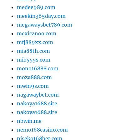
medee989.com
meekin365day.com
megawaysbet789.com
mexicanoo.com
mfj889xx.com
mia88th.com
mib555s.com
mono16888.com
moza888.com
mwin9s.com
nagawaybet.com
nakoya1688.site
nakoya1688.site
nbwin.me
nemo168casino.com
niseko168bet.com