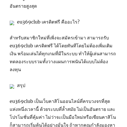
อันตรายสูงสุด
eu369club เครดิตฟรี คืออะไร?
สำหรับสมาชิกใหม่ที่เพิ่งจะสมัครเข้ามา สามารถรับ
eu369club เครดิตฟรี ได้โดยทันทีโดยไม่ต้องเพิ่มเติม
เงิน พร้อมเล่นได้ทุกเกมที่มีในระบบ ทำให้ผู้เล่นสามารถ
ทดลองระบบรวมทั้งวางแผนการพนันได้แบบไม่ต้อง
ลงทุน
สรุป
eu369club เป็นเว็บคาสิโนออนไลน์ที่ครบวงจรที่สุด
แห่งหนึ่งเวลานี้ ด้วยระบบที่ล้ำสมัย ไม่เป็นอันตราย และ
โปรโมชั่นที่คุ้มค่า ไม่ว่าจะเป็นมือใหม่หรือเซียนคาสิโน
ก็สามารถเริ่มต้นได้อย่างมั่นใจ ถ้าหากคุณกำลังมองหา