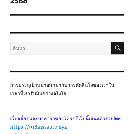
2568
ค้นห
ค้นหา:
การบรรลุเป้าหมายมักมากับการตัดสินใจของเราใน
เวลาที่เรารับมันอย่างจริงใจ
เว็บสล็อตและบาคาร่าของโครตดีเว็บนี้เล่นแล้วรวยจัดๆ
https://918kissauto.xyz