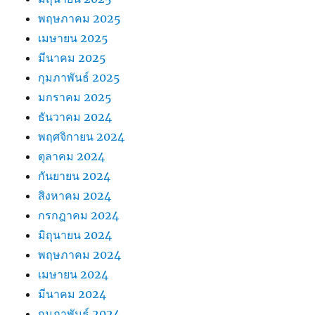
พฤษภาคม 2025
เมษายน 2025
มีนาคม 2025
กุมภาพันธ์ 2025
มกราคม 2025
ธันวาคม 2024
พฤศจิกายน 2024
ตุลาคม 2024
กันยายน 2024
สิงหาคม 2024
กรกฎาคม 2024
มิถุนายน 2024
พฤษภาคม 2024
เมษายน 2024
มีนาคม 2024
กุมภาพันธ์ 2024