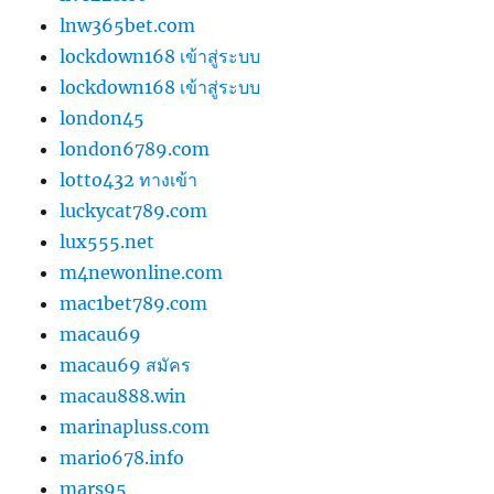
lnw365bet.com
lockdown168 เข้าสู่ระบบ
lockdown168 เข้าสู่ระบบ
london45
london6789.com
lotto432 ทางเข้า
luckycat789.com
lux555.net
m4newonline.com
mac1bet789.com
macau69
macau69 สมัคร
macau888.win
marinapluss.com
mario678.info
mars95