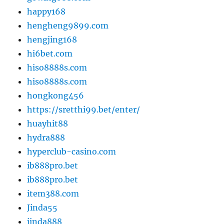
happy168
hengheng9899.com
hengjing168
hi6bet.com
hiso8888s.com
hiso8888s.com
hongkong456
https://sretthi99.bet/enter/
huayhit88
hydra888
hyperclub-casino.com
ib888pro.bet
ib888pro.bet
item388.com
Jinda55
jinda888