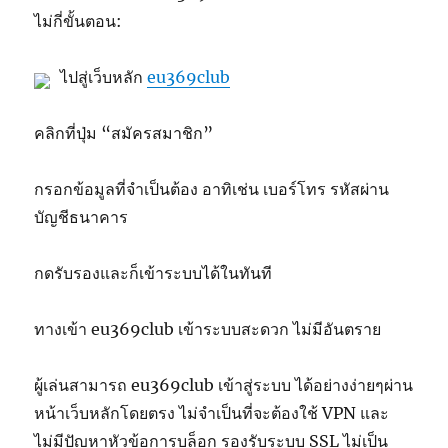
ไม่กี่ขั้นตอน:
ไปสู่เว็บหลัก
eu369club
คลิกที่ปุ่ม “สมัครสมาชิก”
กรอกข้อมูลที่จำเป็นต้อง อาทิเช่น เบอร์โทร รหัสผ่าน
บัญชีธนาคาร
กดรับรองและก็เข้าระบบได้ในทันที
ทางเข้า eu369club เข้าระบบสะดวก ไม่มีอันตราย
ผู้เล่นสามารถ eu369club เข้าสู่ระบบ ได้อย่างง่ายๆผ่าน
หน้าเว็บหลักโดยตรง ไม่จำเป็นที่จะต้องใช้ VPN และ
ไม่มีปัญหาหัวข้อการบล็อก รองรับระบบ SSL ไม่เป็น