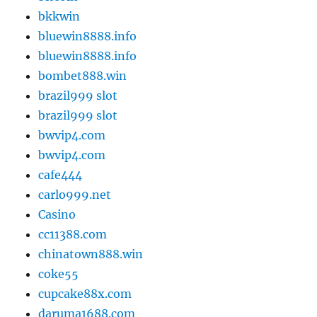
bkkwin
bluewin8888.info
bluewin8888.info
bombet888.win
brazil999 slot
brazil999 slot
bwvip4.com
bwvip4.com
cafe444
carlo999.net
Casino
cc11388.com
chinatown888.win
coke55
cupcake88x.com
daruma1688.com