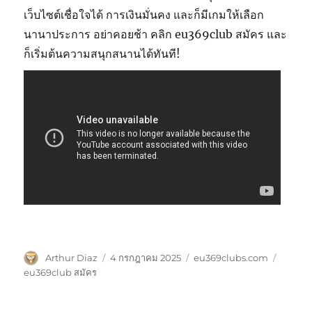
เว็บไซต์เชื่อใจได้ การเงินมั่นคง และก็มีเกมให้เลือก
นานาประการ อย่าคอยช้า คลิก eu369club สมัคร และ
ก็เริ่มต้นความสนุกสนานได้ทันที!
ผู้
เขียน
หมวด
ป้าย
Arthur Diaz
4 กรกฎาคม 2025
eu369clubs.com
เขียน
เมื่อ
หมู่
กำกับ
eu369club สมัคร