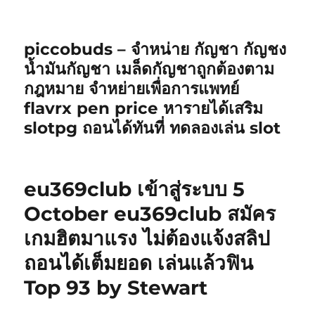
piccobuds – จำหน่าย กัญชา กัญชง
น้ำมันกัญชา เมล็ดกัญชาถูกต้องตาม
กฎหมาย จำหย่ายเพื่อการแพทย์
flavrx pen price หารายได้เสริม
slotpg ถอนได้ทันที่ ทดลองเล่น slot
eu369club เข้าสู่ระบบ 5
October eu369club สมัคร
เกมฮิตมาแรง ไม่ต้องแจ้งสลิป
ถอนได้เต็มยอด เล่นแล้วฟิน
Top 93 by Stewart