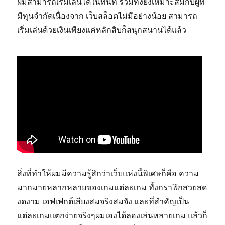
ผมสามารถเริ่มเล่นได้ในทันที รวมทั้งยังเหมาะสมกับผู้ที่
มีทุนจำกัดเนื่องจาก เว็บสล็อตไม่มีอย่างน้อย สามารถ
เริ่มเล่นด้วยเงินเพียงแค่หลักสิบก็สนุกสนานได้แล้ว
สิ่งที่ทำให้ผมมีความรู้สึกว่าเว็บแห่งนี้พิเศษก็คือ ความ
มากมายหลากหลายของเกมแต่ละเกม ทั้งกราฟิกสวยสด
งดงาม เอฟเฟกต์เสียงสมจริงสมจัง และที่สำคัญเป็น
แต่ละเกมแตกง่ายจริงๆผมเองได้ลองเล่นหลายเกม แล้วก็