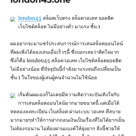
london45
สล็อตเว็บตรง สล็อตวอเลท ยอดฮิต
เว็บไซต์สล็อต ไม่มีอย่างต่ำ มาแรง ชั้น 1
ผมอยากจะมาแชร์ประสบการณ์การเล่นสล็อตออนไลน์
ที่ผมเพิ่งได้ลองเล่นเมื่อเร็วๆนี้ ซึ่งบอกเลยว่าติดใจมาก
ซึ่งก็คือ london45 สล็อตวอเลท เว็บไซต์สล็อตยอดฮิต
ไม่มีอย่างน้อย ที่ปัจจุบันนี้กำลังมาแรงจนถึงเปลี่ยนเป็น
ชั้น 1 ในใจของผู้เล่นผู้คนจำนวนไม่ใช้น้อย
เริ่มต้นผมเองก็ไม่เคยมีความคิดว่าจะบันเทิงใจกับ
การเล่นสล็อตออนไลน์มากมายขนาดนี้ แต่เมื่อได้
ทดลองลงทะเบียน เว็บสล็อต ผ่านระบบ วอเลท ที่สบาย
มากมายๆทำให้การฝากถอนเงินเป็นเรื่องที่ไม่ได้ยากเย็น
ไม่ต้องรอนาน ไม่ต้องผ่านแบงค์ให้ยุ่งยาก สิ่งนี้ช่วยให้