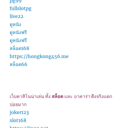
pg99
fullslotpg
live22
ดูหนัง
ดูหนังฟรี
ดูหนังฟรี
สล็อต168
https://hongkong456.me
สล็อต66
เว็บคาสิโนน่าเล่น ทั้ง
สล็อต
และ
บาคาร่า
ตึงจริงแตก
บ่อยมาก
joker123
slot168