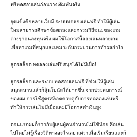
ฟรีทดสอบเล่นก่อนวางเดิมพันจริง
จุดแข็งคือหลายเว็บมี ระบบทดลองเล่นฟรี ทำให้ผู้เล่น
ใหม่สามารถศึกษาข้อตกลงและกรรมวิธีชนะของเกม
ต่างๆก่อนลงทุนจริง ผมใช้โอกาสนี้ลองเล่นหลายเกม
เพื่อหาเกมที่สนุกและเหมาะกับกระบวนการทำผลกำไร
สูตรสล็อต ทดลองเล่นฟรี สนุกได้ไม่มีเบื่อ!
สูตรสล็อต และระบบ ทดสอบเล่นฟรี ที่ช่วยให้ผู้เล่น
สนุกสนานแล้วก็ลุ้นโบนัสได้มากขึ้น จากประสบการณ์
ของผม การใช้สูตรสล็อตควบคู่กับการทดลองเล่นฟรี
ทำให้การเล่นไม่มีเบื่อและมีโอกาสทำเงินสูง
ตอนแรกผมก็ราวกับผู้เล่นผู้คนจำนวนไม่ใช้น้อย คือเล่น
ไปโดยไม่รู้เรื่องวิถีทางอะไรเลย แต่ว่าเมื่อเริ่มเรียนและก็