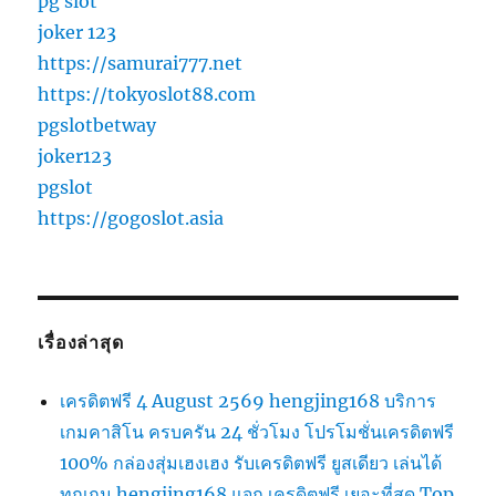
pg slot
joker 123
https://samurai777.net
https://tokyoslot88.com
pgslotbetway
joker123
pgslot
https://gogoslot.asia
เรื่องล่าสุด
เครดิตฟรี 4 August 2569 hengjing168 บริการ
เกมคาสิโน ครบครัน 24 ชั่วโมง โปรโมชั่นเครดิตฟรี
100% กล่องสุ่มเฮงเฮง รับเครดิตฟรี ยูสเดียว เล่นได้
ทุกเกม hengjing168 แจก เครดิตฟรี เยอะที่สุด Top