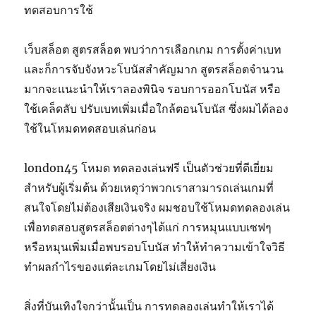
ทดสอบการใช้
เว็บสล็อต สูตรสล็อต พบว่าการเลือกเกม การตั้งค่าเบท
และก็การจับจังหวะโบนัสสำคัญมาก สูตรสล็อตจำนวน
มากจะแนะนำให้เราลองพินิจ รอบการออกโบนัส หรือ
ใช้เคล็ดลับ ปรับเบทเพิ่มเมื่อใกล้ตอนโบนัส ซึ่งผมได้ลอง
ใช้ในโหมดทดสอบเล่นก่อน
london45 โหมด ทดลองเล่นฟรี เป็นตัวช่วยที่ดีเยี่ยม
สำหรับผู้เริ่มต้น ด้วยเหตุว่าพวกเราสามารถเล่นเกมที่
สนใจโดยไม่ต้องเสียเงินจริง ผมชอบใช้โหมดทดลองเล่น
เพื่อทดสอบสูตรสล็อตต่างๆได้แก่ การหมุนแบบเซฟๆ
หรือหมุนเพิ่มเมื่อพบรอบโบนัส ทำให้ทำความเข้าใจวิธี
ทำผลกำไรของแต่ละเกมโดยไม่เสี่ยงเงิน
สิ่งที่บันเทิงใจกว่านั้นเป็น การทดลองเล่นทำให้เราได้