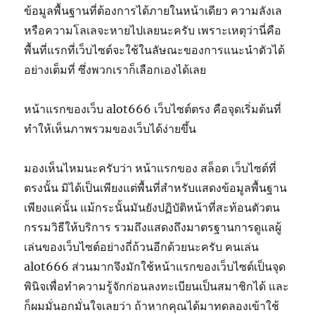
ข้อมูลพื้นฐานที่ต้องการได้ภายในหน้าเดียว ความลังเล
หรือความโลเลจะหายไปเลยนะครับ เพราะเหตุว่านี่คือ
พื้นที่แรกที่เว็บไซต์จะใช้ในลัษณะของการแนะนำตัวได้
อย่างเต็มที่ ซึ่งพวกเราก็เลือกเองได้เลย
หน้าแรกของเว็บ alot666 เว็บไซต์ตรง คือจุดเริ่มต้นที่
ทำให้เห็นภาพรวมของเว็บได้ง่ายขึ้น
มองเห็นไหมนะครับว่า หน้าแรกของ สล็อต เว็บไซต์ที่
ตรงนั้น มิได้เป็นเพียงแต่พื้นที่สำหรับแสดงข้อมูลพื้นฐาน
เพียงแค่นั้น แม้กระนั้นมันยังปฏิบัติหน้าที่สะท้อนตัวตน
กรรมวิธีให้บริการ รวมถึงแสดงถึงมาตรฐานการดูแลผู้
เล่นของเว็บไซต์อย่างถี่ถ้วนอีกด้วยนะครับ คนเล่น
alot666 ส่วนมากจึงมักใช้หน้าแรกของเว็บไซต์เป็นจุด
พินิจเพื่อทำความรู้จักก่อนลงทะเบียนเป็นสมาชิกได้ และ
ก็ผมมั่นอกมั่นใจเลยว่า ถ้าหากคุณได้มาทดลองเข้าใช้