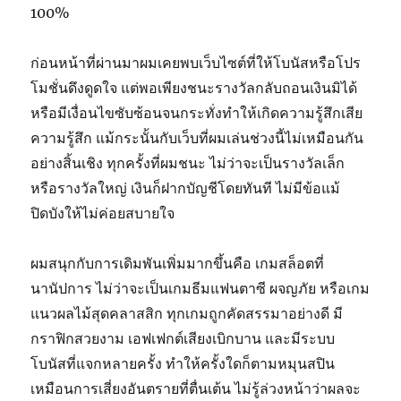
100%
ก่อนหน้าที่ผ่านมาผมเคยพบเว็บไซต์ที่ให้โบนัสหรือโปร
โมชั่นดึงดูดใจ แต่พอเพียงชนะรางวัลกลับถอนเงินมิได้
หรือมีเงื่อนไขซับซ้อนจนกระทั่งทำให้เกิดความรู้สึกเสีย
ความรู้สึก แม้กระนั้นกับเว็บที่ผมเล่นช่วงนี้ไม่เหมือนกัน
อย่างสิ้นเชิง ทุกครั้งที่ผมชนะ ไม่ว่าจะเป็นรางวัลเล็ก
หรือรางวัลใหญ่ เงินก็ฝากบัญชีโดยทันที ไม่มีข้อแม้
ปิดบังให้ไม่ค่อยสบายใจ
ผมสนุกกับการเดิมพันเพิ่มมากขึ้นคือ เกมสล็อตที่
นานัปการ ไม่ว่าจะเป็นเกมธีมแฟนตาซี ผจญภัย หรือเกม
แนวผลไม้สุดคลาสสิก ทุกเกมถูกคัดสรรมาอย่างดี มี
กราฟิกสวยงาม เอฟเฟกต์เสียงเบิกบาน และมีระบบ
โบนัสที่แจกหลายครั้ง ทำให้ครั้งใดก็ตามหมุนสปิน
เหมือนการเสี่ยงอันตรายที่ตื่นเต้น ไม่รู้ล่วงหน้าว่าผลจะ