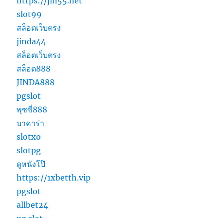
https://jin55.net
slot99
สล็อตเว็บตรง
jinda44
สล็อตเว็บตรง
สล็อต888
JINDA888
pgslot
พุซซี่888
บาคาร่า
slotxo
slotpg
ดูหนังโป๊
https://1xbetth.vip
pgslot
allbet24