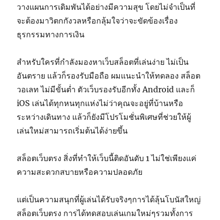
วางแผนการเดิมพันได้อย่างมีความสุข โดยไม่จำเป็นที่
จะต้องมาวิตกกังวลหรือกลุ้มใจว่าจะขัดข้องเรื่อง
ธุรกรรมทางการเงิน
สำหรับใครที่กำลังมองหาเว็บสล็อตที่เล่นง่าย ไม่เป็น
อันตราย แล้วก็รองรับมือถือ ผมแนะนำให้ทดลอง สล็อต
วอเลท ไม่มีขั้นต่ำ ตัวเว็บรองรับอีกทั้ง Android และก็
iOS เล่นได้ทุกหนทุกแห่งไม่ว่าคุณจะอยู่ที่บ้านหรือ
ระหว่างเดินทาง แล้วก็ยังมีโปรโมชั่นพิเศษที่ช่วยให้ผู้
เล่นใหม่สามารถเริ่มต้นได้ง่ายขึ้น
สล็อตเว็บตรง สิ่งที่ทำให้เว็บนี้ติดอันดับ 1 ไม่ใช่เพียงแค่
ความสะดวกสบายหรือความปลอดภัย
แต่เป็นความสนุกที่ผู้เล่นได้รับจริงๆการได้ลุ้นโบนัสใหญ่
สล็อตเว็บตรง การได้ทดสอบเล่นเกมใหม่ๆรวมทั้งการ