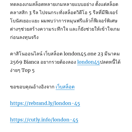
ทดลองเกมสล็อตหลายเกมหลายแบบอย่าง ตั้งแต่สล็อต
คลาสสิก 3 รีล ไปจนกระทั่งสล็อตวิดีโอ 5 รีลที่มีฟีเจอร์
โบนัสเยอะแยะ ผมพบว่าการหมุนฟรีแล้วก็ฟีเจอร์พิเศษ
ต่างๆช่วยสร้างความระทึกใจ และก็ยังช่วยให้เข้าใจเกม
ก่อนลงทุนจริง
คาสิโนออนไลน์ เว็บสล็อต london45.one 23 มีนาคม
2569 Bianca อยากรวยต้องลอง
london45
ปลดหนี้ได้
ง่ายๆ Top 5
ขอขอบคุณอ้างอิงจาก
เว็บสล็อต
https://rebrand.ly/london-45
https://cutly.info/london-45