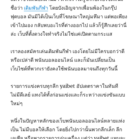
ชื่อว่า
เดิมพันกีฬา
โดยบังเอิญจากเพื่อนพ้องในกรุ๊ป
ฟุตบอล มันมิได้เป็นเว็บที่โฆษณาใหญ่มหึมา แต่พอเพียง
เข้าไปมอง กลับพบอะไรที่ต่างออกไป แล้วก็รู้สึกเลยว่านี่
ล่ะ เว็บที่ตั้งดวงใจทำจริงไม่ใช่แค่เปิดตามกระแส
เราลองสมัครเล่นเดิมพันกีฬา เองโดยไม่มีใครบอกว่าดี
หรือเปล่าดี พนันบอลออนไลน์ และก็มันเปลี่ยนเป็น
เว็บไซต์ที่พวกเรายังคงใช้พนันบอลมาจนถึงทุกวันนี้
รายการแข่งครบทุกลีก yaibet อัปเดตราคาในทันที
ไม่มีดีเลย์ แทงได้ทั้งก่อนแข่งและก็ระหว่างแข่งขันแบบ
ใหม่ๆ
หนึ่งในปัญหาหลักของเว็บพนันบอลออนไลน์หลายแห่ง
เป็น ไม่มีบอลให้เลือก โดยยิ่งไปกว่านั้นพวกลีกเล็ก ลีก
เอเชีย หรือพวกรายการอุ่นเครื่อง แต่ว่า yaibet แทบจะ