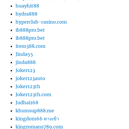
huayhit88
hydra888
hyperclub-casino.com
ib888pro.bet
ib888pro.bet
item388.com
Jinda55
jinda888
Joker123
joker123auto
Joker123th
Joker123th.com
Judhai168
khumsup888.me
kingdom66 ทางเข้า
kingromans789.com