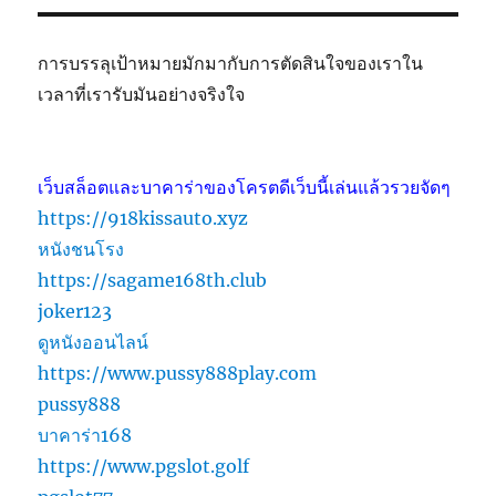
การบรรลุเป้าหมายมักมากับการตัดสินใจของเราใน
เวลาที่เรารับมันอย่างจริงใจ
เว็บสล็อตและบาคาร่าของโครตดีเว็บนี้เล่นแล้วรวยจัดๆ
https://918kissauto.xyz
หนังชนโรง
https://sagame168th.club
joker123
ดูหนังออนไลน์
https://www.pussy888play.com
pussy888
บาคาร่า168
https://www.pgslot.golf