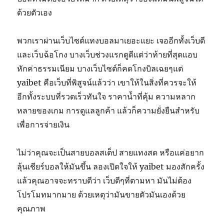
ด้วยตัวเอง
พวกเราผ่านเว็บไซต์แทงบอลมาเยอะแยะ เจออีกทั้งเว็บดี
และเว็บฉ้อโกง บางเว็บช่วงแรกดูดีแต่ว่าท้ายที่สุดแอบ
หักค่าธรรมเนียม บางเว็บไซต์ก็คดโกงบิลเฉยๆแต่
yaibet คือเว็บที่พิสูจน์แล้วว่า เขาให้ในสิ่งที่ควรจะให้
อีกทั้งระบบที่รวดเร็วทันใจ ราคาน้ำที่คุ้ม ความหลาก
หลายของเกม การดูแลลูกค้า แล้วก็ความยั่งยืนสำหรับ
เพื่อการจ่ายเงิน
ไม่ว่าคุณจะเป็นสายบอลสเต็ป สายแทงสด หรือแค่อยาก
ลุ้นเชียร์บอลให้มันขึ้น ลองเปิดใจให้ yaibet มองสักครั้ง
แล้วคุณอาจจะทราบดีว่า เว็บดีๆที่ตามหา มันไม่ต้อง
โปรโมทมากมาย ด้วยเหตุว่ามันขายตัวมันเองด้วย
คุณภาพ