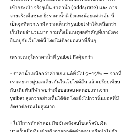
เข้ากระเป๋า จริงๆเป็น ราคาน้ำ (odds/rate) และ การ
จ่ายจริงเมื่อชนะ ยิ่งราคาน้ำดี ยิ่งแทงน้อยแต่ว่าคุ้ม นี่
เป็นจุดที่พวกเรามีความเห็นว่า yaibet ทำได้เหนือกว่า
เว็บไทยจำนวนมาก รวมทั้งเป็นเหตุผลสำคัญที่เรายังคง
ยืนอยู่กับเว็บไซต์นี้ โดยไม่ต้องมองหาที่อื่นๆ
เพราะเหตุใดราคาน้ำที่ yaibet ถึงคุ้มกว่า
• ราคาน้ำเหนือกว่าค่ายเอเย่นต์ทั่วไป 5–15% — จากที่
เราเคยวางคู่บอลเดียวกันในเว็บไซต์อื่น แล้วเปรียบเทียบ
กับ เดิมพันกีฬา พบว่าเมื่อบอลจบ ผลตอบแทนจาก
yaibet สูงกว่าอย่างเห็นได้ชัด โดยยิ่งไปกว่านั้นบอลที่มี
อัตราต่อรองไม่สูงมาก
• ไม่มีการหักค่าคอมมิชชั่นหลังจบใบเสร็จรับเงิน —
บางเว็บเมื่อเงินเข้าจริงอาจถูกตัดค่าคอม หรือนำไปคำ