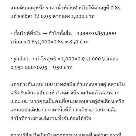
สมมติบอลคู่หนึ่ง ราคาน้ำที่เว็บทั่วๆไปให้มาอยู่ที่ 0.85
แต่ yaibet ให้ 0.95 หากแทง 1,000 บาท
• เว็บไซต์ทั่วไป → กำไรทั้งสิ้น = 1,000×0.851,000
\times 0.851,000×0.85 = 850 บาท
• yaibet → กำไรสุทธิ = 1,000×0.951,000 \times
0.951,000×0.95 = 950 บาท
แตกต่างกันแทบ 100 บาทต่อบิล ถ้าแทงหลายคู่ หลายใบ
เสร็จรับเงินต่อสัปดาห์ ส่วนต่างนี้รวมกันแล้วค่อนข้าง
เยอะแยะ หากคุณเป็นคนที่เล่นบอลหลายคู่ต่อเดือน หรือ
เล่นแบบสเต็ปยาว ราคาน้ำที่ดีกว่าเดียวอาจหมายคือ
กำไรที่กระจ่างแจ้งรวมทั้งจับต้องได้จริง
ความรู้สึกเมื่อเบิกเงินจากการแทงบอลที่ yaibet จากที่