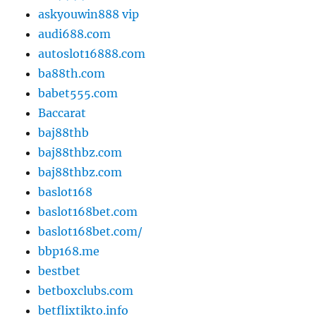
askyouwin888 vip
audi688.com
autoslot16888.com
ba88th.com
babet555.com
Baccarat
baj88thb
baj88thbz.com
baj88thbz.com
baslot168
baslot168bet.com
baslot168bet.com/
bbp168.me
bestbet
betboxclubs.com
betflixtikto.info