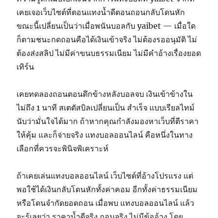
เคยเจอเว็บไซต์ที่ตอนแทงน้ำดีตอนถอนกลับโดนหัก
ขณะนี้เปลี่ยนเป็นว่าเมื่อพนันบอลกับ yaibet — เมื่อใด
ก็ตามชนะกดถอนคือได้เงินเข้าจริง ไม่ต้องรออนุมัติ ไม่
ต้องส่งสลิป ไม่มีค่าขนบธรรมเนียม ไม่มีคำอ้างเรื่องยอด
เทิร์น
เคยทดลองถอนตอนดึกข้างหลังบอลจบ เงินเข้าข้างใน
ไม่ถึง 1 นาที สเตตัสบิลเปลี่ยนเป็น สำเร็จ แบบเรียลไทม์
นับว่ามั่นใจได้มาก ถ้าหากคุณกำลังมองหาเว็บที่ตีราคา
ให้คุ้ม และก็จ่ายจริง แทงบอลออนไลน์ คือหนึ่งในทาง
เลือกที่ควรจะพินิจพิเคราะห์
ถ้าเคยเล่นแทงบอลออนไลน์ เว็บไซต์ที่อ้างโปรแรง แต่
พอใช้ได้เงินกลับโดนหักทั้งค่าคอม อีกทั้งค่าธรรมเนียม
หรือโดนจำกัดยอดถอน เมื่อพบ แทงบอลออนไลน์ แล้ว
จะรู้เลยว่า ราคาน้ำดีจริง ถอนจริง ไม่มีข้ออ้าง โดย