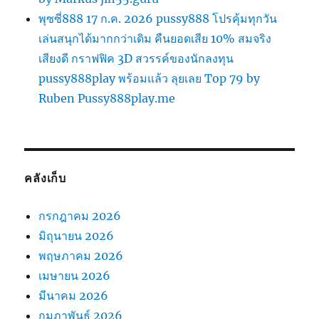
พุซซี่888 17 ก.ค. 2026 pussy888 โปรคุ้มทุกวัน
เล่นสนุกได้มากกว่าเดิม คืนยอดเสีย 10% สมจริง
เสียงดี กราฟฟิค 3D สวรรค์ของนักลงทุน
pussy888play พร้อมแล้ว ลุยเลย Top 79 by
Ruben Pussy888play.me
คลังเก็บ
กรกฎาคม 2026
มิถุนายน 2026
พฤษภาคม 2026
เมษายน 2026
มีนาคม 2026
กุมภาพันธ์ 2026