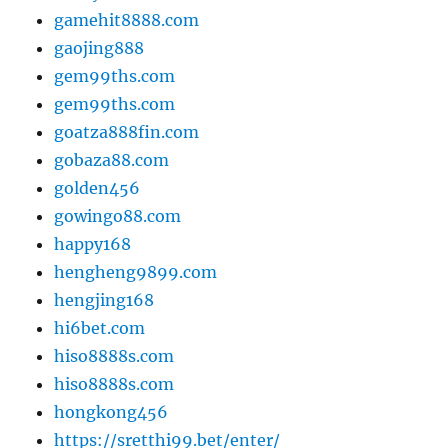
gamehit8888.com
gaojing888
gem99ths.com
gem99ths.com
goatza888fin.com
gobaza88.com
golden456
gowingo88.com
happy168
hengheng9899.com
hengjing168
hi6bet.com
hiso8888s.com
hiso8888s.com
hongkong456
https://sretthi99.bet/enter/