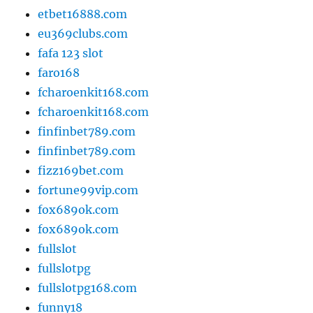
etbet16888.com
eu369clubs.com
fafa 123 slot
faro168
fcharoenkit168.com
fcharoenkit168.com
finfinbet789.com
finfinbet789.com
fizz169bet.com
fortune99vip.com
fox689ok.com
fox689ok.com
fullslot
fullslotpg
fullslotpg168.com
funny18