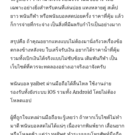
เฉพาะอย่างยิ่งสำหรับคนที่เล่นบ่อย แทงหลายคู่ สเต็ป
ยาว พนันกีฬา หรือพนันบอลสดบ่อยครั้ง ราคาที่คุ้ม แล้ว
ก็การจ่ายที่กระจ่าง เป็นสิ่งที่มีผลกับกำไรเป็นอย่างมาก
สรุปคือ ถ้าคุณอยากแทงแบบไม่ต้องมานั่งกังวลเรื่องข้อ
ตกลงข้างหลังจบ ใบเสร็จรับเงิน อยากได้ราคาน้ำที่คุ้ม
รวมทั้งเบิกเงินได้จริงแบบไม่ซับซ้อน เดิมพันกีฬา เป็น
เว็บไซต์ที่ควรจะทดลองอย่างเอาจริงเอาจังครับ
พนันบอล yaibet ผ่านมือถือได้ลื่นไหล ใช้งานง่าย
รองรับทั้งยังระบบ iOS รวมทั้ง Android โดยไม่ต้อง
โหลดแอป
ผู้ที่ถูกใจแทงผ่านมือถือจะรู้เลยว่า ถ้าหากเว็บไซต์ไม่ทำ
มาดี พนันบอลสดไม่ได้แน่ๆ เนื่องจากพิมพ์ยาก เลื่อนยาก
หรือโหลดช้า แต่ว่า yaibet ทำระบบบนโทรศัพท์มือถือ