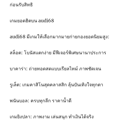
ก่อนรับสิทธิ
เกมยอดฮิตบน audi68
audi68 มีเกมให้เลือกมากมายก่ายกองยอดนิยมสูง:
สล็อต: โบนัสแตกง่าย มีฟีเจอร์พิเศษนานาประการ
บาคาร่า: ถ่ายทอดสดแบบเรียลไทม์ ภาพชัดเจน
รูเล็ต: เกมคาสิโนสุดคลาสสิก ลุ้นบันเทิงใจทุกตา
พนันบอล: ครบทุกลีก ราคาน้ำดี
เกมยิงปลา: ภาพงาม เล่นสนุก ทำเงินได้จริง