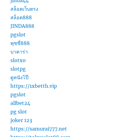
jinda44
สล็อตเว็บตรง
สล็อต888
JINDA888
pgslot
พุซซี่888
บาคาร่า
slotxo
slotpg
ดูหนังโป๊
https://1xbetth.vip
pgslot
allbet24
pg slot
joker 123
https://samurai777.net