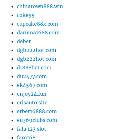
chinatown888.win
coke55
cupcake88x.com
daruma1688.com
debet
dgb222hot.com
dgb222hot.com
dr888bet.com
du2477.com
ek4567.com
enjoy24.fun
erisauto.site
etbet16888.com
eu369clubs.com
fafa 123 slot
faro168