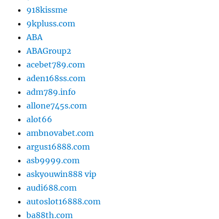
918kissme
9kpluss.com
ABA
ABAGroup2
acebet789.com
aden168ss.com
adm789.info
allone745s.com
alot66
ambnovabet.com
argus16888.com
asb9999.com
askyouwin888 vip
audi688.com
autoslot16888.com
ba88th.com