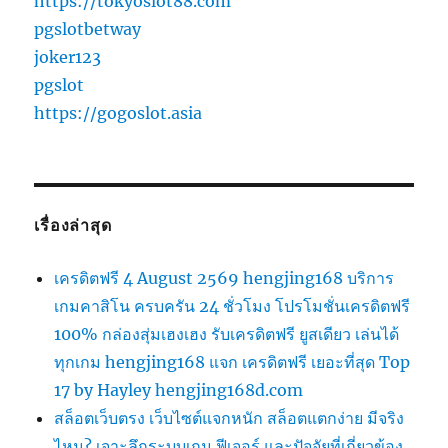
https://tokyoslot88.com
pgslotbetway
joker123
pgslot
https://gogoslot.asia
เรื่องล่าสุด
เครดิตฟรี 4 August 2569 hengjing168 บริการ
เกมคาสิโน ครบครัน 24 ชั่วโมง โปรโมชั่นเครดิตฟรี
100% กล่องสุ่มเฮงเฮง รับเครดิตฟรี ยูสเดียว เล่นได้
ทุกเกม hengjing168 แจก เครดิตฟรี เยอะที่สุด Top
17 by Hayley hengjing168d.com
สล็อตเว็บตรง เว็บไซต์แจกหนัก สล็อตแตกง่าย มีจริง
ไหม? เจาะลึกระบบเกม ฟีเจอร์ และปัจจัยที่เกี่ยวข้อง