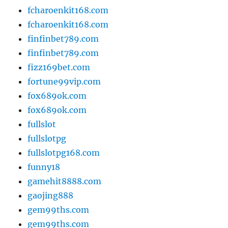
fcharoenkit168.com
fcharoenkit168.com
finfinbet789.com
finfinbet789.com
fizz169bet.com
fortune99vip.com
fox689ok.com
fox689ok.com
fullslot
fullslotpg
fullslotpg168.com
funny18
gamehit8888.com
gaojing888
gem99ths.com
gem99ths.com