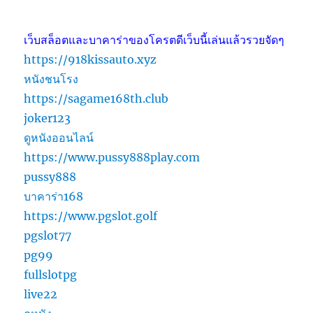
เว็บสล็อตและบาคาร่าของโครตดีเว็บนี้เล่นแล้วรวยจัดๆ
https://918kissauto.xyz
หนังชนโรง
https://sagame168th.club
joker123
ดูหนังออนไลน์
https://www.pussy888play.com
pussy888
บาคาร่า168
https://www.pgslot.golf
pgslot77
pg99
fullslotpg
live22