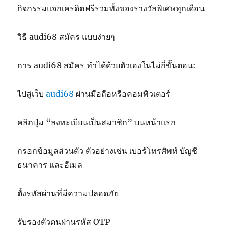
กิจกรรมแจกเครดิตฟรีรวมทั้งของรางวัลพิเศษทุกเดือน
วิธี audi68 สมัคร แบบง่ายๆ
การ audi68 สมัคร ทำได้ด้วยตัวเองในไม่กี่ขั้นตอน:
ไปสู่เว็บ
audi68
ผ่านมือถือหรือคอมพิวเตอร์
คลิกปุ่ม “ลงทะเบียนเป็นสมาชิก” บนหน้าแรก
กรอกข้อมูลส่วนตัว ตัวอย่างเช่น เบอร์โทรศัพท์ บัญชี
ธนาคาร และอีเมล
ตั้งรหัสผ่านที่มีความปลอดภัย
รับรองตัวตนผ่านรหัส OTP