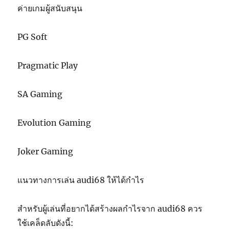
ค่ายเกมผู้สนับสนุน
PG Soft
Pragmatic Play
SA Gaming
Evolution Gaming
Joker Gaming
แนวทางการเล่น audi68 ให้ได้กำไร
สำหรับผู้เล่นที่อยากได้สร้างผลกำไรจาก audi68 ควร
ใช้เคล็ดลับดังนี้: