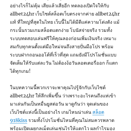
อย่างไรก็ไม่คุ้ม เสียแล้วเสียอีก ทดลองเปิดใจให้กับ
allbet24hr เว็บไซต์สล็อตเว็บตรงจากค่าย allbet24hr
แท้ ที่ใหญ่ที่สุดในไทย เว็บนี้ไม่ได้มีดีแค่ความโด่งดัง แม้
กระนั้นรวมเกมสล็อตแตกง่าย โบนัสจ่ายจริง รวมทั้ง
ระบบทดสอบเล่นฟรีให้คุณลองก่อนเพิ่มเงินจริง เหมาะ
สมกับทุกคนตั้งแต่มือใหม่จนถึงสายปั่นมือโปร พร้อม
ระบบฝากถอนออโต้ที่เร็วที่สุด แถมยังมีโปรโมชั่นแบบ
จัดเต็มให้รับแต่ละวัน ไม่ต้องง้อวันลอตเตอรี่ออก ก็แตก
ได้ทุกเกม!
ในบทความนี้พวกเราจะพาคุณไปรู้จักกับเว็บไซต์
allbet24hr ให้ลึกเพิ่มขึ้น ว่าเพราะอะไรคนถึงแห่เข้า
มาเล่นกันเป็นหมื่นยูสต่อวัน มาดูกันว่า จุดเด่นของ
เว็บไซต์แห่งนี้เป็นอย่างไร เกมไหนน่าเล่น
สล็อต
918kiss
รวมทั้งโปรโมชั่นไหนที่คุณไม่สมควรพลาด
พร้อมเปิดเผยกลเม็ดเล่นเช่นไรให้แตกไว ผลกำไรมอง