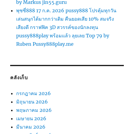
by Markus jin55.guru
พุซซี่888 17 ก.ค. 2026 pussy888 โปรคุ้มทุกวัน
เล่นสนุกได้มากกว่าเดิม คืนยอดเสีย 10% สมจริง
เสียงดี กราฟฟิค 3D สวรรค์ของนักลงทุน
pussy888play พร้อมแล้ว ลุยเลย Top 79 by
Ruben Pussy888play.me
คลังเก็บ
กรกฎาคม 2026
มิถุนายน 2026
พฤษภาคม 2026
เมษายน 2026
มีนาคม 2026