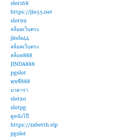
slot168
https://jin55.net
slot99
สล็อตเว็บตรง
jinda44
สล็อตเว็บตรง
สล็อต888
JINDA888
pgslot
พุซซี่888
บาคาร่า
slotxo
slotpg
ดูหนังโป๊
https://1xbetth.vip
pgslot