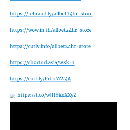
https://rebrand.ly/allbet24hr-store
https://wow.in.th/allbet24hr-store
https://cutly.info/allbet24hr-store
https://shorturl.asia/wXkHI
https://cutt.ly/FrbbMW4A
https://t.co/wJH6kxXXyZ