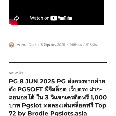
ผู้
เขียน
หมวด
ป้าย
Arthur Diaz
5 มิถุนายน 2025
918Kiss
918Kiss
เขียน
เมื่อ
หมู่
กำกับ
แนะแนว
ก่อนหน้า
เรื่อง
PG 8 JUN 2025 PG ส่งตรงจากค่าย
เรื่อง
ก่อน
ดัง PGSOFT พีจีสล็อต เว็บตรง ฝาก-
หน้า:
ถอนออโต้ ใน 3 วิแจกเครดิตฟรี 1,000
บาท Pgslot ทดลองเล่นสล็อตฟรี Top
72 by Brodie Pgslots.asia