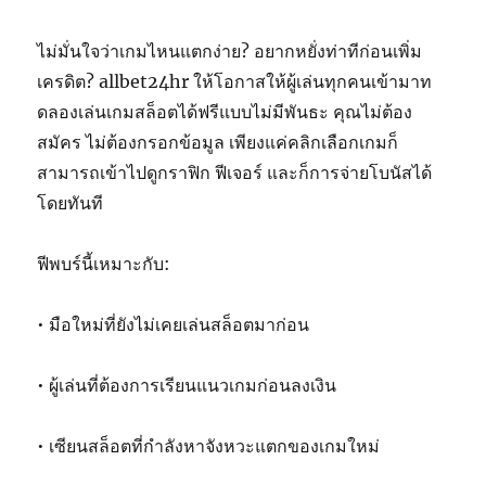
ไม่มั่นใจว่าเกมไหนแตกง่าย? อยากหยั่งท่าทีก่อนเพิ่ม
เครดิต? allbet24hr ให้โอกาสให้ผู้เล่นทุกคนเข้ามาท
ดลองเล่นเกมสล็อตได้ฟรีแบบไม่มีพันธะ คุณไม่ต้อง
สมัคร ไม่ต้องกรอกข้อมูล เพียงแค่คลิกเลือกเกมก็
สามารถเข้าไปดูกราฟิก ฟีเจอร์ และก็การจ่ายโบนัสได้
โดยทันที
ฟีพบร์นี้เหมาะกับ:
• มือใหม่ที่ยังไม่เคยเล่นสล็อตมาก่อน
• ผู้เล่นที่ต้องการเรียนแนวเกมก่อนลงเงิน
• เซียนสล็อตที่กำลังหาจังหวะแตกของเกมใหม่