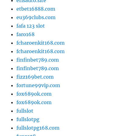
erisauto.site
etbet16888.com
eu369clubs.com
fafa 123 slot
faro168
fcharoenkit168.com
fcharoenkit168.com
finfinbet789.com
finfinbet789.com
fizz169bet.com
fortune99vip.com
fox689ok.com
fox689ok.com
fullslot
fullslotpg
fullslotpg168.com