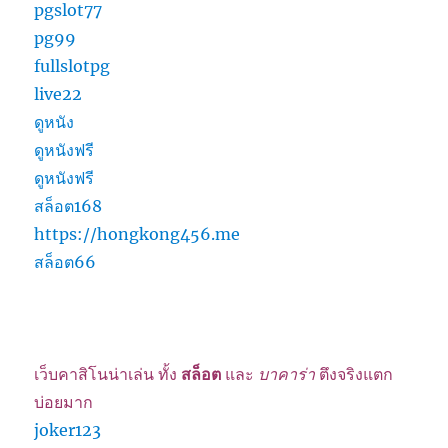
pgslot77
pg99
fullslotpg
live22
ดูหนัง
ดูหนังฟรี
ดูหนังฟรี
สล็อต168
https://hongkong456.me
สล็อต66
เว็บคาสิโนน่าเล่น ทั้ง
สล็อต
และ
บาคาร่า
ตึงจริงแตก
บ่อยมาก
joker123