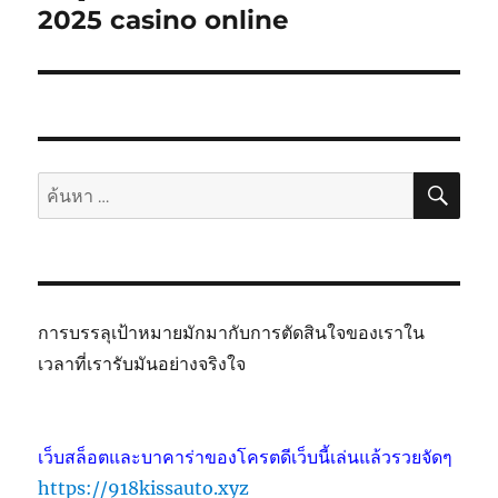
2025 casino online
ค้นห
ค้นหา:
การบรรลุเป้าหมายมักมากับการตัดสินใจของเราใน
เวลาที่เรารับมันอย่างจริงใจ
เว็บสล็อตและบาคาร่าของโครตดีเว็บนี้เล่นแล้วรวยจัดๆ
https://918kissauto.xyz