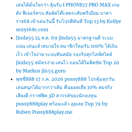
เล่นได้มั่นใจกว่า ลุ้นรับ I PHONE17 PRO MAX เกม
ดัง ฟีเจอร์ครบ สัมผัสโต๊ะสดระดับพรีเมียม บาคา
ร่า168 เข้าเล่นวันนี้ รับโปรดีทันที Top 13 by Kellye
sexy168c.com
Jinda55 14 ส.ค. 69 jinda55 มาตรฐานดี ระบบ
แน่น เล่นแล้วสบายใจ สมาชิกใหม่รับ 100% ได้เงิน
เร็ว เข้าใจง่าย ระบบทันสมัย รองรับทุกไลฟ์สไตล์
jinda55 สมัครง่าย เล่นไว ถอนได้ไม่ติดขัด Top 20
by Markus jin55.guru
พุซซี่888 17 ก.ค. 2026 pussy888 โปรคุ้มทุกวัน
เล่นสนุกได้มากกว่าเดิม คืนยอดเสีย 10% สมจริง
เสียงดี กราฟฟิค 3D สวรรค์ของนักลงทุน
pussy888play พร้อมแล้ว ลุยเลย Top 79 by
Ruben Pussy888play.me