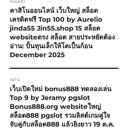
ก่อนหน้า
เรื่อง
คาสิโนออนไลน์ เว็บใหญ่ สล็อต
เรื่อง
ก่อน
เครดิตฟรี Top 100 by Aurelio
หน้า:
jinda55 Jin55.shop 15 สล็อต
websiteตรง สล็อต สายประหยัดต้อง
อ่าน: ปั้นทุนเล็กให้โตเป็นก้อน
December 2025
ถัดไป
เว็บเปิดใหม่ bonus888 ทดลองเล่น
เรื่อง
ต่อ
Top 9 by Jeramy pgslot
ไป:
Bonus888.org websiteใหญ่
สล็อต888 pgslot รวมลิสต์เกมคู่ใจ
จับคู่กับสล็อต888 แล้วยิงยาว 19 ต.ค.