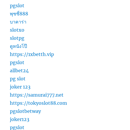
pgslot
พุซซี่888
บาคาร่า
slotxo
slotpg
ดูหนังโป๊
https://1xbetth.vip
pgslot
allbet24
pg slot
joker 123
https://samurai777.net
https://tokyoslot88.com
pgslotbetway
joker123
pgslot