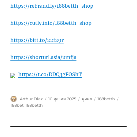
https://rebrand.ly/188betth-shop
https://cutly.info/188betth-shop
https://bitt.to/22f29r
https://shorturl.asia/umfja
https://t.co/DDQ3gFOShT
ผู้
เขียน
รูป
หมวด
ป้าย
Arthur Diaz
10 ตุลาคม 2025
พูดคุย
188betth
เขียน
เมื่อ
แบบ
หมู่
กำกับ
188bet
,
188betth
เรื่อง
แนะแนว