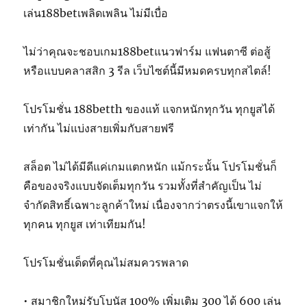
เล่น188betเพลิดเพลิน ไม่มีเบื่อ
ไม่ว่าคุณจะชอบเกม188betแนวฟาร์ม แฟนตาซี ต่อสู้
หรือแบบคลาสสิก 3 รีล เว็บไซต์นี้มีหมดครบทุกสไตล์!
โปรโมชั่น 188betth ของแท้ แจกหนักทุกวัน ทุกยูสได้
เท่ากัน ไม่แบ่งสายเพิ่มกับสายฟรี
สล็อต ไม่ได้มีดีแค่เกมแตกหนัก แม้กระนั้น โปรโมชั่นก็
คือของจริงแบบจัดเต็มทุกวัน รวมทั้งที่สำคัญเป็น ไม่
จำกัดสิทธิ์เฉพาะลูกค้าใหม่ เนื่องจากว่าตรงนี้เขาแจกให้
ทุกคน ทุกยูส เท่าเทียมกัน!
โปรโมชั่นเด็ดที่คุณไม่สมควรพลาด
• สมาชิกใหม่รับโบนัส 100% เพิ่มเติม 300 ได้ 600 เล่น