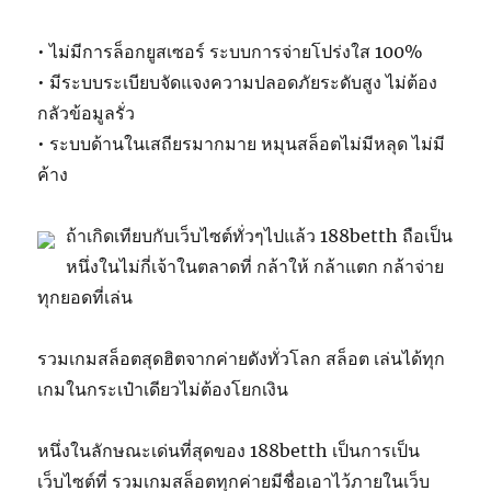
• ไม่มีการล็อกยูสเซอร์ ระบบการจ่ายโปร่งใส 100%
• มีระบบระเบียบจัดแจงความปลอดภัยระดับสูง ไม่ต้อง
กลัวข้อมูลรั่ว
• ระบบด้านในเสถียรมากมาย หมุนสล็อตไม่มีหลุด ไม่มี
ค้าง
ถ้าเกิดเทียบกับเว็บไซต์ทั่วๆไปแล้ว 188betth ถือเป็น
หนึ่งในไม่กี่เจ้าในตลาดที่ กล้าให้ กล้าแตก กล้าจ่าย
ทุกยอดที่เล่น
รวมเกมสล็อตสุดฮิตจากค่ายดังทั่วโลก สล็อต เล่นได้ทุก
เกมในกระเป๋าเดียวไม่ต้องโยกเงิน
หนึ่งในลักษณะเด่นที่สุดของ 188betth เป็นการเป็น
เว็บไซต์ที่ รวมเกมสล็อตทุกค่ายมีชื่อเอาไว้ภายในเว็บ