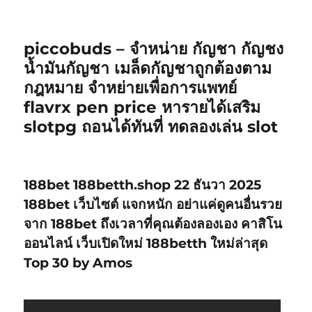
piccobuds – จำหน่าย กัญชา กัญชง
น้ำมันกัญชา เมล็ดกัญชาถูกต้องตาม
กฎหมาย จำหย่ายเพื่อการแพทย์
flavrx pen price หารายได้เสริม
slotpg ถอนได้ทันที่ ทดลองเล่น slot
188bet 188betth.shop 22 ธันวา 2025
188bet เว็บไซต์ แจกหนัก อย่าแค่ดูคนอื่นรวย
จาก 188bet ถึงเวลาที่คุณต้องลองเอง คาสิโน
ออนไลน์ เว็บเปิดใหม่ 188betth ใหม่ล่าสุด
Top 30 by Amos