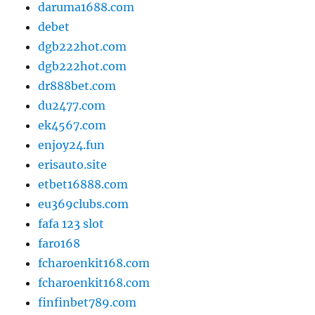
daruma1688.com
debet
dgb222hot.com
dgb222hot.com
dr888bet.com
du2477.com
ek4567.com
enjoy24.fun
erisauto.site
etbet16888.com
eu369clubs.com
fafa 123 slot
faro168
fcharoenkit168.com
fcharoenkit168.com
finfinbet789.com