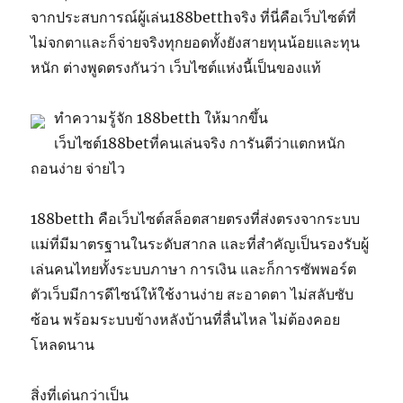
จากประสบการณ์ผู้เล่น188betthจริง ที่นี่คือเว็บไซต์ที่
ไม่จกตาและก็จ่ายจริงทุกยอดทั้งยังสายทุนน้อยและทุน
หนัก ต่างพูดตรงกันว่า เว็บไซต์แห่งนี้เป็นของแท้
ทำความรู้จัก 188betth ให้มากขึ้น
เว็บไซต์188betที่คนเล่นจริง การันตีว่าแตกหนัก
ถอนง่าย จ่ายไว
188betth คือเว็บไซต์สล็อตสายตรงที่ส่งตรงจากระบบ
แม่ที่มีมาตรฐานในระดับสากล และที่สำคัญเป็นรองรับผู้
เล่นคนไทยทั้งระบบภาษา การเงิน และก็การซัพพอร์ต
ตัวเว็บมีการดีไซน์ให้ใช้งานง่าย สะอาดตา ไม่สลับซับ
ซ้อน พร้อมระบบข้างหลังบ้านที่ลื่นไหล ไม่ต้องคอย
โหลดนาน
สิ่งที่เด่นกว่าเป็น