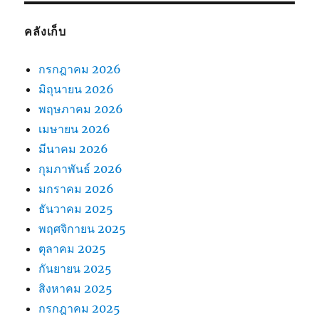
คลังเก็บ
กรกฎาคม 2026
มิถุนายน 2026
พฤษภาคม 2026
เมษายน 2026
มีนาคม 2026
กุมภาพันธ์ 2026
มกราคม 2026
ธันวาคม 2025
พฤศจิกายน 2025
ตุลาคม 2025
กันยายน 2025
สิงหาคม 2025
กรกฎาคม 2025