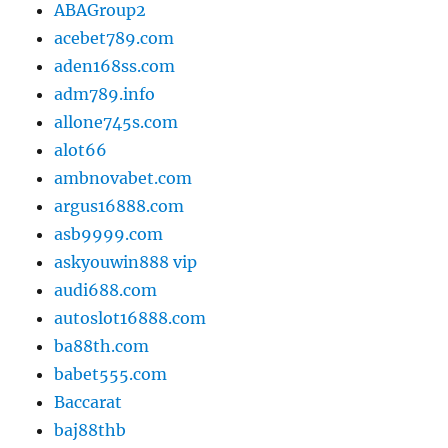
ABAGroup2
acebet789.com
aden168ss.com
adm789.info
allone745s.com
alot66
ambnovabet.com
argus16888.com
asb9999.com
askyouwin888 vip
audi688.com
autoslot16888.com
ba88th.com
babet555.com
Baccarat
baj88thb