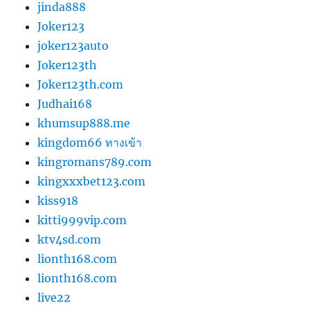
jinda888
Joker123
joker123auto
Joker123th
Joker123th.com
Judhai168
khumsup888.me
kingdom66 ทางเข้า
kingromans789.com
kingxxxbet123.com
kiss918
kitti999vip.com
ktv4sd.com
lionth168.com
lionth168.com
live22