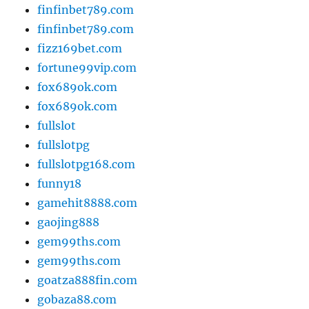
finfinbet789.com
finfinbet789.com
fizz169bet.com
fortune99vip.com
fox689ok.com
fox689ok.com
fullslot
fullslotpg
fullslotpg168.com
funny18
gamehit8888.com
gaojing888
gem99ths.com
gem99ths.com
goatza888fin.com
gobaza88.com