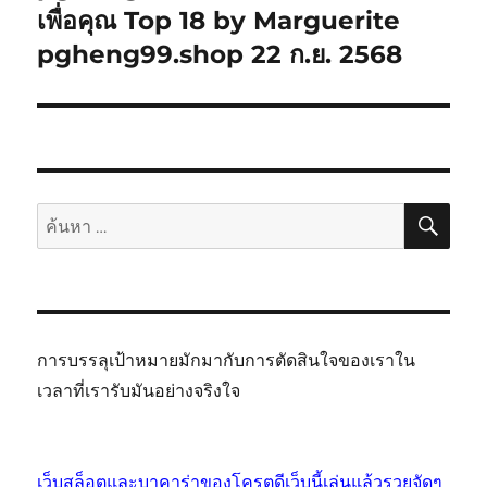
เพื่อคุณ Top 18 by Marguerite
pgheng99.shop 22 ก.ย. 2568
ค้นห
ค้นหา:
การบรรลุเป้าหมายมักมากับการตัดสินใจของเราใน
เวลาที่เรารับมันอย่างจริงใจ
เว็บสล็อตและบาคาร่าของโครตดีเว็บนี้เล่นแล้วรวยจัดๆ