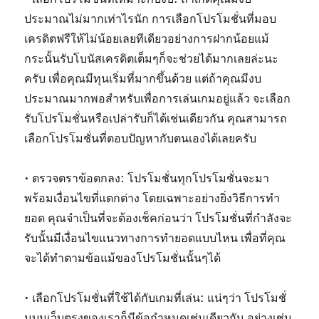
ประมาณไม่มากเท่าไรนัก การเลือกโปรโมชั่นที่มอบ
เครดิตฟรีให้ไม่น้อยเลยทีเดียวอย่างการฝากน้อยแม้
กระนั้นรับโบนัสเครดิตเต็มๆก็จะช่วยได้มากเลยล่ะนะ
ครับ เพื่อคุณมีทุนเริ่มที่มากขึ้นด้วย แต่ถ้าคุณมีงบ
ประมาณมากพอสำหรับเพื่อการเล่นเกมอยู่แล้ว จะเลือก
รับโปรโมชั่นหรือเปล่ารับก็ได้เช่นเดียวกัน คุณสามารถ
เลือกโปรโมชั่นที่ตอบปัญหากับตนเองได้เลยครับ
• ตรวจตราข้อตกลง: โปรโมชั่นทุกโปรโมชั่นจะมา
พร้อมเงื่อนไขที่แตกต่าง โดยเฉพาะอย่างยิ่งวิธีการทำ
ยอด คุณจำเป็นที่จะต้องเช็คก่อนว่า โปรโมชั่นที่กำลังจะ
รับนั้นมีเงื่อนไขแนวทางการทำยอดแบบไหน เพื่อที่คุณ
จะได้ทำตามข้อแม้ของโปรโมชั่นนั้นๆได้
• เลือกโปรโมชั่นที่ใช้ได้กับเกมที่เล่น: แน่ๆว่า โปรโมชั่
นบนเว็บตรงของเราก็มีข้อกำหนดเช่นเดียวกัน อย่างเช่น