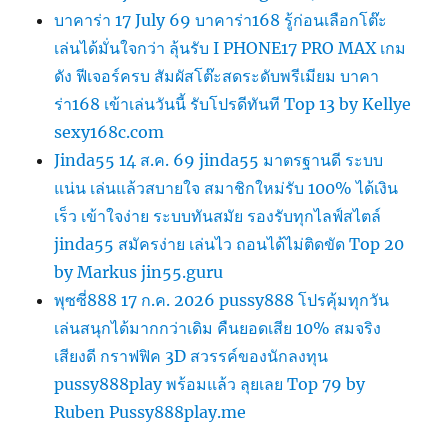
บาคาร่า 17 July 69 บาคาร่า168 รู้ก่อนเลือกโต๊ะ
เล่นได้มั่นใจกว่า ลุ้นรับ I PHONE17 PRO MAX เกม
ดัง ฟีเจอร์ครบ สัมผัสโต๊ะสดระดับพรีเมียม บาคา
ร่า168 เข้าเล่นวันนี้ รับโปรดีทันที Top 13 by Kellye
sexy168c.com
Jinda55 14 ส.ค. 69 jinda55 มาตรฐานดี ระบบ
แน่น เล่นแล้วสบายใจ สมาชิกใหม่รับ 100% ได้เงิน
เร็ว เข้าใจง่าย ระบบทันสมัย รองรับทุกไลฟ์สไตล์
jinda55 สมัครง่าย เล่นไว ถอนได้ไม่ติดขัด Top 20
by Markus jin55.guru
พุซซี่888 17 ก.ค. 2026 pussy888 โปรคุ้มทุกวัน
เล่นสนุกได้มากกว่าเดิม คืนยอดเสีย 10% สมจริง
เสียงดี กราฟฟิค 3D สวรรค์ของนักลงทุน
pussy888play พร้อมแล้ว ลุยเลย Top 79 by
Ruben Pussy888play.me