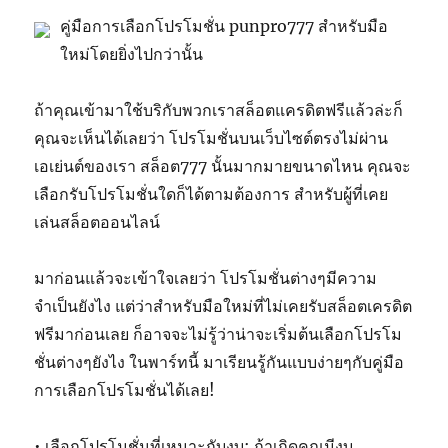
คู่มือการเลือกโปรโมชั่น punpro777 สำหรับมือ
ใหม่โดยยิ่งไปกว่านั้น
ถ้าคุณเข้ามาใช้บริกับพวกเราสล็อตแครดิตฟรีแล้วล่ะก็
คุณจะเห็นได้เลยว่า โปรโมชั่นบนเว็บไซต์ตรงไม่ผ่าน
เอเย่นต์ของเรา สล็อต777 นั้นมากมายขนาดไหน คุณจะ
เลือกรับโปรโมชั่นใดก็ได้ตามต้องการ สำหรับผู้ที่เคย
เล่นสล็อตออนไลน์
มาก่อนแล้วจะเข้าใจเลยว่า โปรโมชั่นต่างๆมีความ
จำเป็นยังไง แต่ว่าสำหรับมือใหม่ที่ไม่เคยรับสล็อตเครดิต
ฟรีมาก่อนเลย ก็อาจจะไม่รู้ว่าน่าจะเริ่มต้นเลือกโปรโม
ชั่นต่างๆยังไง ในพาร์ทนี้ มาเรียนรู้กันแบบง่ายๆกับคู่มือ
การเลือกโปรโมชั่นได้เลย!
• เลือกโปรโมชั่นที่เหมาะกับงบ: ถ้าเกิดคุณมีงบ