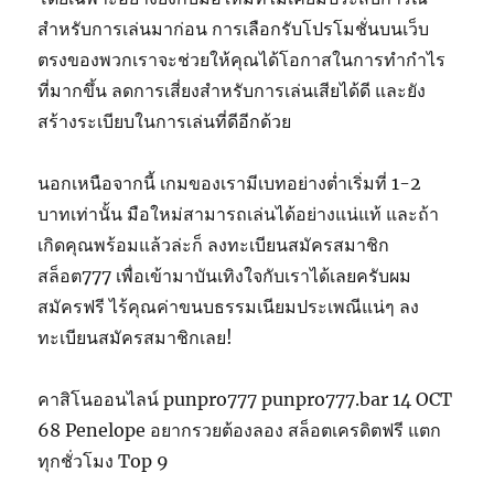
สำหรับการเล่นมาก่อน การเลือกรับโปรโมชั่นบนเว็บ
ตรงของพวกเราจะช่วยให้คุณได้โอกาสในการทำกำไร
ที่มากขึ้น ลดการเสี่ยงสำหรับการเล่นเสียได้ดี และยัง
สร้างระเบียบในการเล่นที่ดีอีกด้วย
นอกเหนือจากนี้ เกมของเรามีเบทอย่างต่ำเริ่มที่ 1-2
บาทเท่านั้น มือใหม่สามารถเล่นได้อย่างแน่แท้ และถ้า
เกิดคุณพร้อมแล้วล่ะก็ ลงทะเบียนสมัครสมาชิก
สล็อต777 เพื่อเข้ามาบันเทิงใจกับเราได้เลยครับผม
สมัครฟรี ไร้คุณค่าขนบธรรมเนียมประเพณีแน่ๆ ลง
ทะเบียนสมัครสมาชิกเลย!
คาสิโนออนไลน์ punpro777 punpro777.bar 14 OCT
68 Penelope อยากรวยต้องลอง สล็อตเครดิตฟรี แตก
ทุกชั่วโมง Top 9