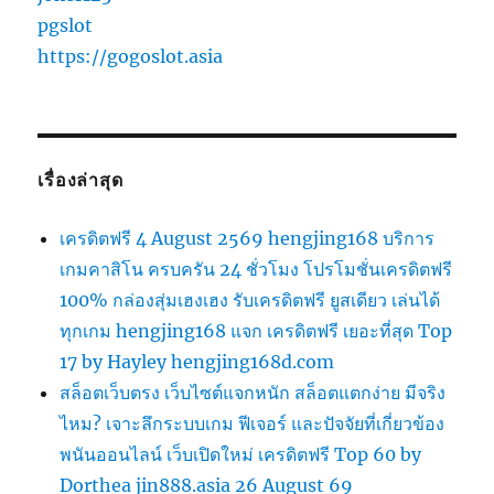
pgslot
https://gogoslot.asia
เรื่องล่าสุด
เครดิตฟรี 4 August 2569 hengjing168 บริการ
เกมคาสิโน ครบครัน 24 ชั่วโมง โปรโมชั่นเครดิตฟรี
100% กล่องสุ่มเฮงเฮง รับเครดิตฟรี ยูสเดียว เล่นได้
ทุกเกม hengjing168 แจก เครดิตฟรี เยอะที่สุด Top
17 by Hayley hengjing168d.com
สล็อตเว็บตรง เว็บไซต์แจกหนัก สล็อตแตกง่าย มีจริง
ไหม? เจาะลึกระบบเกม ฟีเจอร์ และปัจจัยที่เกี่ยวข้อง
พนันออนไลน์ เว็บเปิดใหม่ เครดิตฟรี Top 60 by
Dorthea jin888.asia 26 August 69