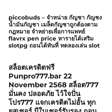
piccobuds – จำหน่าย กัญชา กัญชง
น้ำมันกัญชา เมล็ดกัญชาถูกต้องตาม
กฎหมาย จำหย่ายเพื่อการแพทย์
flavrx pen price หารายได้เสริม
slotpg ถอนได้ทันที่ ทดลองเล่น slot
สล็อตเครดิตฟรี
Punpro777.bar 22
November 2568 สล็อต777
มั่นคง ปลอดภัย ไว้ใจปั่น
โปร777 แจกเครดิตไม่อั้น ทุก
ยูสเซอร์ มีใบเซอร์รับรอง ถอน