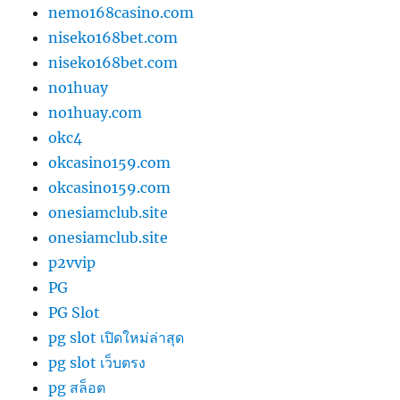
nemo168casino.com
niseko168bet.com
niseko168bet.com
no1huay
no1huay.com
okc4
okcasino159.com
okcasino159.com
onesiamclub.site
onesiamclub.site
p2vvip
PG
PG Slot
pg slot เปิดใหม่ล่าสุด
pg slot เว็บตรง
pg สล็อต