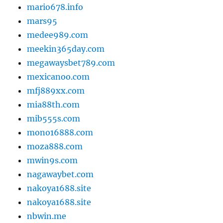
mario678.info
mars95
medee989.com
meekin365day.com
megawaysbet789.com
mexicanoo.com
mfj889xx.com
mia88th.com
mib555s.com
mono16888.com
moza888.com
mwin9s.com
nagawaybet.com
nakoya1688.site
nakoya1688.site
nbwin.me