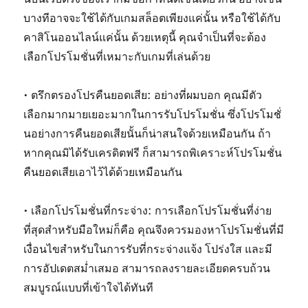
บางทีอาจจะใช้ได้กับเกมสล็อตเพียงแค่นั้น หรือใช้ได้กับ
คาสิโนออนไลน์แค่นั้น ด้วยเหตุนี้ คุณจำเป็นที่จะต้อง
เลือกโปรโมชั่นที่เหมาะกับเกมที่เล่นด้วย
• ตรึกตรองโปรคืนยอดเสีย: อย่างที่ผมบอก คุณมีตัว
เลือกมากมายเยอะมากในการรับโปรโมชั่น ซึ่งโปรโมชั่
นอย่างการคืนยอดเสียนั้นก็น่าสนใจด้วยเหมือนกัน ถ้า
หากคุณมิได้รับเครดิตฟรี ก็สามารถพิเคราะห์โปรโมชั่น
คืนยอดเสียเอาไว้ได้ด้วยเหมือนกัน
• เลือกโปรโมชั่นที่กระจ่าง: การเลือกโปรโมชั่นที่ง่าย
ที่สุดสำหรับมือใหม่ก็คือ คุณจึงควรมองหาโปรโมชั่นที่มี
เงื่อนไขสำหรับในการรับที่กระจ่างแจ้ง โปร่งใส และมี
การอัปเดตสม่ำเสมอ สามารถลงรายละเอียดครบถ้วน
สมบูรณ์แบบที่เข้าใจได้ทันที