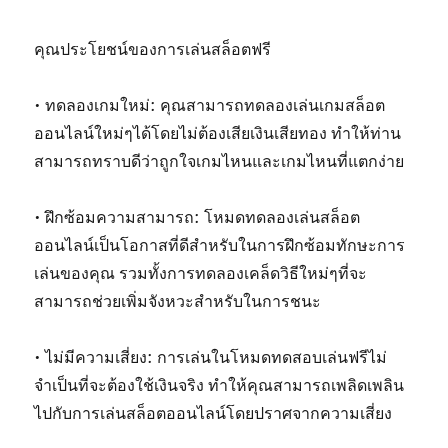
คุณประโยชน์ของการเล่นสล็อตฟรี
• ทดลองเกมใหม่: คุณสามารถทดลองเล่นเกมสล็อต
ออนไลน์ใหม่ๆได้โดยไม่ต้องเสียเงินเสียทอง ทำให้ท่าน
สามารถทราบดีว่าถูกใจเกมไหนและเกมไหนที่แตกง่าย
• ฝึกซ้อมความสามารถ: โหมดทดลองเล่นสล็อต
ออนไลน์เป็นโอกาสที่ดีสำหรับในการฝึกซ้อมทักษะการ
เล่นของคุณ รวมทั้งการทดลองเคล็ดวิธีใหม่ๆที่จะ
สามารถช่วยเพิ่มจังหวะสำหรับในการชนะ
• ไม่มีความเสี่ยง: การเล่นในโหมดทดสอบเล่นฟรีไม่
จำเป็นที่จะต้องใช้เงินจริง ทำให้คุณสามารถเพลิดเพลิน
ไปกับการเล่นสล็อตออนไลน์โดยปราศจากความเสี่ยง