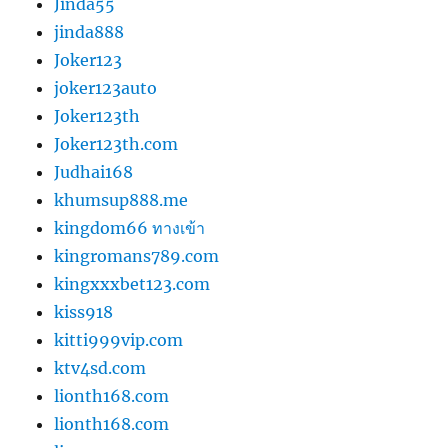
Jinda55
jinda888
Joker123
joker123auto
Joker123th
Joker123th.com
Judhai168
khumsup888.me
kingdom66 ทางเข้า
kingromans789.com
kingxxxbet123.com
kiss918
kitti999vip.com
ktv4sd.com
lionth168.com
lionth168.com