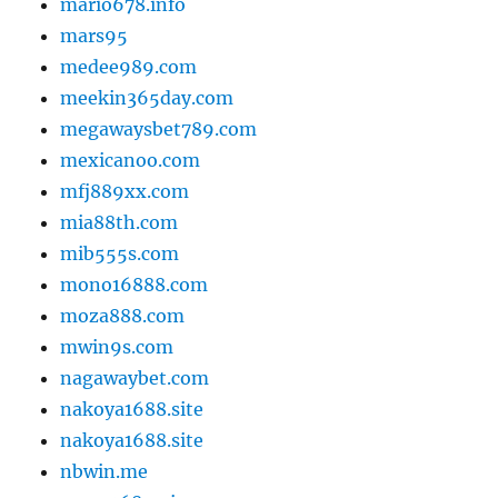
mario678.info
mars95
medee989.com
meekin365day.com
megawaysbet789.com
mexicanoo.com
mfj889xx.com
mia88th.com
mib555s.com
mono16888.com
moza888.com
mwin9s.com
nagawaybet.com
nakoya1688.site
nakoya1688.site
nbwin.me