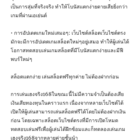
เป็นการสุ่มที่จริงจริง ทำให้โบนัสแตกง่ายดายเสียยิ่งกว่า
เกมที่ผ่านเอเย่นต์
• การอัปเดตเกมใหม่เสมอๆ: เว็บไซต์สล็อตเว็บไซต์ตรง
มักจะมีการอัปเดตเกมสล็อตใหม่ๆอยู่เสมอ ทำให้ผู้เล่นได้
โอกาสทดสอบเล่นเกมสล็อตที่มีโบนัสแตกง่ายและมีฟี
พบร์ใหม่ๆ
สล็อตแตกง่าย เล่นสล็อตฟรีทุกค่าย ไม่ต้องฝากก่อน
การเล่นเฮงจริง168ในขณะนี้ไม่มีความจำเป็นต้องเสีย
เงินเสียทองทุนในคราวแรก เนื่องจากหลายเว็บไซต์ได้
เปิดให้ผู้เล่นสามารถเล่นสล็อตฟรีได้โดยไม่ต้องฝากเงิน
ก่อน โดยเฉพาะสล็อตเว็บไซต์ตรงที่มีการเปิดโหมด
ทดสอบเล่นฟรีเพื่อผู้เล่นได้ฝึกซ้อมและก็ทดลองเล่นเกม
เฮงจริง168จากหลายค่ายชั้นนำ