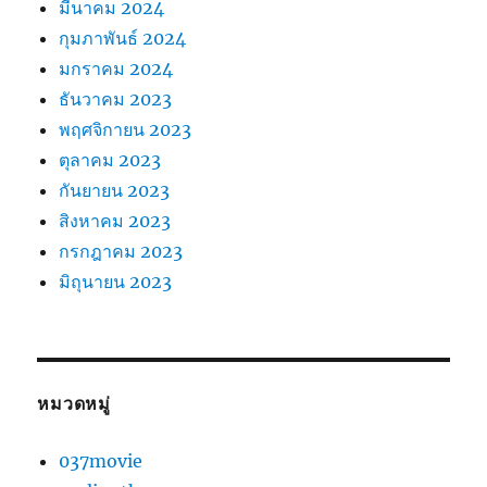
มีนาคม 2024
กุมภาพันธ์ 2024
มกราคม 2024
ธันวาคม 2023
พฤศจิกายน 2023
ตุลาคม 2023
กันยายน 2023
สิงหาคม 2023
กรกฎาคม 2023
มิถุนายน 2023
หมวดหมู่
037movie