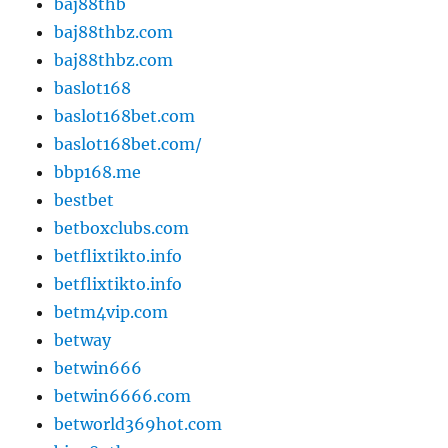
baj88thb
baj88thbz.com
baj88thbz.com
baslot168
baslot168bet.com
baslot168bet.com/
bbp168.me
bestbet
betboxclubs.com
betflixtikto.info
betflixtikto.info
betm4vip.com
betway
betwin666
betwin6666.com
betworld369hot.com