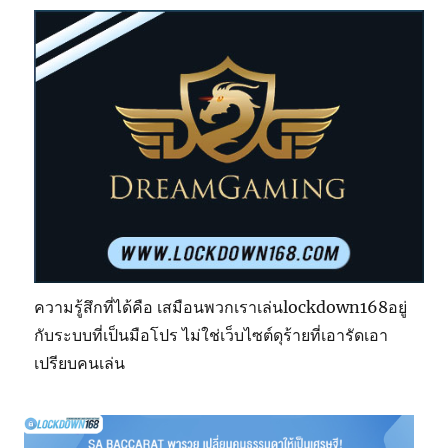
ความรู้สึกที่ได้คือ เสมือนพวกเราเล่นlockdown168อยู่
กับระบบที่เป็นมือโปร ไม่ใช่เว็บไซต์ดุร้ายที่เอารัดเอา
เปรียบคนเล่น