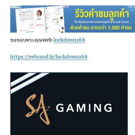
ขอขอบพระคุณweb
lockdown168
https://rebrand.ly/lockdown168