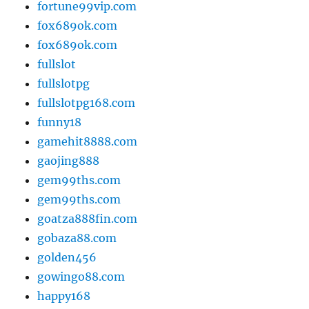
fortune99vip.com
fox689ok.com
fox689ok.com
fullslot
fullslotpg
fullslotpg168.com
funny18
gamehit8888.com
gaojing888
gem99ths.com
gem99ths.com
goatza888fin.com
gobaza88.com
golden456
gowingo88.com
happy168