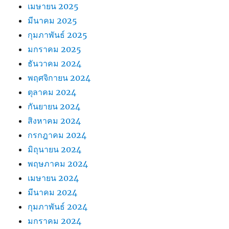
เมษายน 2025
มีนาคม 2025
กุมภาพันธ์ 2025
มกราคม 2025
ธันวาคม 2024
พฤศจิกายน 2024
ตุลาคม 2024
กันยายน 2024
สิงหาคม 2024
กรกฎาคม 2024
มิถุนายน 2024
พฤษภาคม 2024
เมษายน 2024
มีนาคม 2024
กุมภาพันธ์ 2024
มกราคม 2024