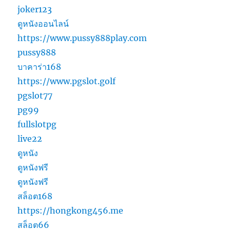
joker123
ดูหนังออนไลน์
https://www.pussy888play.com
pussy888
บาคาร่า168
https://www.pgslot.golf
pgslot77
pg99
fullslotpg
live22
ดูหนัง
ดูหนังฟรี
ดูหนังฟรี
สล็อต168
https://hongkong456.me
สล็อต66