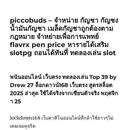
piccobuds – จำหน่าย กัญชา กัญชง
น้ำมันกัญชา เมล็ดกัญชาถูกต้องตาม
กฎหมาย จำหย่ายเพื่อการแพทย์
flavrx pen price หารายได้เสริม
slotpg ถอนได้ทันที่ ทดลองเล่น slot
พนันออนไลน์ เว็บตรง ทดลองเล่น Top 39 by
Drew 27 ล็อกดาวน์168 เว็บตรง สูตรสล็อต
2025 ล่าสุด ใช้ได้จริงจากเซียนตัวจริง พฤศจิก
า 25
lockdown168 เว็บคาสิโนออนไลน์ที่กล้าใช้ยาวๆไม่
เคยเจอทุจริต