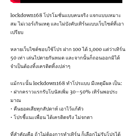
lockdown168 โปรโมชั่นแบบคนจริง แจกแบบเหมาะ
สม ไม่เวอร์เกินเหตุ และไม่บังคับเทิร์นแบบเว็บไซต์ที่เอา
เปรียบ
หลายเว็บไซต์ชอบใช้โปร ฝาก 100 ได้ 1,000 แต่ว่าเทิร์น
50 เท่า เล่นไปตายกันหมด และจากนั้นก็ถอนออกมิได้
จำเป็นต้องทิ้งเครดิตทิ้งเปล่าๆ
แม้กระนั้น lockdown168 ทำโปรแบบ มีเหตุมีผล เป็น:
• ฝากคราวแรกรับโบนัสเพิ่ม 30–50% เทิร์นพอประ
มาณ
• คืนยอดเสียทุกสัปดาห์ เอาไว้แก้ตัว
• โปรชี้แนะเพื่อน ได้เครดิตจริง ไม่จกตา
ที่สำคัญคือ ถ้าไม่ต้องการทำเทิร์น ก็เลือกไม่รับโปรได้