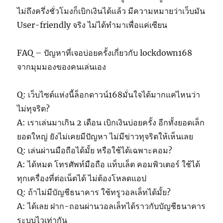
ไม่ถึงครึ่งชั่วโมงก็เบิกเงินได้แล้ว มีความหมายว่าเว็บมัน
User-friendly จริง ไม่ได้ทำมาเพื่อแค่เซียน
FAQ – ปัญหาที่เจอบ่อยครั้งเกี่ยวกับ lockdown168
จากมุมมองของคนเล่นเอง
Q: เว็บไซต์แห่งนี้ล็อกดาวน์168มั่นใจได้มากแค่ไหนว่า
ไม่ทุจริต?
A: เราเล่นมาเกิน 2 เดือน เบิกเงินบ่อยครั้ง อีกทั้งยอดเล็ก
ยอดใหญ่ ยังไม่เคยมีปัญหา ไม่มีข่าวทุจริตให้เห็นเลย
Q: เล่นผ่านมือถือได้มั้ย หรือใช้ได้เฉพาะคอม?
A: ได้หมด โทรศัพท์มือถือ แท็บเล็ต คอมพิวเตอร์ ใช้ได้
ทุกเครื่องที่ต่อเน็ตได้ ไม่ต้องโหลดแอป
Q: ถ้าไม่มีบัญชีธนาคาร ใช้ทรูวอลเล็ทได้มั้ย?
A: ได้เลย ฝาก-ถอนผ่านวอลเล็ทได้ราวกับบัญชีธนาคาร
ระบบไวเท่ากัน