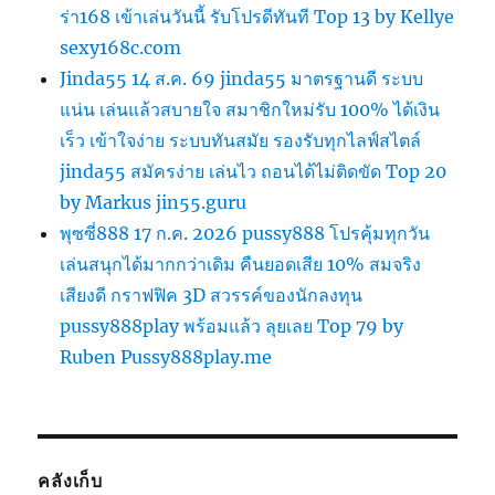
ร่า168 เข้าเล่นวันนี้ รับโปรดีทันที Top 13 by Kellye
sexy168c.com
Jinda55 14 ส.ค. 69 jinda55 มาตรฐานดี ระบบ
แน่น เล่นแล้วสบายใจ สมาชิกใหม่รับ 100% ได้เงิน
เร็ว เข้าใจง่าย ระบบทันสมัย รองรับทุกไลฟ์สไตล์
jinda55 สมัครง่าย เล่นไว ถอนได้ไม่ติดขัด Top 20
by Markus jin55.guru
พุซซี่888 17 ก.ค. 2026 pussy888 โปรคุ้มทุกวัน
เล่นสนุกได้มากกว่าเดิม คืนยอดเสีย 10% สมจริง
เสียงดี กราฟฟิค 3D สวรรค์ของนักลงทุน
pussy888play พร้อมแล้ว ลุยเลย Top 79 by
Ruben Pussy888play.me
คลังเก็บ