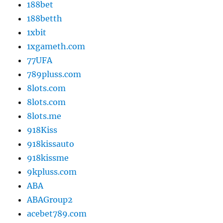
188bet
188betth
1xbit
1xgameth.com
77UFA
789pluss.com
8lots.com
8lots.com
8lots.me
918Kiss
918kissauto
918kissme
9kpluss.com
ABA
ABAGroup2
acebet789.com