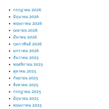
กรกฎาคม 2026
มิถุนายน 2026
พฤษภาคม 2026
เมษายน 2026
มีนาคม 2026
กุมภาพันธ์ 2026
มกราคม 2026
ธันวาคม 2025
พฤศจิกายน 2025
ตุลาคม 2025
กันยายน 2025
สิงหาคม 2025
กรกฎาคม 2025
มิถุนายน 2025
พฤษภาคม 2025