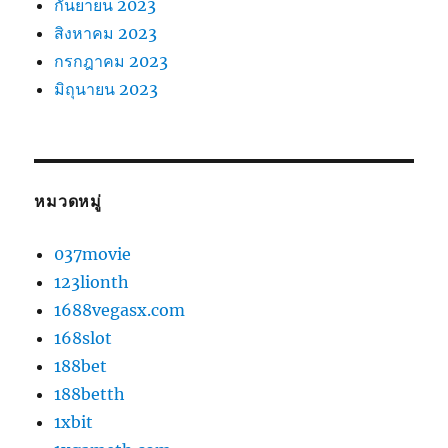
กันยายน 2023
สิงหาคม 2023
กรกฎาคม 2023
มิถุนายน 2023
หมวดหมู่
037movie
123lionth
1688vegasx.com
168slot
188bet
188betth
1xbit