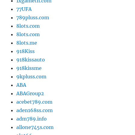
1xgameth.com
77UFA
789pluss.com
8lots.com
8lots.com
8lots.me
918Kiss
918kissauto
918kissme
9kpluss.com
ABA
ABAGroup2
acebet789.com
aden168ss.com
adm789.info
allone745s.com