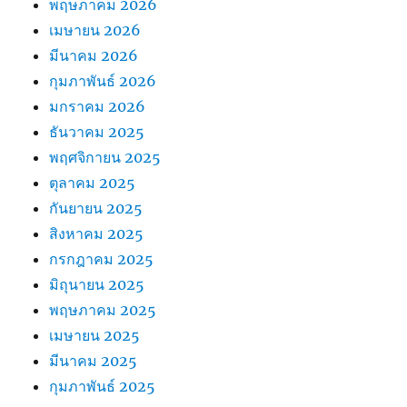
พฤษภาคม 2026
เมษายน 2026
มีนาคม 2026
กุมภาพันธ์ 2026
มกราคม 2026
ธันวาคม 2025
พฤศจิกายน 2025
ตุลาคม 2025
กันยายน 2025
สิงหาคม 2025
กรกฎาคม 2025
มิถุนายน 2025
พฤษภาคม 2025
เมษายน 2025
มีนาคม 2025
กุมภาพันธ์ 2025