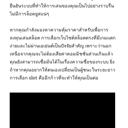
ยืนยันระบบที่ทำให้การเล่นของคุณเป็นไปอย่างราบรื่น
ไม่มีการล็อคยูสแน่ๆ
หากคุณกำลังมองหาความคุ้มราคาสำหรับเพื่อการ
ลงทุนเล่นสล็อต การเลือกเว็บไซต์สล็อตตรงที่มีเกมแตก
ง่ายและไม่ผ่านเอเย่นต์เป็นปัจจัยสำคัญ เพราะว่านอก
เหนือจากคุณจะไม่ต้องเสียค่าคอมมิชชั่นส่วนเกินแล้ว
คุณยังสามารถเชื่อมั่นได้ในเรื่องความซื่อของระบบ ยิ่ง
ถ้าหากคุณอยากให้ตนเองเปลี่ยนเป็นผู้ชนะในระยะยาว
การเลือก slot คืออีกก้าวที่จะทำให้คุณเป็นต่อ