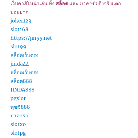
เว็บคาสิโนน่าเล่น ทั้ง
สล็อต
และ
บาคาร่า
ตึงจริงแตก
บ่อยมาก
joker123
slot168
https://jin55.net
slot99
สล็อตเว็บตรง
jinda44
สล็อตเว็บตรง
สล็อต888
JINDA888
pgslot
พุซซี่888
บาคาร่า
slotxo
slotpg