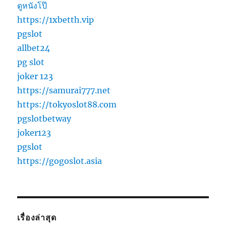
ดูหนังโป๊
https://1xbetth.vip
pgslot
allbet24
pg slot
joker 123
https://samurai777.net
https://tokyoslot88.com
pgslotbetway
joker123
pgslot
https://gogoslot.asia
เรื่องล่าสุด