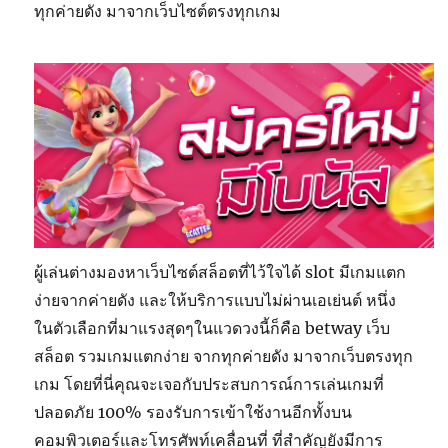
ทุกค่ายดัง มาจากเว็บไซต์ตรงทุกเกม
ผู้เล่นต่างมองหาเว็บไซต์สล็อตที่ไว้ใจได้ slot มีเกมแตก
ง่ายจากค่ายดัง และให้บริการแบบไม่ผ่านเอเย่นต์ หนึ่ง
ในตัวเลือกที่มาแรงสุดๆในแวดวงนี้ก็คือ betway เว็บ
สล็อต รวมเกมแตกง่าย จากทุกค่ายดัง มาจากเว็บตรงทุก
เกม โดยที่นี่คุณจะเจอกับประสบการณ์การเล่นเกมที่
ปลอดภัย 100% รองรับการเข้าใช้งานอีกทั้งบน
คอมพิวเตอร์และโทรศัพท์เคลื่อนที่ ที่สำคัญยังมีการ