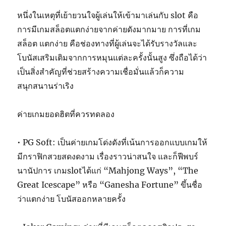
หนึ่งในเหตุที่เย้ายวนใจผู้เล่นให้เข้ามาเล่นกับ slot คือ
การมีเกมสล็อตแตกง่ายจากค่ายดังมากมาย การที่เกม
สล็อต แตกง่าย คือช่องทางที่ผู้เล่นจะได้รับรางวัลและ
โบนัสเสริมเติมจากการหมุนแต่ละครั้งนั้นสูง ซึ่งถือได้ว่า
เป็นสิ่งสำคัญที่ช่วยสร้างความเชื่อมั่นแล้วก็ความ
สนุกสนานร่าเริง
ค่ายเกมยอดฮิตที่ควรทดลอง
• PG Soft: เป็นค่ายเกมโด่งดังที่เน้นการออกแบบเกมให้
มีกราฟิกสวยสดงดงาม เรื่องราวน่าสนใจ และก็ฟีพบร์
นานัปการ เกมslotได้แก่ “Mahjong Ways”, “The
Great Icescape” หรือ “Ganesha Fortune” ขึ้นชื่อ
ว่าแตกง่าย โบนัสออกหลายครั้ง