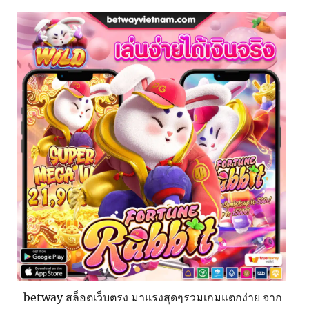
betway สล็อตเว็บตรง มาแรงสุดๆรวมเกมแตกง่าย จาก